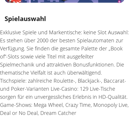
Spielauswahl
Exklusive Spiele und Markentische: keine Slot Auswahl:
Es stehen über 2000 der besten Spielautomaten zur
Verfügung. Sie finden die gesamte Palette der „Book
of“-Slots sowie viele Titel mit ausgefeilter
Spielmechanik und attraktiven Bonusfunktionen. Die
thematische Vielfalt ist auch überwältigend.
Tischspiele: zahlreiche Roulette-, Blackjack-, Baccarat-
und Poker-Varianten Live-Casino: 129 Live-Tische
sorgen für ein unvergessliches Erlebnis in HD-Qualität.
Game-Shows: Mega Wheel, Crazy Time, Monopoly Live,
Deal or No Deal, Dream Catcher