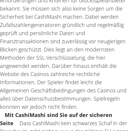
Anforderungen und Kriterien für Glücksspielanbieter
bekannt. Sie müssen sich also keine Sorgen um die
Sicherheit bei CashiMashi machen. Dabei werden
Zufallszahlengeneratoren gründlich und regelmäßig
geprüft und persönliche Daten und
Finanztransaktionen sind zuverlässig vor neugierigen
Blicken geschützt. Dies liegt an den modernsten
Methoden der SSL-Verschlüsselung, die hier
angewendet werden. Darüber hinaus enthält die
Website des Casinos zahlreiche rechtliche
Informationen. Der Spieler findet leicht die
Allgemeinen Geschäftsbedingungen des Casinos und
alles über Datenschutzbestimmungen. Spielregeln
konnten wir jedoch nicht finden.
Mit CashiMashi sind Sie auf der sicheren
Seite
Dass CashiMashi kein schwarzes Schaf in der