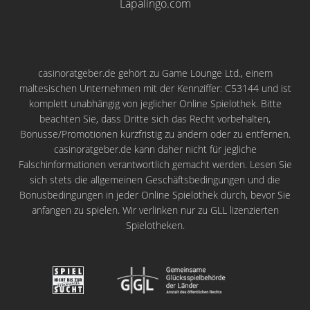
Lapalingo.com
casinoratgeber.de gehört zu Game Lounge Ltd., einem
maltesischen Unternehmen mit der Kennziffer: C53144 und ist
komplett unabhängig von jeglicher Online Spielothek. Bitte
beachten Sie, dass Dritte sich das Recht vorbehalten,
Bonusse/Promotionen kurzfristig zu ändern oder zu entfernen.
casinoratgeber.de kann daher nicht für jegliche
Falschinformationen verantwortlich gemacht werden. Lesen Sie
sich stets die allgemeinen Geschäftsbedingungen und die
Bonusbedingungen in jeder Online Spielothek durch, bevor Sie
anfangen zu spielen. Wir verlinken nur zu GLL lizenzierten
Spielotheken.