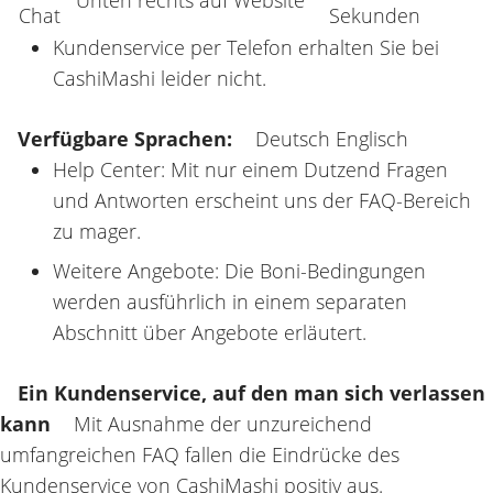
Unten rechts auf Website
Chat
Sekunden
Kundenservice per Telefon erhalten Sie bei
CashiMashi leider nicht.
Verfügbare Sprachen:
Deutsch Englisch
Help Center: Mit nur einem Dutzend Fragen
und Antworten erscheint uns der FAQ-Bereich
zu mager.
Weitere Angebote: Die Boni-Bedingungen
werden ausführlich in einem separaten
Abschnitt über Angebote erläutert.
Ein Kundenservice, auf den man sich verlassen
kann
Mit Ausnahme der unzureichend
umfangreichen FAQ fallen die Eindrücke des
Kundenservice von CashiMashi positiv aus.