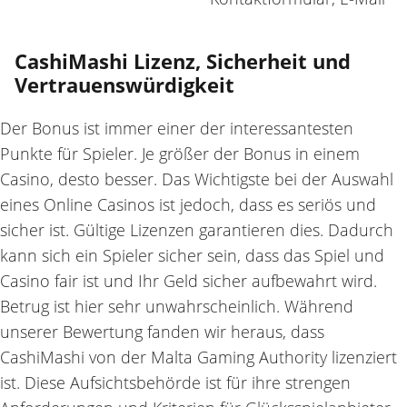
CashiMashi Lizenz, Sicherheit und
Vertrauenswürdigkeit
Der Bonus ist immer einer der interessantesten
Punkte für Spieler. Je größer der Bonus in einem
Casino, desto besser. Das Wichtigste bei der Auswahl
eines Online Casinos ist jedoch, dass es seriös und
sicher ist. Gültige Lizenzen garantieren dies. Dadurch
kann sich ein Spieler sicher sein, dass das Spiel und
Casino fair ist und Ihr Geld sicher aufbewahrt wird.
Betrug ist hier sehr unwahrscheinlich. Während
unserer Bewertung fanden wir heraus, dass
CashiMashi von der Malta Gaming Authority lizenziert
ist. Diese Aufsichtsbehörde ist für ihre strengen