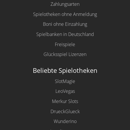
Zahlungsarten
Spielotheken ohne Anmeldung
Boni ohne Einzahlung
Spielbanken in Deutschland
Freispiele
Glücksspiel Lizenzen
Beliebte Spielotheken
SlotMagie
LeoVegas
Merkur Slots
DrueckGlueck
Wunderino