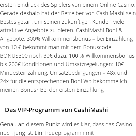
ersten Eindruck des Spielers von einem Online Casino.
Gerade deshalb hat der Betreiber von CashiMashi sein
Bestes getan, um seinen zukünftigen Kunden viele
attraktive Angebote zu bieten. CashiMashi Boni &
Angebote: 300% Willkommensbonus – bei Einzahlung
von 10 € bekommt man mit dem Bonuscode
BONUS300 noch 30€ dazu; 100 % Willkommensbonus
bis 200€ Konditionen und Umsatzregelungen: 10€
Mindesteinzahlung, Umsatzbedingungen – 48x und
24x für die entsprechenden Boni Wo bekomme ich
meinen Bonus? Bei der ersten Einzahlung
Das VIP-Programm von CashiMashi
Genau an diesem Punkt wird es klar, dass das Casino
noch jung ist. Ein Treueprogramm mit