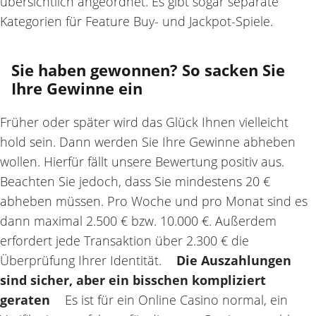
übersichtlich angeordnet. Es gibt sogar separate
Kategorien für Feature Buy- und Jackpot-Spiele.
Sie haben gewonnen? So sacken Sie
Ihre Gewinne ein
Früher oder später wird das Glück Ihnen vielleicht
hold sein. Dann werden Sie Ihre Gewinne abheben
wollen. Hierfür fällt unsere Bewertung positiv aus.
Beachten Sie jedoch, dass Sie mindestens 20 €
abheben müssen. Pro Woche und pro Monat sind es
dann maximal 2.500 € bzw. 10.000 €. Außerdem
erfordert jede Transaktion über 2.300 € die
Überprüfung Ihrer Identität.
Die Auszahlungen
sind sicher, aber ein bisschen kompliziert
geraten
Es ist für ein Online Casino normal, ein