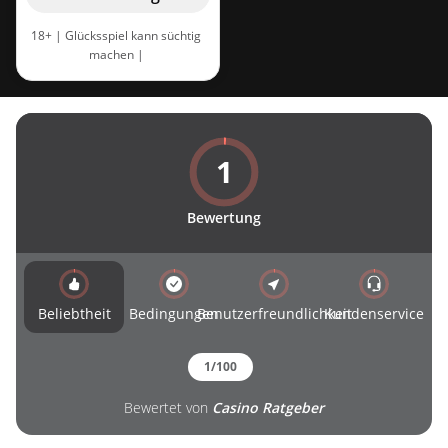
18+ | Glücksspiel kann süchtig
machen |
Bzga.de/service/infotelefone/gluecksspielsucht
| Umsatzbedingungen: 35x,
Frist: 30 Tage
(Einzahlungsbonus), 7 Tage
(Freispiele) |
Es gelten die
1
Teilnahmebedingungen des
Spielothek
Bewertung
Beliebtheit
Bedingungen
Benutzerfreundlichkeit
Kundenservice
1/100
Bewertet von
Casino Ratgeber