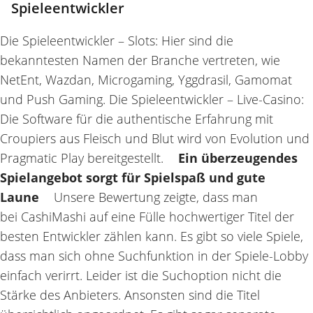
Spieleentwickler
Die Spieleentwickler – Slots: Hier sind die
bekanntesten Namen der Branche vertreten, wie
NetEnt, Wazdan, Microgaming, Yggdrasil, Gamomat
und Push Gaming. Die Spieleentwickler – Live-Casino:
Die Software für die authentische Erfahrung mit
Croupiers aus Fleisch und Blut wird von Evolution und
Pragmatic Play bereitgestellt.
Ein überzeugendes
Spielangebot sorgt für Spielspaß und gute
Laune
Unsere Bewertung zeigte, dass man
bei CashiMashi auf eine Fülle hochwertiger Titel der
besten Entwickler zählen kann. Es gibt so viele Spiele,
dass man sich ohne Suchfunktion in der Spiele-Lobby
einfach verirrt. Leider ist die Suchoption nicht die
Stärke des Anbieters. Ansonsten sind die Titel