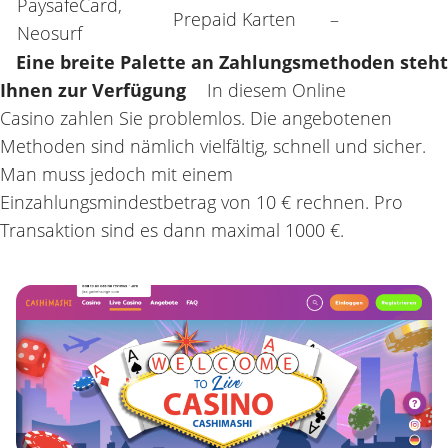
PaysafeCard,
Prepaid Karten
–
Neosurf
Eine breite Palette an Zahlungsmethoden steht
Ihnen zur Verfügung
In diesem Online
Casino zahlen Sie problemlos. Die angebotenen
Methoden sind nämlich vielfältig, schnell und sicher.
Man muss jedoch mit einem
Einzahlungsmindestbetrag von 10 € rechnen. Pro
Transaktion sind es dann maximal 1000 €.