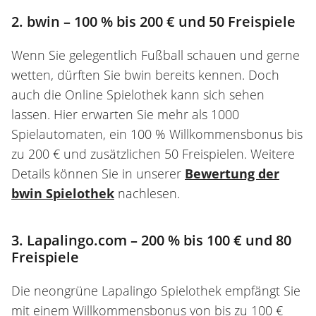
2. bwin – 100 % bis 200 € und 50 Freispiele
Wenn Sie gelegentlich Fußball schauen und gerne
wetten, dürften Sie bwin bereits kennen. Doch
auch die Online Spielothek kann sich sehen
lassen. Hier erwarten Sie mehr als 1000
Spielautomaten, ein 100 % Willkommensbonus bis
zu 200 € und zusätzlichen 50 Freispielen. Weitere
Details können Sie in unserer
Bewertung der
bwin Spielothek
nachlesen.
3. Lapalingo.com – 200 % bis 100 € und 80
Freispiele
Die neongrüne Lapalingo Spielothek empfängt Sie
mit einem Willkommensbonus von bis zu 100 €