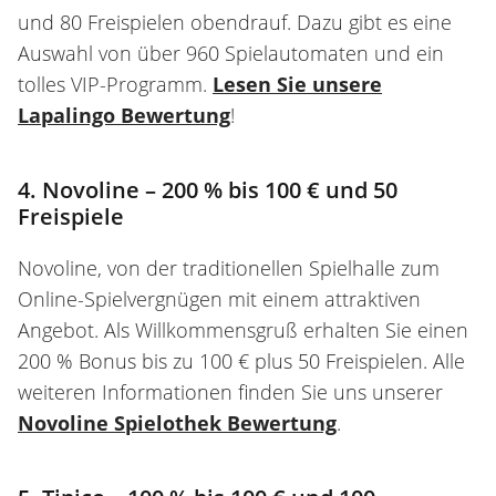
und 80 Freispielen obendrauf. Dazu gibt es eine
Auswahl von über 960 Spielautomaten und ein
tolles VIP-Programm.
Lesen Sie unsere
Lapalingo Bewertung
!
4. Novoline – 200 % bis 100 € und 50
Freispiele
Novoline, von der traditionellen Spielhalle zum
Online-Spielvergnügen mit einem attraktiven
Angebot. Als Willkommensgruß erhalten Sie einen
200 % Bonus bis zu 100 € plus 50 Freispielen. Alle
weiteren Informationen finden Sie uns unserer
Novoline Spielothek Bewertung
.