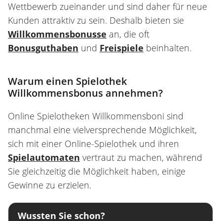
Wettbewerb zueinander und sind daher für neue
Kunden attraktiv zu sein. Deshalb bieten sie
Willkommensbonusse
an, die oft
Bonusguthaben
und
Freispiele
beinhalten.
Warum einen Spielothek
Willkommensbonus annehmen?
Online Spielotheken Willkommensboni sind
manchmal eine vielversprechende Möglichkeit,
sich mit einer Online-Spielothek und ihren
Spielautomaten
vertraut zu machen, während
Sie gleichzeitig die Möglichkeit haben, einige
Gewinne zu erzielen.
Wussten Sie schon?