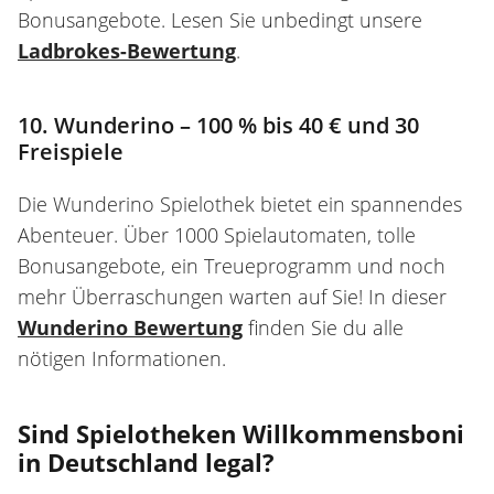
Bonusangebote. Lesen Sie unbedingt unsere
Ladbrokes-Bewertung
.
10. Wunderino – 100 % bis 40 € und 30
Freispiele
Die Wunderino Spielothek bietet ein spannendes
Abenteuer. Über 1000 Spielautomaten, tolle
Bonusangebote, ein Treueprogramm und noch
mehr Überraschungen warten auf Sie! In dieser
Wunderino Bewertung
finden Sie du alle
nötigen Informationen.
Sind Spielotheken Willkommensboni
in Deutschland legal?