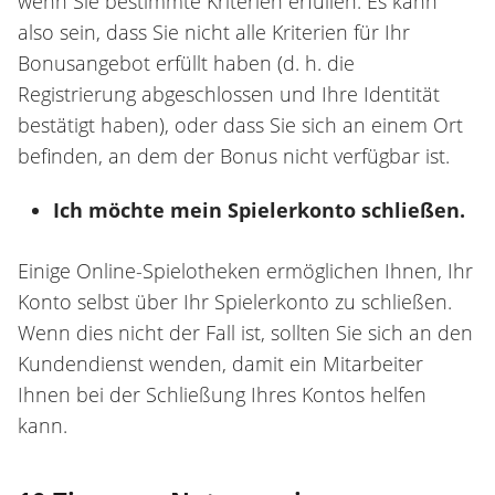
wenn Sie bestimmte Kriterien erfüllen. Es kann
also sein, dass Sie nicht alle Kriterien für Ihr
Bonusangebot erfüllt haben (d. h. die
Registrierung abgeschlossen und Ihre Identität
bestätigt haben), oder dass Sie sich an einem Ort
befinden, an dem der Bonus nicht verfügbar ist.
Ich möchte mein Spielerkonto schließen.
Einige Online-Spielotheken ermöglichen Ihnen, Ihr
Konto selbst über Ihr Spielerkonto zu schließen.
Wenn dies nicht der Fall ist, sollten Sie sich an den
Kundendienst wenden, damit ein Mitarbeiter
Ihnen bei der Schließung Ihres Kontos helfen
kann.