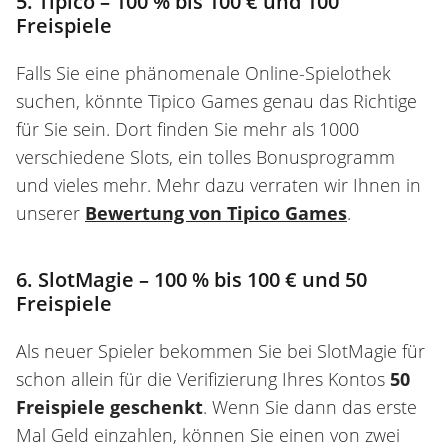
5. Tipico – 100 % bis 100 € und 100
Freispiele
Falls Sie eine phänomenale Online-Spielothek
suchen, könnte Tipico Games genau das Richtige
für Sie sein. Dort finden Sie mehr als 1000
verschiedene Slots, ein tolles Bonusprogramm
und vieles mehr. Mehr dazu verraten wir Ihnen in
unserer
Bewertung von Tipico Games
.
6. SlotMagie – 100 % bis 100 € und 50
Freispiele
Als neuer Spieler bekommen Sie bei SlotMagie für
schon allein für die Verifizierung Ihres Kontos
50
Freispiele geschenkt
. Wenn Sie dann das erste
Mal Geld einzahlen, können Sie einen von zwei