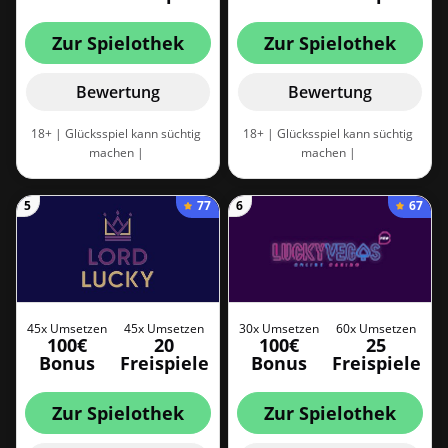
Zur Spielothek
Zur Spielothek
Bewertung
Bewertung
18+ | Glücksspiel kann süchtig
18+ | Glücksspiel kann süchtig
machen |
machen |
Bzga.de/service/infotelefone/gluecksspielsucht
Bzga.de/service/infotelefone/glueckss
| Umsatzbedingungen: 40x,
| Glücksspiel kann süchtig
77
67
5
6
Frist: 7 Tage |
Es gelten die
machen! Hilfe unter
Teilnahmebedingungen des
www.buwei.de. AGBs gelten.
Spielothek
LVSports Limited FN: C94854.
Amtliche Whitelist der GGL mit
Lizenz vom 27.02.2023: 208.1.1-
12254-2021/48. LeoVegas zahlt
uns eine anteilige Vergütung aus
45x Umsetzen
45x Umsetzen
30x Umsetzen
60x Umsetzen
100€
20
100€
25
eventuellen Gewinnen, die
Bonus
Freispiele
Bonus
Freispiele
LeoVegas aus dieser Bewertung
erzielen kann |
Es gelten die
Teilnahmebedingungen des
Zur Spielothek
Zur Spielothek
Spielothek