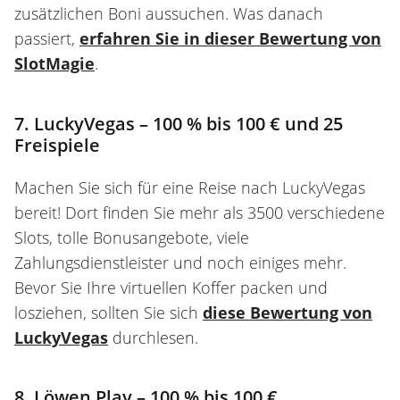
zusätzlichen Boni aussuchen. Was danach
passiert,
erfahren Sie in dieser Bewertung von
SlotMagie
.
7. LuckyVegas – 100 % bis 100 € und 25
Freispiele
Machen Sie sich für eine Reise nach LuckyVegas
bereit! Dort finden Sie mehr als 3500 verschiedene
Slots, tolle Bonusangebote, viele
Zahlungsdienstleister und noch einiges mehr.
Bevor Sie Ihre virtuellen Koffer packen und
losziehen, sollten Sie sich
diese Bewertung von
LuckyVegas
durchlesen.
8. Löwen Play – 100 % bis 100 €