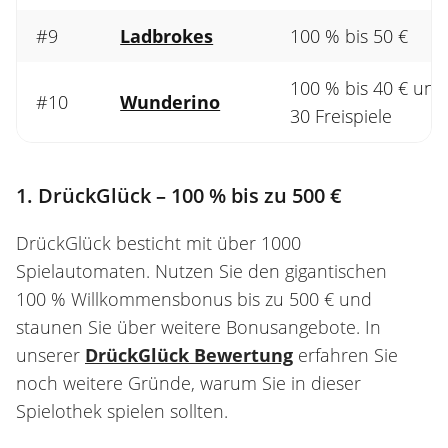
#9
Ladbrokes
100 % bis 50 €
100 % bis 40 € und
#10
Wunderino
30 Freispiele
1. DrückGlück – 100 % bis zu 500 €
DrückGlück besticht mit über 1000
Spielautomaten. Nutzen Sie den gigantischen
100 % Willkommensbonus bis zu 500 € und
staunen Sie über weitere Bonusangebote. In
unserer
DrückGlück Bewertung
erfahren Sie
noch weitere Gründe, warum Sie in dieser
Spielothek spielen sollten.