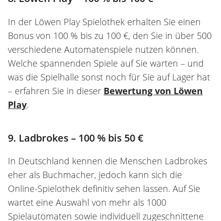
In der Löwen Play Spielothek erhalten Sie einen
Bonus von 100 % bis zu 100 €, den Sie in über 500
verschiedene Automatenspiele nutzen können.
Welche spannenden Spiele auf Sie warten – und
was die Spielhalle sonst noch für Sie auf Lager hat
– erfahren Sie in dieser
Bewertung von Löwen
Play
.
9. Ladbrokes – 100 % bis 50 €
In Deutschland kennen die Menschen Ladbrokes
eher als Buchmacher, jedoch kann sich die
Online-Spielothek definitiv sehen lassen. Auf Sie
wartet eine Auswahl von mehr als 1000
Spielautomaten sowie individuell zugeschnittene