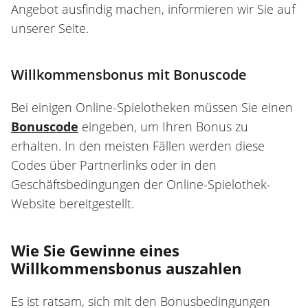
Angebot ausfindig machen, informieren wir Sie auf
unserer Seite.
Willkommensbonus mit Bonuscode
Bei einigen Online-Spielotheken müssen Sie einen
Bonuscode
eingeben, um Ihren Bonus zu
erhalten. In den meisten Fällen werden diese
Codes über Partnerlinks oder in den
Geschäftsbedingungen der Online-Spielothek-
Website bereitgestellt.
Wie Sie Gewinne eines
Willkommensbonus auszahlen
Es ist ratsam, sich mit den Bonusbedingungen