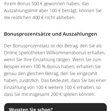
Ihrem Bonus 500 € gewonnen haben, das
Auszahlungslimit aber 100 € beträgt, können Sie
die restlichen 400 € nicht abheben.
Bonusprozentsätze und Auszahlungen
Der Bonusprozentsatz ist der Betrag, den Sie als
Online Spielotheken Willkommensbonus erhalten,
wenn Sie Ihre Einzahlung tätigen. Wenn Sie zum
Beispiel einen 100 %-Bonus haben, erhalten Sie
genau den gleichen Betrag, den Sie eingezahlt
haben, zusätzlich. Das bedeutet, dass Sie bei einer
Einzahlung von 100 € weitere 100 € erhalten, so
dass Sie mit insgesamt 200 € spielen können.
Wussten Sie schon?