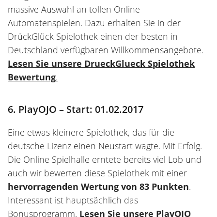
massive Auswahl an tollen Online
Automatenspielen. Dazu erhalten Sie in der
DrückGlück Spielothek einen der besten in
Deutschland verfügbaren Willkommensangebote.
Lesen Sie unsere DrueckGlueck
Spielothek
Bewertung
.
6. PlayOJO – Start: 01.02.2017
Eine etwas kleinere Spielothek, das für die
deutsche Lizenz einen Neustart wagte. Mit Erfolg.
Die Online Spielhalle erntete bereits viel Lob und
auch wir bewerten diese Spielothek mit einer
hervorragenden Wertung von 83 Punkten
.
Interessant ist hauptsächlich das
Bonusprogramm.
Lesen Sie unsere PlayOJO