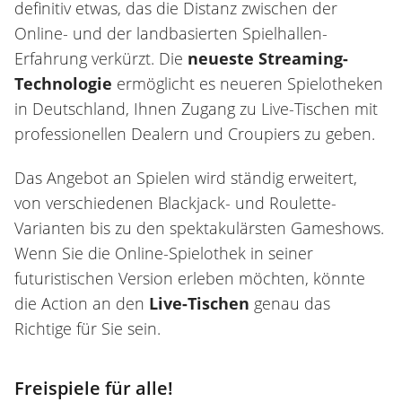
definitiv etwas, das die Distanz zwischen der
Online- und der landbasierten Spielhallen-
Erfahrung verkürzt. Die
neueste Streaming-
Technologie
ermöglicht es neueren Spielotheken
in Deutschland, Ihnen Zugang zu Live-Tischen mit
professionellen Dealern und Croupiers zu geben.
Das Angebot an Spielen wird ständig erweitert,
von verschiedenen Blackjack- und Roulette-
Varianten bis zu den spektakulärsten Gameshows.
Wenn Sie die Online-Spielothek in seiner
futuristischen Version erleben möchten, könnte
die Action an den
Live-Tischen
genau das
Richtige für Sie sein.
Freispiele für alle!