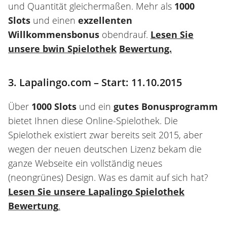
und Quantität gleichermaßen. Mehr als
1000
Slots
und einen
exzellenten
Willkommensbonus
obendrauf.
Lesen Sie
unsere bwin Spielothek
Bewertung.
3. Lapalingo.com – Start: 11.10.2015
Über
1000 Slots
und ein
gutes Bonusprogramm
bietet Ihnen diese Online-Spielothek. Die
Spielothek existiert zwar bereits seit 2015, aber
wegen der neuen deutschen Lizenz bekam die
ganze Webseite ein vollständig neues
(neongrünes) Design. Was es damit auf sich hat?
Lesen Sie unsere Lapalingo
Spielothek
Bewertung
.