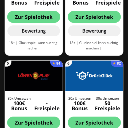
Bonus
Freispiele
Bonus
Freispiele
Zur Spielothek
Zur Spielothek
Bewertung
Bewertung
18+ | Glücksspiel kann süchtig
18+ | Glücksspiel kann süchtig
machen |
machen |
Bzga.de/service/infotelefone/gluecksspielsucht
Bzga.de/service/infotelefone/glueckss
| Umsatzbedingungen: 35x,
| Umsatzbedingungen: 40x,
84
82
5
6
Frist: 30 Tage
Frist: 7 Tage |
Es gelten die
(Einzahlungsbonus), 7 Tage
Teilnahmebedingungen des
(Freispiele) |
Es gelten die
Spielothek
Teilnahmebedingungen des
Spielothek
35x Umsetzen
30x Umsetzen
30x Umsetzen
100€
-
100€
50
Bonus
Freispiele
Bonus
Freispiele
Zur Spielothek
Zur Spielothek