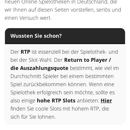
neuen Online-Spielotheken in Deutschland, die
wir Ihnen auf diesen Seiten vorstellen, seriös und
einen Versuch wert.
Wussten Sie schon?
Der
RTP
ist essenziell bei der Spielothek- und
bei der Slot-Wahl. Der
Return to Player
/
die Auszahlungsquote
bestimmt, wie viel im
Durchschnitt Spieler bei einem bestimmten
Spiel zurückbekommen können. Wenn eine
Spielothek erfolgreich sein möchte, sollte es
also einige
hohe RTP Slots
anbieten.
Hier
finden Sie coole Slots mit hohem RTP, die
sich für Sie lohnen.