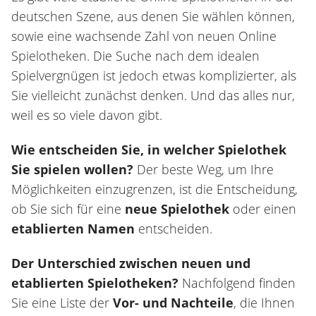
deutschen Szene, aus denen Sie wählen können,
sowie eine wachsende Zahl von neuen Online
Spielotheken. Die Suche nach dem idealen
Spielvergnügen ist jedoch etwas komplizierter, als
Sie vielleicht zunächst denken. Und das alles nur,
weil es so viele davon gibt.
Wie entscheiden Sie, in welcher Spielothek
Sie spielen wollen?
Der beste Weg, um Ihre
Möglichkeiten einzugrenzen, ist die Entscheidung,
ob Sie sich für eine
neue Spielothek
oder einen
etablierten Namen
entscheiden.
Der Unterschied zwischen neuen und
etablierten Spielotheken?
Nachfolgend finden
Sie eine Liste der
Vor- und Nachteile
, die Ihnen