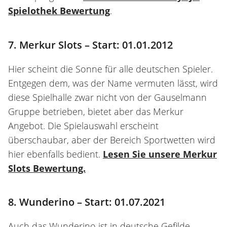
Spielothek Bewertung
.
7. Merkur Slots – Start: 01.01.2012
Hier scheint die Sonne für alle deutschen Spieler.
Entgegen dem, was der Name vermuten lässt, wird
diese Spielhalle zwar nicht von der Gauselmann
Gruppe betrieben, bietet aber das Merkur
Angebot. Die Spielauswahl erscheint
überschaubar, aber der Bereich Sportwetten wird
hier ebenfalls bedient.
Lesen Sie unsere Merkur
Slots Bewertung.
8. Wunderino – Start: 01.07.2021
Auch das Wunderino ist in deutsche Gefilde