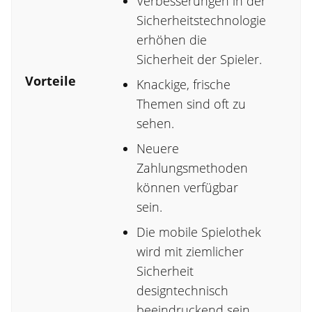
Verbesserungen in der
Sicherheitstechnologie
erhöhen die
Sicherheit der Spieler.
Vorteile
Knackige, frische
Themen sind oft zu
sehen.
Neuere
Zahlungsmethoden
können verfügbar
sein.
Die mobile Spielothek
wird mit ziemlicher
Sicherheit
designtechnisch
beeindruckend sein.