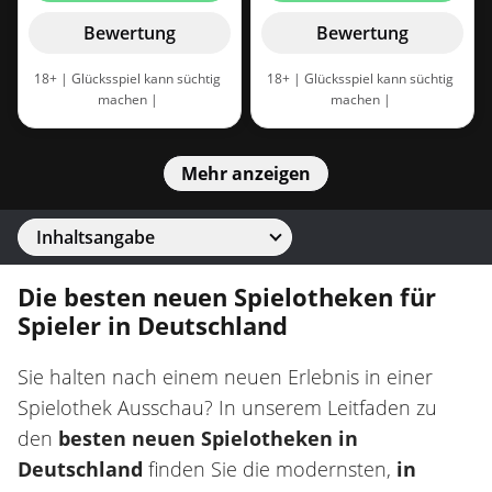
Bewertung
Bewertung
18+ | Glücksspiel kann süchtig
18+ | Glücksspiel kann süchtig
machen |
machen |
Bzga.de/service/infotelefone/gluecksspielsucht
Bzga.de/service/infotelefone/glueckss
| Umsatzbedingungen: 35x
| Umsatzbedingungen: 30x,
(Bonus + Einzahlung), Frist: 30
Frist: 30 Tage |
Es gelten die
Mehr anzeigen
Tage |
Es gelten die
Teilnahmebedingungen des
Teilnahmebedingungen des
Spielothek
Spielothek
Inhaltsangabe
Die besten neuen Spielotheken für
Spieler in Deutschland
Sie halten nach einem neuen Erlebnis in einer
Spielothek Ausschau? In unserem Leitfaden zu
den
besten neuen Spielotheken in
Deutschland
finden Sie die modernsten,
in