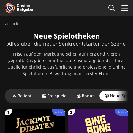
zurück
Neue Spielotheken
Alles über die neuenSenkrechtstarter der Szene
Frisch auf dem Markt und schon auf Herz und Nieren
geprüft: Das gibt es nur hier auf Casinoratgeber.de – Ihrer
Quelle für ehrliche, ausführliche und professionelle Online
Spielotheken Bewertungen aus erster Hand.
🔥 Beliebt
🎰 Freispiele
💰 Bonus
🤩 Neue Spie
83
86
1
2