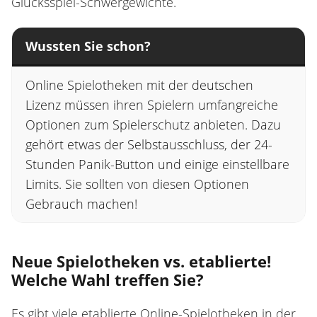
Glücksspiel-Schwergewichte.
Wussten Sie schon?
Online Spielotheken mit der deutschen
Lizenz müssen ihren Spielern umfangreiche
Optionen zum Spielerschutz anbieten. Dazu
gehört etwas der Selbstausschluss, der 24-
Stunden Panik-Button und einige einstellbare
Limits. Sie sollten von diesen Optionen
Gebrauch machen!
Neue Spielotheken vs. etablierte!
Welche Wahl treffen Sie?
Es gibt viele etablierte Online-Spielotheken in der