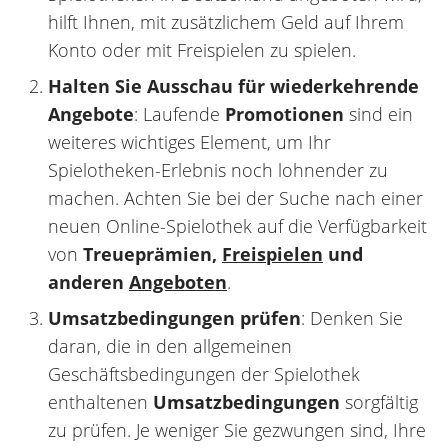
hilft Ihnen, mit zusätzlichem Geld auf Ihrem
Konto oder mit Freispielen zu spielen.
Halten Sie Ausschau für wiederkehrende
Angebote
: Laufende
Promotionen
sind ein
weiteres wichtiges Element, um Ihr
Spielotheken-Erlebnis noch lohnender zu
machen. Achten Sie bei der Suche nach einer
neuen Online-Spielothek auf die Verfügbarkeit
von
Treueprämien,
Freispielen
und
anderen
Angeboten
.
Umsatzbedingungen prüfen
: Denken Sie
daran, die in den allgemeinen
Geschäftsbedingungen der Spielothek
enthaltenen
Umsatzbedingungen
sorgfältig
zu prüfen. Je weniger Sie gezwungen sind, Ihre