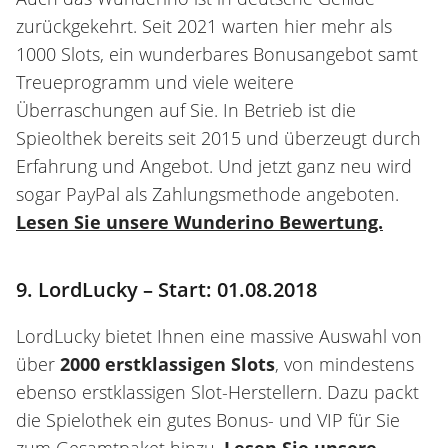
zurückgekehrt. Seit 2021 warten hier mehr als
1000 Slots, ein wunderbares Bonusangebot samt
Treueprogramm und viele weitere
Überraschungen auf Sie. In Betrieb ist die
Spieolthek bereits seit 2015 und überzeugt durch
Erfahrung und Angebot. Und jetzt ganz neu wird
sogar PayPal als Zahlungsmethode angeboten.
Lesen Sie unsere Wunderino Bewertung.
9. LordLucky – Start: 01.08.2018
LordLucky bietet Ihnen eine massive Auswahl von
über
2000 erstklassigen Slots
, von mindestens
ebenso erstklassigen Slot-Herstellern. Dazu packt
die Spielothek ein gutes Bonus- und VIP für Sie