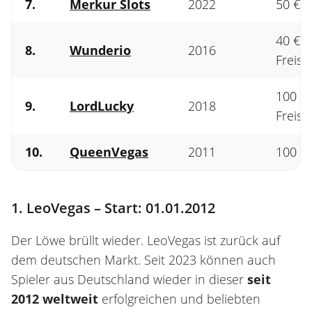
7.
Merkur Slots
2022
50 €
40 € p
8.
Wunderio
2016
Freisp
100 € 
9.
LordLucky
2018
Freisp
10.
QueenVegas
2011
100 Fr
1. LeoVegas – Start: 01.01.2012
Der Löwe brüllt wieder. LeoVegas ist zurück auf
dem deutschen Markt. Seit 2023 können auch
Spieler aus Deutschland wieder in dieser
seit
2012 weltweit
erfolgreichen und beliebten