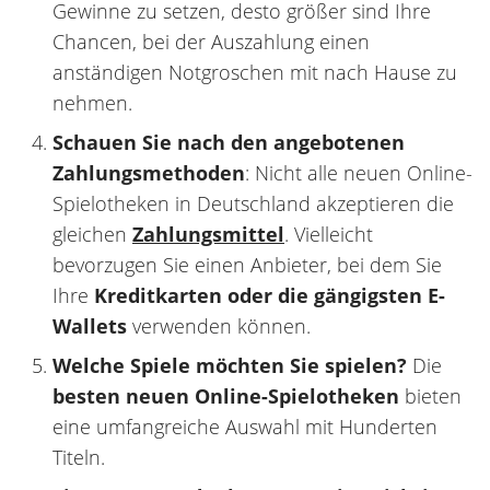
Gewinne zu setzen, desto größer sind Ihre
Chancen, bei der Auszahlung einen
anständigen Notgroschen mit nach Hause zu
nehmen.
Schauen Sie nach den angebotenen
Zahlungsmethoden
: Nicht alle neuen Online-
Spielotheken in Deutschland akzeptieren die
gleichen
Zahlungsmittel
. Vielleicht
bevorzugen Sie einen Anbieter, bei dem Sie
Ihre
Kreditkarten oder die gängigsten E-
Wallets
verwenden können.
Welche Spiele möchten Sie spielen?
Die
besten neuen Online-Spielotheken
bieten
eine umfangreiche Auswahl mit Hunderten
Titeln.