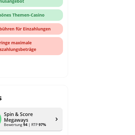
nusangebot
hönes Themen-Casino
bühren für Einzahlungen
ringe maximale
szahlungsbeträge
s
Spin & Score
Megaways
Bewertung
94
| RTP
97%