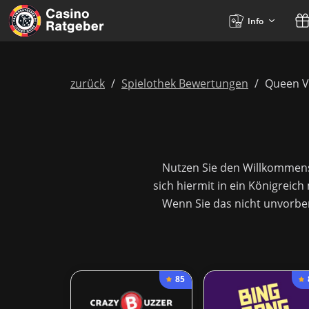
Info
zurück
Spielothek Bewertungen
Queen V
Nutzen Sie den Willkommensb
sich hiermit in ein Königreic
Wenn Sie das nicht unvorber
85