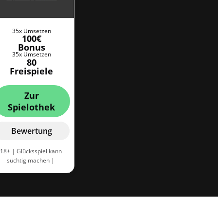
35x Umsetzen
100€
Bonus
35x Umsetzen
80
Freispiele
Zur
Spielothek
Bewertung
18+ | Glücksspiel kann
süchtig machen |
spielsucht
ga.de/service/infotelefone/gluecksspielsucht
Umsatzbedingungen: 35x,
Frist: 30 Tage
inzahlungsbonus), 7 Tage
Freispiele) |
Es gelten die
ilnahmebedingungen des