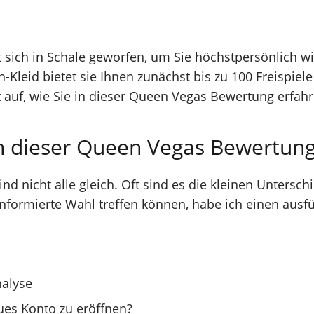
t sich in Schale geworfen, um Sie höchstpersönlich w
-Kleid bietet sie Ihnen zunächst bis zu 100 Freispiel
 auf, wie Sie in dieser Queen Vegas Bewertung erfahr
in dieser Queen Vegas Bewertun
nd nicht alle gleich. Oft sind es die kleinen Untersch
 informierte Wahl treffen können, habe ich einen aus
alyse
eues Konto zu eröffnen?