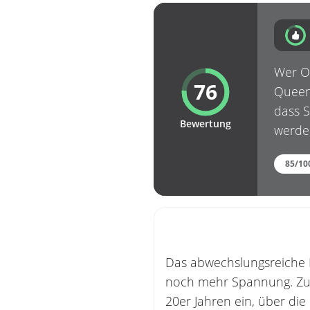
gelten die
Spielothek
Teilnahmebedingungen des
Spielothek
Wer On
76
Queen 
dass S
Bewertung
werde
85/10
Das abwechslungsreiche B
noch mehr Spannung. Zugl
20er Jahren ein, über die