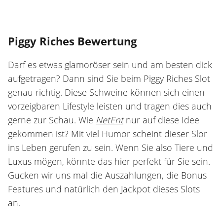
Piggy Riches Bewertung
Darf es etwas glamoröser sein und am besten dick
aufgetragen? Dann sind Sie beim Piggy Riches Slot
genau richtig. Diese Schweine können sich einen
vorzeigbaren Lifestyle leisten und tragen dies auch
gerne zur Schau. Wie
NetEnt
nur auf diese Idee
gekommen ist? Mit viel Humor scheint dieser Slor
ins Leben gerufen zu sein. Wenn Sie also Tiere und
Luxus mögen, könnte das hier perfekt für Sie sein.
Gucken wir uns mal die Auszahlungen, die Bonus
Features und natürlich den Jackpot dieses Slots
an.