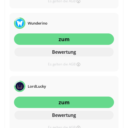
Es gelten die AGB
Wunderino
zum
Bewertung
Es gelten die AGB
LordLucky
zum
Bewertung
Es gelten die AGB