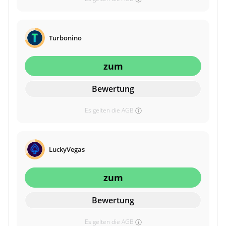
Turbonino
zum
Bewertung
Es gelten die AGB
LuckyVegas
zum
Bewertung
Es gelten die AGB