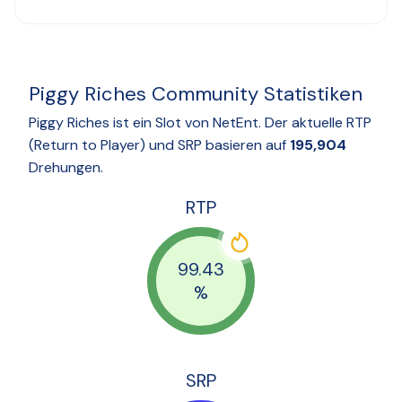
Piggy Riches Community Statistiken
Piggy Riches ist ein Slot von NetEnt. Der aktuelle RTP
(Return to Player) und SRP basieren auf
195,904
Drehungen.
RTP
99.43
%
SRP