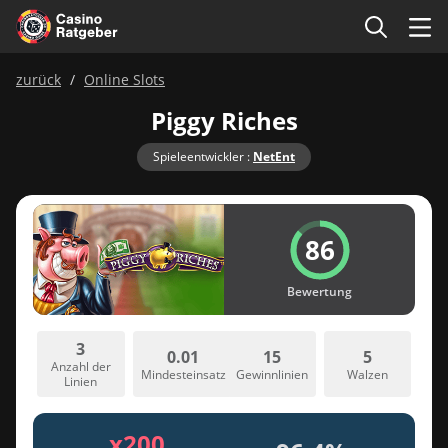
zurück
Online Slots
Piggy Riches
Spieleentwickler :
NetEnt
86
Bewertung
3
0.01
15
5
Anzahl der
Mindesteinsatz
Gewinnlinien
Walzen
Linien
x200