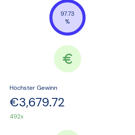
97.73
%
Höchster Gewinn
€3,679.72
492x