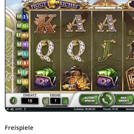
Freispiele