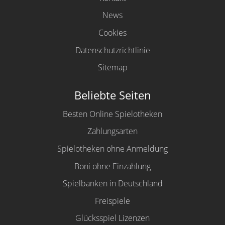
News
Cookies
Datenschutzrichtlinie
Sitemap
Beliebte Seiten
Besten Online Spielotheken
Zahlungsarten
Spielotheken ohne Anmeldung
Boni ohne Einzahlung
Spielbanken in Deutschland
Freispiele
Glücksspiel Lizenzen