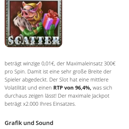
beträgt winzige 0,01€, der Maximaleinsatz 300€
pro Spin. Damit ist eine sehr große Breite der
Spieler abgedeckt. Der Slot hat eine mittlere
Volatilität und einen
RTP von 96,4%,
was sich
durchaus zeigen lässt! Der maximale Jackpot
beträgt x2.000 Ihres Einsatzes.
Grafik und Sound