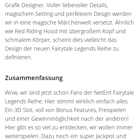
Grafik Designer. Voller liebevoller Details,
magischem Setting und perfektem Design werden
wir in eine magische Märchenwelt versetzt. Ähnlich
wie Red Riding Hood mit übergroßem Kopf und
schmalem Körper, scheint dies vielleicht das
Design der neuen Fairytale Legends Reihe zu
definieren.
Zusammenfassung
Wow, wir sind jetzt schon Fans der NetEnt Fairytale
Legends Reihe. Hier stimmt wirklich einfach alles.
Ein 3D Slot, voll von Bonus Features, Freispielen
und einer Gewinnmöglichkeit nach der anderen!
Hier gibt es so viel zu entdecken, wir wollen immer
weiterspielen. Dazu noch ein super Jackpot und