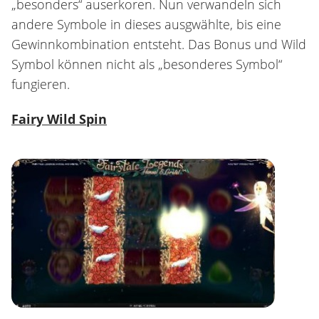
„besonders“ auserkoren. Nun verwandeln sich
andere Symbole in dieses ausgwählte, bis eine
Gewinnkombination entsteht. Das Bonus und Wild
Symbol können nicht als „besonderes Symbol“
fungieren.
Fairy Wild Spin