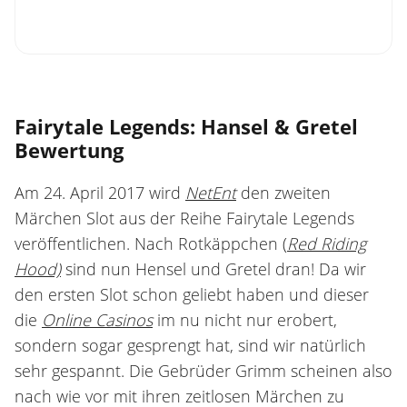
Fairytale Legends: Hansel & Gretel
Bewertung
Am 24. April 2017 wird
NetEnt
den zweiten
Märchen Slot aus der Reihe Fairytale Legends
veröffentlichen. Nach Rotkäppchen (
Red Riding
Hood)
sind nun Hensel und Gretel dran! Da wir
den ersten Slot schon geliebt haben und dieser
die
Online Casinos
im nu nicht nur erobert,
sondern sogar gesprengt hat, sind wir natürlich
sehr gespannt. Die Gebrüder Grimm scheinen also
nach wie vor mit ihren zeitlosen Märchen zu