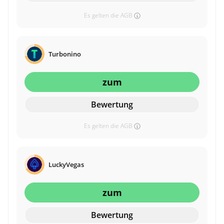
Es gelten die AGB
Turbonino
zum
Bewertung
Es gelten die AGB
LuckyVegas
zum
Bewertung