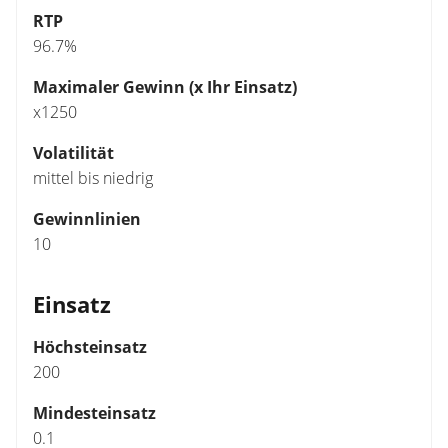
RTP
96.7%
Maximaler Gewinn (x Ihr Einsatz)
x1250
Volatilität
mittel bis niedrig
Gewinnlinien
10
Einsatz
Höchsteinsatz
200
Mindesteinsatz
0.1