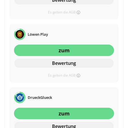
Bewertung
Es gelten die AGB
Löwen Play
zum
Bewertung
Es gelten die AGB
DrueckGlueck
zum
Bewertung