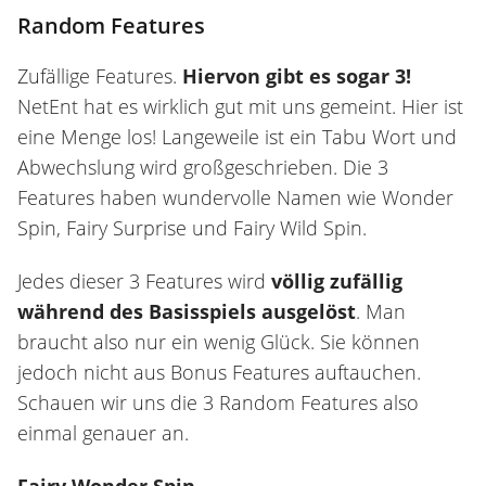
Random Features
Zufällige Features.
Hiervon gibt es sogar 3!
NetEnt hat es wirklich gut mit uns gemeint. Hier ist
eine Menge los! Langeweile ist ein Tabu Wort und
Abwechslung wird großgeschrieben. Die 3
Features haben wundervolle Namen wie Wonder
Spin, Fairy Surprise und Fairy Wild Spin.
Jedes dieser 3 Features wird
völlig zufällig
während des Basisspiels ausgelöst
. Man
braucht also nur ein wenig Glück. Sie können
jedoch nicht aus Bonus Features auftauchen.
Schauen wir uns die 3 Random Features also
einmal genauer an.
Fairy Wonder Spin