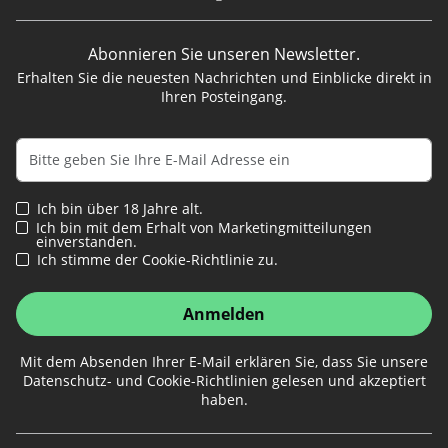
Abonnieren Sie unseren Newsletter.
Erhalten Sie die neuesten Nachrichten und Einblicke direkt in
Ihren Posteingang.
Ich bin über 18 Jahre alt.
Ich bin mit dem Erhalt von Marketingmitteilungen
einverstanden.
Ich stimme der Cookie-Richtlinie zu.
Anmelden
Mit dem Absenden Ihrer E-Mail erklären Sie, dass Sie unsere
Datenschutz- und Cookie-Richtlinien gelesen und akzeptiert
haben.