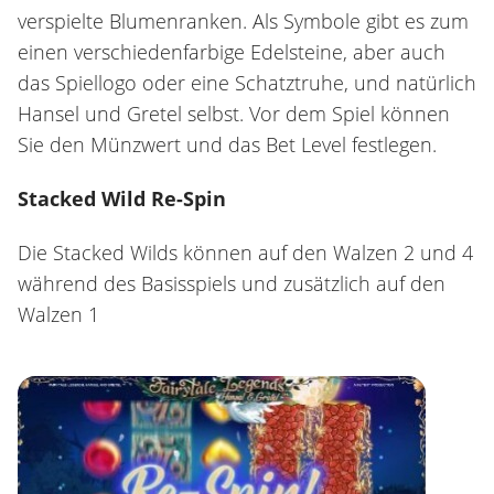
verspielte Blumenranken. Als Symbole gibt es zum
einen verschiedenfarbige Edelsteine, aber auch
das Spiellogo oder eine Schatztruhe, und natürlich
Hansel und Gretel selbst. Vor dem Spiel können
Sie den Münzwert und das Bet Level festlegen.
Stacked Wild Re-Spin
Die Stacked Wilds können auf den Walzen 2 und 4
während des Basisspiels und zusätzlich auf den
Walzen 1