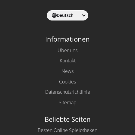
Deutsch
Informationen
Über uns
Kontakt
News
Cookies
Datenschutzrichtlinie
Sitemap
Beliebte Seiten
Besten Online Spielotheken