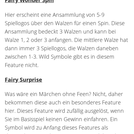
Hier erscheint eine Ansammlung von 5-9
Spiellogos über den Walzen für einen Spin. Diese
Ansammlung bedeckt 3 Walzen und kann bei
Walze 1, 2 oder 3 anfangen. Die mittlere Walze hat
dann immer 3 Spiellogos, die Walzen daneben
zwischen 1-3. Wild Symbole gibt es in diesem
Feature nicht.
Fairy Surprise
Was wäre ein Märchen ohne Feen? Nicht, daher
bekommen diese auch ein besonderes Feature
hier. Dieses Feature wird zufällig ausgelöst, wenn
Sie im Basisspiel keinen Gewinn einfahren. Ein
Symbol wird zu Anfang dieses Features als