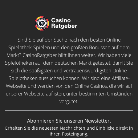
Sind Sie auf der Suche nach den besten Online
Spielothek-Spielen und den größten Bonussen auf dem
Markt? CasinoRatgeber hilft Ihnen weiter. Wir haben viele
Spielotheken auf dem deutschen Markt getestet, damit Sie
sich die spaßigsten und vertrauenswürdigsten Online
Spielotheken aussuchen können. Wir sind eine Affiliate-
Webseite und werden von den Online Casinos, die wir auf
unserer Webseite auflisten, unter bestimmten Umständen
vergütet.
Abonnieren Sie unseren Newsletter.
Erhalten Sie die neuesten Nachrichten und Einblicke direkt in
Ihren Posteingang.