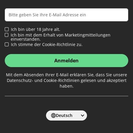
Ich bin über 18 Jahre alt.
Ich bin mit dem Erhalt von Marketingmitteilungen
einverstanden.
Ich stimme der Cookie-Richtlinie zu.
Anmelden
Mit dem Absenden Ihrer E-Mail erklären Sie, dass Sie unsere
Datenschutz- und Cookie-Richtlinien gelesen und akzeptiert
haben.
Deutsch