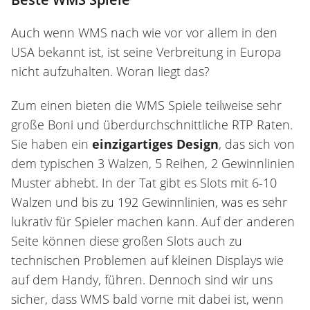
Auch wenn WMS nach wie vor vor allem in den
USA bekannt ist, ist seine Verbreitung in Europa
nicht aufzuhalten. Woran liegt das?
Zum einen bieten die WMS Spiele teilweise sehr
große Boni und überdurchschnittliche RTP Raten.
Sie haben ein
einzigartiges Design
, das sich von
dem typischen 3 Walzen, 5 Reihen, 2 Gewinnlinien
Muster abhebt. In der Tat gibt es Slots mit 6-10
Walzen und bis zu 192 Gewinnlinien, was es sehr
lukrativ für Spieler machen kann. Auf der anderen
Seite können diese großen Slots auch zu
technischen Problemen auf kleinen Displays wie
auf dem Handy, führen. Dennoch sind wir uns
sicher, dass WMS bald vorne mit dabei ist, wenn