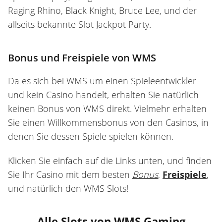
Raging Rhino, Black Knight, Bruce Lee, und der
allseits bekannte Slot Jackpot Party.
Bonus und Freispiele von WMS
Da es sich bei WMS um einen Spieleentwickler
und kein Casino handelt, erhalten Sie natürlich
keinen Bonus von WMS direkt. Vielmehr erhalten
Sie einen Willkommensbonus von den Casinos, in
denen Sie dessen Spiele spielen können.
Klicken Sie einfach auf die Links unten, und finden
Sie Ihr Casino mit dem besten
Bonus
,
Freispiele
,
und natürlich den WMS Slots!
Alle Slots von WMS Gaming