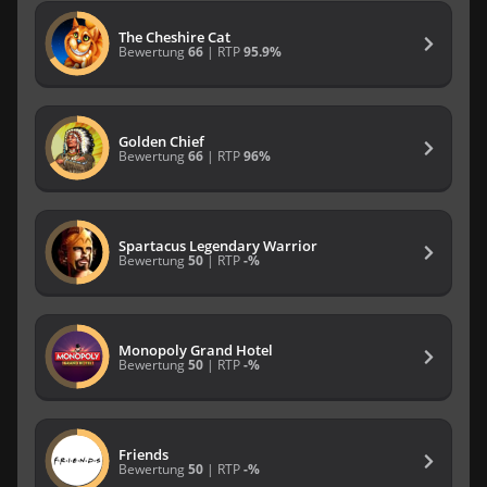
The Cheshire Cat
Bewertung
66
| RTP
95.9%
Golden Chief
Bewertung
66
| RTP
96%
Spartacus Legendary Warrior
Bewertung
50
| RTP
-%
Monopoly Grand Hotel
Bewertung
50
| RTP
-%
Friends
Bewertung
50
| RTP
-%