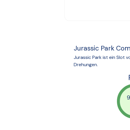
Jurassic Park Com
Jurassic Park ist ein Slot
Drehungen.
9