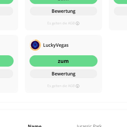
Bewertung
Es gelten die AGB
LuckyVegas
zum
Bewertung
Es gelten die AGB
Name
Jurassic Park