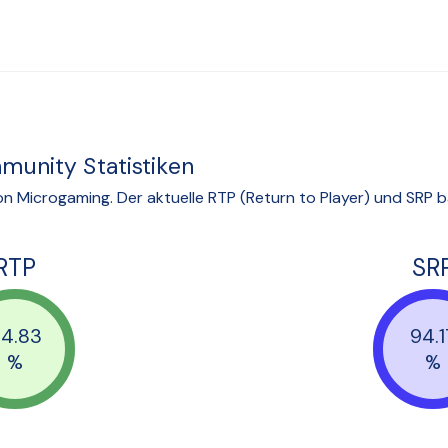
munity Statistiken
 von Microgaming. Der aktuelle RTP (Return to Player) und SRP 
RTP
SR
4.83
94.1
%
%