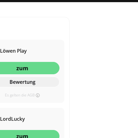
Löwen Play
zum
Bewertung
Es gelten die AGB
LordLucky
zum