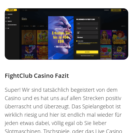
FightClub Casino Fazit
Super! Wir sind tatsächlich begeistert von dem
Casino und es hat uns auf allen Strecken positiv
überrascht und überzeugt. Das Spielangebot ist
wirklich riesig und hier ist endlich mal wieder für
jeden etwas dabei, völlig egal ob Sie lieber
Slotmaschinen, Tischspiele, oder das Live Casino