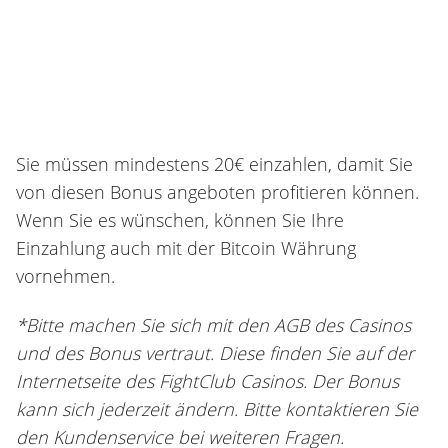
Sie müssen mindestens 20€ einzahlen, damit Sie
von diesen Bonus angeboten profitieren können.
Wenn Sie es wünschen, können Sie Ihre
Einzahlung auch mit der Bitcoin Währung
vornehmen.
*Bitte machen Sie sich mit den AGB des Casinos
und des Bonus vertraut. Diese finden Sie auf der
Internetseite des FightClub Casinos. Der Bonus
kann sich jederzeit ändern. Bitte kontaktieren Sie
den Kundenservice bei weiteren Fragen.