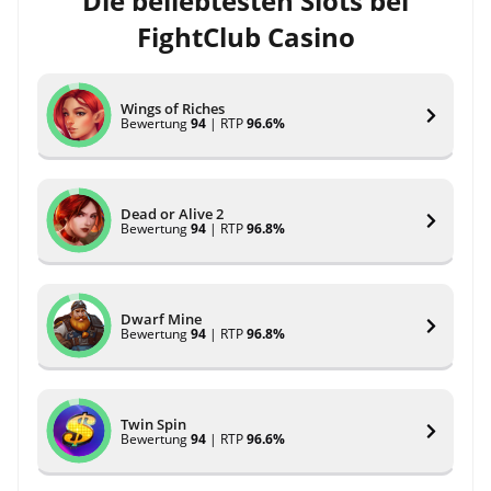
Die beliebtesten Slots bei
FightClub Casino
Wings of Riches
Bewertung
94
| RTP
96.6%
Dead or Alive 2
Bewertung
94
| RTP
96.8%
Dwarf Mine
Bewertung
94
| RTP
96.8%
Twin Spin
Bewertung
94
| RTP
96.6%