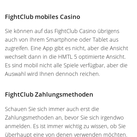
FightClub mobiles Casino
Sie können auf das FightClub Casino übrigens
auch von Ihrem Smartphone oder Tablet aus
zugreifen. Eine App gibt es nicht, aber die Ansicht
wechselt dann in die HMTL 5 optimierte Ansicht.
Es sind mobil nicht alle Spiele verfügbar, aber die
Auswahl wird Ihnen dennoch reichen.
FightClub Zahlungsmethoden
Schauen Sie sich immer auch erst die
Zahlungsmethoden an, bevor Sie sich irgendwo
anmelden. Es ist immer wichtig zu wissen, ob Sie
überhaupt eine von denen verwenden möchten.