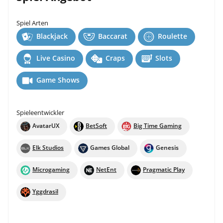
Spiel Arten
Blackjack
Baccarat
Roulette
Live Casino
Craps
Slots
Game Shows
Spieleentwickler
AvatarUX
BetSoft
Big Time Gaming
Elk Studios
Games Global
Genesis
Microgaming
NetEnt
Pragmatic Play
Yggdrasil