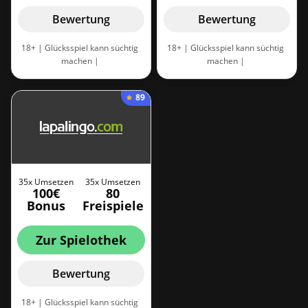
Bewertung
Bewertung
18+ | Glücksspiel kann süchtig
18+ | Glücksspiel kann süchtig
machen |
machen |
Bzga.de/service/infotelefone/gluecksspielsucht
Bzga.de/service/infotelefone/glueckss
| Glücksspiel kann süchtig
| Umsatzbedingungen: 30x,
89
machen! Hilfe unter
Frist: 30 Tage |
Es gelten die
www.buwei.de. AGBs gelten.
Teilnahmebedingungen des
LVSports Limited FN: C94854.
Spielothek
Amtliche Whitelist der GGL mit
Lizenz vom 27.02.2023: 208.1.1-
12254-2021/48. LeoVegas zahlt
uns eine anteilige Vergütung aus
35x Umsetzen
35x Umsetzen
100€
80
eventuellen Gewinnen, die
Bonus
Freispiele
LeoVegas aus dieser Bewertung
erzielen kann |
Es gelten die
Teilnahmebedingungen des
Zur Spielothek
Spielothek
Bewertung
18+ | Glücksspiel kann süchtig