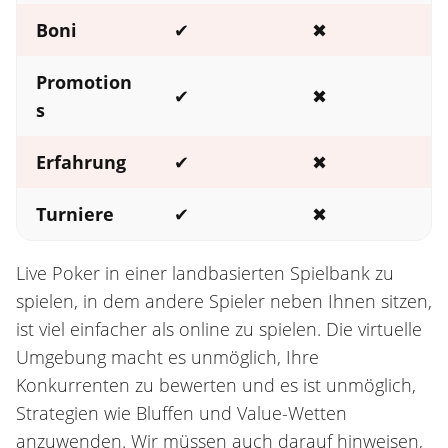
Boni
✔
✖
Promotion
✔
✖
s
Erfahrung
✔
✖
Turniere
✔
✖
Live Poker in einer landbasierten Spielbank zu
spielen, in dem andere Spieler neben Ihnen sitzen,
ist viel einfacher als online zu spielen. Die virtuelle
Umgebung macht es unmöglich, Ihre
Konkurrenten zu bewerten und es ist unmöglich,
Strategien wie Bluffen und Value-Wetten
anzuwenden. Wir müssen auch darauf hinweisen,