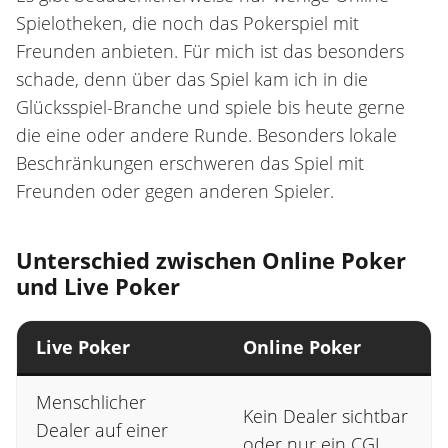
Spielotheken, die noch das Pokerspiel mit
Freunden anbieten. Für mich ist das besonders
schade, denn über das Spiel kam ich in die
Glücksspiel-Branche und spiele bis heute gerne
die eine oder andere Runde. Besonders lokale
Beschränkungen erschweren das Spiel mit
Freunden oder gegen anderen Spieler.
Unterschied zwischen Online Poker
und Live Poker
Live Poker
Online Poker
Menschlicher
Kein Dealer sichtbar
Dealer auf einer
oder nur ein CGI