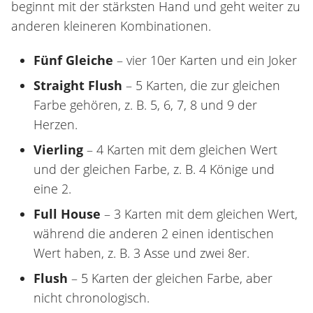
beginnt mit der stärksten Hand und geht weiter zu
anderen kleineren Kombinationen.
Fünf Gleiche
– vier 10er Karten und ein Joker
Straight Flush
– 5 Karten, die zur gleichen
Farbe gehören, z. B. 5, 6, 7, 8 und 9 der
Herzen.
Vierling
– 4 Karten mit dem gleichen Wert
und der gleichen Farbe, z. B. 4 Könige und
eine 2.
Full House
– 3 Karten mit dem gleichen Wert,
während die anderen 2 einen identischen
Wert haben, z. B. 3 Asse und zwei 8er.
Flush
– 5 Karten der gleichen Farbe, aber
nicht chronologisch.