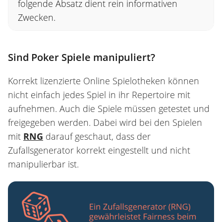
folgende Absatz dient rein informativen
Zwecken.
Sind Poker Spiele manipuliert?
Korrekt lizenzierte Online Spielotheken können
nicht einfach jedes Spiel in ihr Repertoire mit
aufnehmen. Auch die Spiele müssen getestet und
freigegeben werden. Dabei wird bei den Spielen
mit
RNG
darauf geschaut, dass der
Zufallsgenerator korrekt eingestellt und nicht
manipulierbar ist.