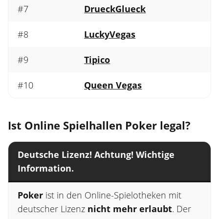
#7
DrueckGlueck
#8
LuckyVegas
#9
Tipico
#10
Queen Vegas
Ist Online Spielhallen Poker legal?
Deutsche Lizenz! Achtung! Wichtige
Information.
Poker
ist in den Online-Spielotheken mit
deutscher Lizenz
nicht mehr erlaubt
. Der