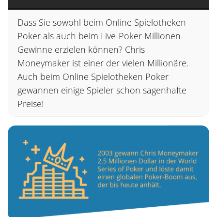
Dass Sie sowohl beim Online Spielotheken
Poker als auch beim Live-Poker Millionen-
Gewinne erzielen können? Chris
Moneymaker ist einer der vielen Millionäre.
Auch beim Online Spielotheken Poker
gewannen einige Spieler schon sagenhafte
Preise!