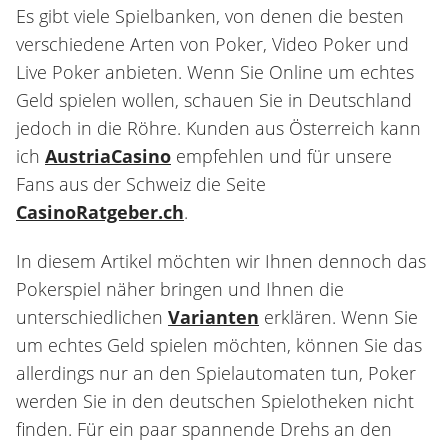
Es gibt viele Spielbanken, von denen die besten
verschiedene Arten von Poker, Video Poker und
Live Poker anbieten. Wenn Sie Online um echtes
Geld spielen wollen, schauen Sie in Deutschland
jedoch in die Röhre. Kunden aus Österreich kann
ich
AustriaCasino
empfehlen und für unsere
Fans aus der Schweiz die Seite
CasinoRatgeber.ch
.
In diesem Artikel möchten wir Ihnen dennoch das
Pokerspiel näher bringen und Ihnen die
unterschiedlichen
Varianten
erklären. Wenn Sie
um echtes Geld spielen möchten, können Sie das
allerdings nur an den Spielautomaten tun, Poker
werden Sie in den deutschen Spielotheken nicht
finden. Für ein paar spannende Drehs an den