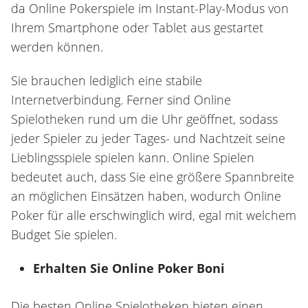
da Online Pokerspiele im Instant-Play-Modus von
Ihrem Smartphone oder Tablet aus gestartet
werden können.
Sie brauchen lediglich eine stabile
Internetverbindung. Ferner sind Online
Spielotheken rund um die Uhr geöffnet, sodass
jeder Spieler zu jeder Tages- und Nachtzeit seine
Lieblingsspiele spielen kann. Online Spielen
bedeutet auch, dass Sie eine größere Spannbreite
an möglichen Einsätzen haben, wodurch Online
Poker für alle erschwinglich wird, egal mit welchem
Budget Sie spielen.
Erhalten Sie Online Poker
Boni
Die besten Online Spielotheken bieten einen