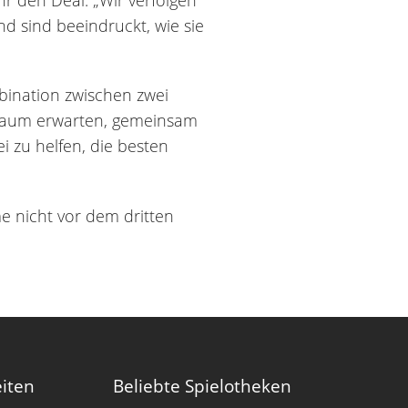
nd sind beeindruckt, wie sie
bination zwischen zwei
s kaum erwarten, gemeinsam
 zu helfen, die besten
e nicht vor dem dritten
eiten
Beliebte Spielotheken