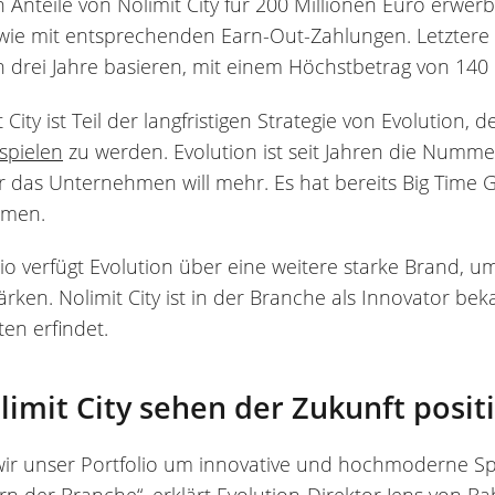
 Anteile von Nolimit City für 200 Millionen Euro erwe
owie mit entsprechenden Earn-Out-Zahlungen. Letztere
en drei Jahre basieren, mit einem Höchstbetrag von 140 
ty ist Teil der langfristigen Strategie von Evolution, 
s
pielen
zu werden. Evolution ist seit Jahren die Numme
er das Unternehmen will mehr. Es hat bereits Big Time 
mmen.
lio verfügt Evolution über eine weitere starke Brand, u
ärken. Nolimit City ist in der Branche als Innovator beka
en erfindet.
limit City sehen der Zukunft posit
n wir unser Portfolio um innovative und hochmoderne S
n der Branche“, erklärt Evolution-Direktor Jens von Ba