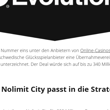
en Nummer eins unter den Anbietern von
Online-Casino
schwedische Glücksspielanbieter eine Übernahmevere
ty unterzeichnet. Der Deal würde sich auf bis zu 340 Mil
olimit City passt in die Stra