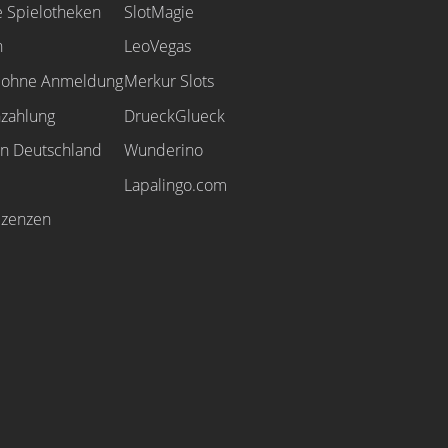
e Spielotheken
SlotMagie
n
LeoVegas
n ohne Anmeldung
Merkur Slots
nzahlung
DrueckGlueck
in Deutschland
Wunderino
Lapalingo.com
izenzen