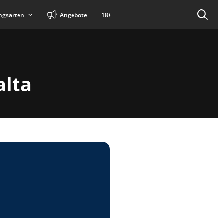
ngsarten
Angebote
18+
alta