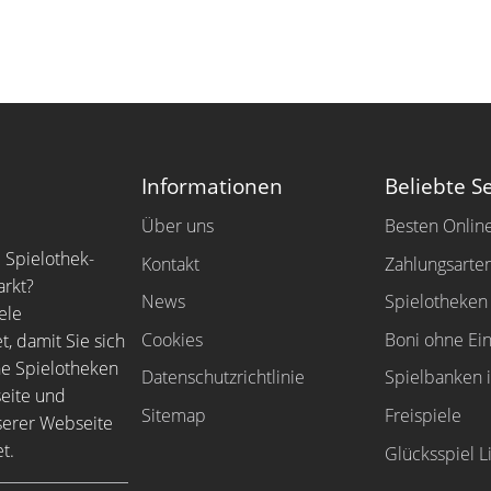
Informationen
Beliebte S
Über uns
Besten Onlin
 Spielothek-
Kontakt
Zahlungsarte
rkt?
News
Spielotheke
ele
Cookies
Boni ohne Ei
, damit Sie sich
ne Spielotheken
Datenschutzrichtlinie
Spielbanken 
seite und
Sitemap
Freispiele
serer Webseite
t.
Glücksspiel L