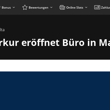
Bonus
Bewertungen
Online Slots
Zahlu
lta
kur eröffnet Büro in M