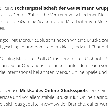
d., eine
Tochtergesellschaft der Gauselmann Grup
siness Center. Zahlreiche Vertreter verschiedener Diens
ive Ltd., die iGaming Academy und Mitarbeiter von Me
il.
gte „Mit Merkur eSolutions haben wir eine Brücke zw
 geschlagen und damit ein erstklassiges Multi-Channel
aming Malta Ltd., Solis Ortus Service Ltd., Cashpoint So
d. und Solar Operations Ltd. finden unter dem Dach v
 die international bekannten Merkur Online-Spiele und
das seriöse
Mekka des Online-Glücksspiels
. Die klei
seriöse und vor allem stabile Struktur für Online-Casin
elt sich das geballte Knowhow der Branche, daher wun