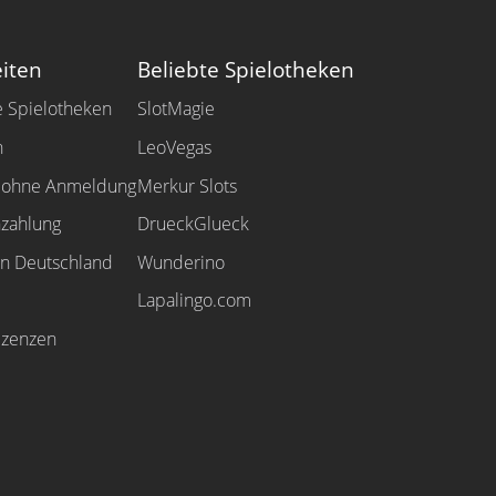
eiten
Beliebte Spielotheken
e Spielotheken
SlotMagie
n
LeoVegas
n ohne Anmeldung
Merkur Slots
nzahlung
DrueckGlueck
in Deutschland
Wunderino
Lapalingo.com
izenzen