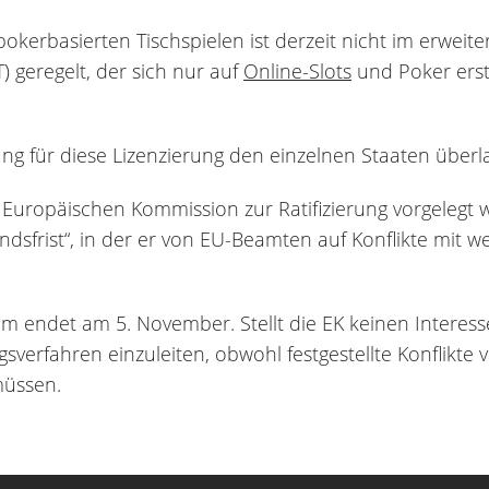
pokerbasierten Tischspielen ist derzeit nicht im erweit
T) geregelt, der sich nur auf
Online-Slots
und Poker erstr
ng für diese Lizenzierung den einzelnen Staaten überl
Europäischen Kommission zur Ratifizierung vorgelegt w
andsfrist“, in der er von EU-Beamten auf Konflikte mit 
 endet am 5. November. Stellt die EK keinen Interesse
gsverfahren einzuleiten, obwohl festgestellte Konflikte 
müssen.