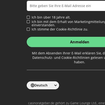
Ich bin über 18 Jahre alt.
Ich bin mit dem Erhalt von Marketingmitteilu
einverstanden.
Ich stimme der Cookie-Richtlinie zu.
Anmelden
Mit dem Absenden Ihrer E-Mail erklären Sie, d
Datenschutz- und Cookie-Richtlinien gelesen 
haben.
Deutsch
casinoratgeber.de gehört zu Game Lounge Ltd., eine