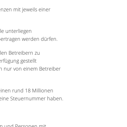
nzen mit jeweils einer
le unterliegen
bertragen werden dürfen.
len Betreibern zu
rfügung gestellt
ch nur von einem Betreiber
einen rund 18 Millionen
t eine Steuernummer haben.
en und Personen mit