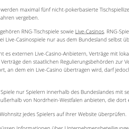
erden maximal fünf nicht-pokerbasierte Tischspiellize
Jahren vergeben.
 gehören RNG-Tischspiele sowie
Live-Casinos
. RNG-Spie
bei Live-Casinospiele nur aus dem Bundesland selbst ü
t es externen Live-Casino-Anbietern, Verträge mit loka
 Verträge den staatlichen Regulierungsbehörden zur Ve
rt, an dem ein Live-Casino übertragen wird, darf jedo
Spiele nur Spielern innerhalb des Bundeslandes mit s
ußerhalb von Nordrhein-Westfalen anbieten, die dor
ohnsitz jedes Spielers auf ihrer Website überprüfen.
müssen Informationen über Unternehmensbeteiligung