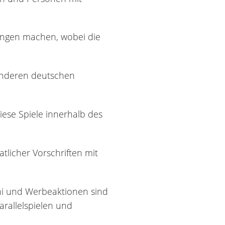
ungen machen, wobei die
anderen deutschen
ese Spiele innerhalb des
tlicher Vorschriften mit
ni und Werbeaktionen sind
rallelspielen und