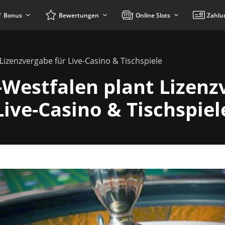
Bonus
Bewertungen
Online Slots
Zahlu
Lizenzvergabe für Live-Casino & Tischspiele
Westfalen plant Lizenz
Live-Casino & Tischspiel