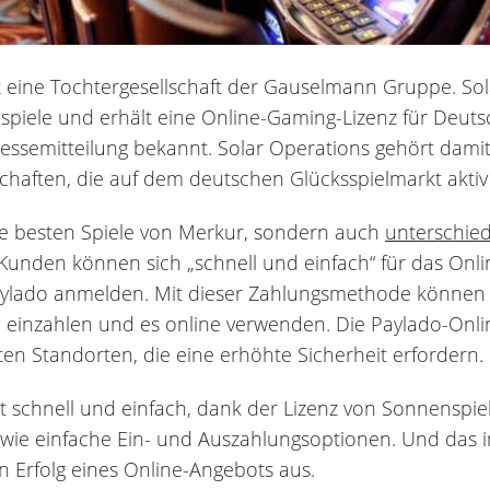
st eine Tochtergesellschaft der Gauselmann Gruppe. Sol
spiele und erhält eine Online-Gaming-Lizenz für Deut
ressemitteilung bekannt. Solar Operations gehört damit
haften, die auf dem deutschen Glücksspielmarkt aktiv
 die besten Spiele von Merkur, sondern auch
unterschied
 Kunden können sich „schnell und einfach“ für das Onli
aylado anmelden. Mit dieser Zahlungsmethode könne
 einzahlen und es online verwenden. Die Paylado-Onli
en Standorten, die eine erhöhte Sicherheit erfordern.
t schnell und einfach, dank der Lizenz von Sonnenspie
owie einfache Ein- und Auszahlungsoptionen. Und das 
 Erfolg eines Online-Angebots aus.