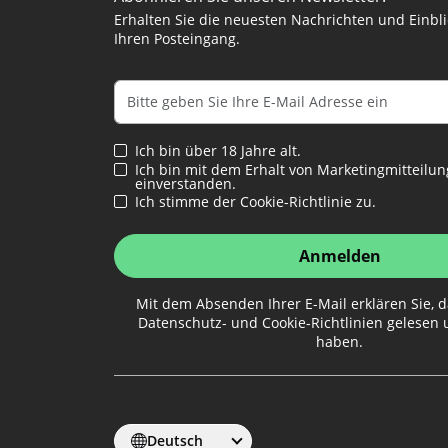
Erhalten Sie die neuesten Nachrichten und Einblic
Ihren Posteingang.
Ich bin über 18 Jahre alt.
Ich bin mit dem Erhalt von Marketingmitteilu
einverstanden.
Ich stimme der Cookie-Richtlinie zu.
Anmelden
Mit dem Absenden Ihrer E-Mail erklären Sie, d
Datenschutz- und Cookie-Richtlinien gelesen 
haben.
Deutsch