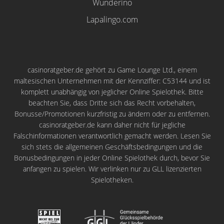
Wunderino
Lapalingo.com
casinoratgeber.de gehört zu Game Lounge Ltd., einem
maltesischen Unternehmen mit der Kennziffer: C53144 und ist
komplett unabhängig von jeglicher Online Spielothek. Bitte
beachten Sie, dass Dritte sich das Recht vorbehalten,
Bonusse/Promotionen kurzfristig zu ändern oder zu entfernen.
casinoratgeber.de kann daher nicht für jegliche
Falschinformationen verantwortlich gemacht werden. Lesen Sie
sich stets die allgemeinen Geschäftsbedingungen und die
Bonusbedingungen in jeder Online Spielothek durch, bevor Sie
anfangen zu spielen. Wir verlinken nur zu GLL lizenzierten
Spielotheken.