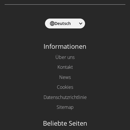
Deutsch
Informationen
Über uns
Kontakt
News
Cookies
Datenschutzrichtlinie
Sitemap
Beliebte Seiten