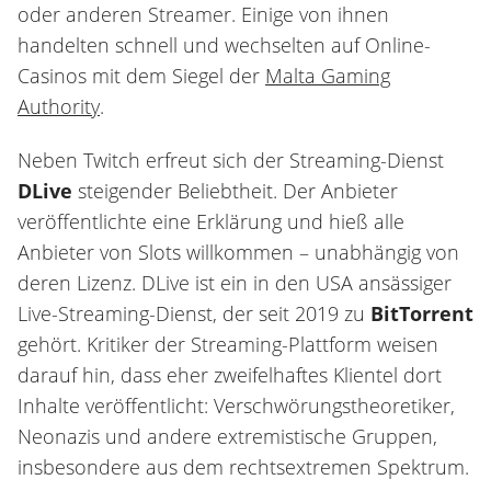
oder anderen Streamer. Einige von ihnen
handelten schnell und wechselten auf Online-
Casinos mit dem Siegel der
Malta Gaming
Authority
.
Neben Twitch erfreut sich der Streaming-Dienst
DLive
steigender Beliebtheit. Der Anbieter
veröffentlichte eine Erklärung und hieß alle
Anbieter von Slots willkommen – unabhängig von
deren Lizenz. DLive ist ein in den USA ansässiger
Live-Streaming-Dienst, der seit 2019 zu
BitTorrent
gehört. Kritiker der Streaming-Plattform weisen
darauf hin, dass eher zweifelhaftes Klientel dort
Inhalte veröffentlicht: Verschwörungstheoretiker,
Neonazis und andere extremistische Gruppen,
insbesondere aus dem rechtsextremen Spektrum.