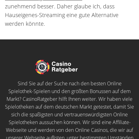
zunehmend besser. Daher glaube ich, dass
Hauseigenes-Streaming eine gute Alternative
werden könnte.
Sind Sie auf der Suche nach den besten Online
Spielothek-Spielen und den größten Bonussen auf dem
Markt? CasinoRatgeber hilft Ihnen weiter. Wir haben viele
Spielotheken auf dem deutschen Markt getestet, damit Sie
sich die spaßigsten und vertrauenswürdigsten Online
Spielotheken aussuchen können. Wir sind eine Affiliate-
Webseite und werden von den Online Casinos, die wir auf
unserer Webseite auflisten, unter bestimmten Umständen