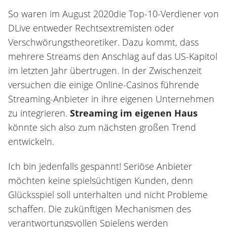
So waren im August 2020die Top-10-Verdiener von
DLive entweder Rechtsextremisten oder
Verschwörungstheoretiker. Dazu kommt, dass
mehrere Streams den Anschlag auf das US-Kapitol
im letzten Jahr übertrugen. In der Zwischenzeit
versuchen die einige Online-Casinos führende
Streaming-Anbieter in ihre eigenen Unternehmen
zu integrieren.
Streaming im eigenen Haus
könnte sich also zum nächsten großen Trend
entwickeln.
Ich bin jedenfalls gespannt! Seriöse Anbieter
möchten keine spielsüchtigen Kunden, denn
Glücksspiel soll unterhalten und nicht Probleme
schaffen. Die zukünftigen Mechanismen des
verantwortungsvollen Spielens
werden