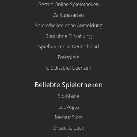
Besten Online Spielotheken
Zahlungsarten
Spielotheken ohne Anmeldung
Boni ohne Einzahlung
Spielbanken in Deutschland
Freispiele
Glücksspiel Lizenzen
Beliebte Spielotheken
SlotMagie
LeoVegas
Merkur Slots
DrueckGlueck