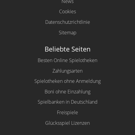
News
Cookies
Datenschutzrichtlinie
Sitemap
Beliebte Seiten
Besten Online Spielotheken
Zahlungsarten
Spielotheken ohne Anmeldung
Boni ohne Einzahlung
Spielbanken in Deutschland
Freispiele
Glücksspiel Lizenzen