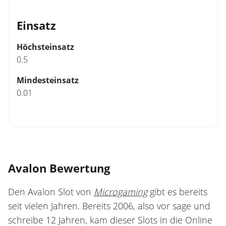
Einsatz
Höchsteinsatz
0.5
Mindesteinsatz
0.01
Avalon Bewertung
Den Avalon Slot von
Microgaming
gibt es bereits
seit vielen Jahren. Bereits 2006, also vor sage und
schreibe 12 Jahren, kam dieser Slots in die Online