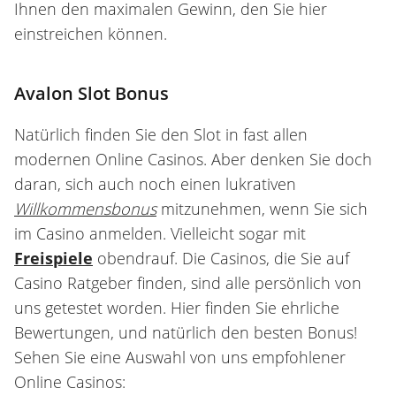
Ihnen den maximalen Gewinn, den Sie hier
einstreichen können.
Avalon Slot Bonus
Natürlich finden Sie den Slot in fast allen
modernen Online Casinos. Aber denken Sie doch
daran, sich auch noch einen lukrativen
Willkommensbonus
mitzunehmen, wenn Sie sich
im Casino anmelden. Vielleicht sogar mit
Freispiele
obendrauf. Die Casinos, die Sie auf
Casino Ratgeber finden, sind alle persönlich von
uns getestet worden. Hier finden Sie ehrliche
Bewertungen, und natürlich den besten Bonus!
Sehen Sie eine Auswahl von uns empfohlener
Online Casinos: