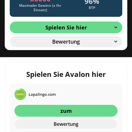
96%
Maximaler Gewinn (x Ihr
RTP
Einsatz)
Spielen Sie hier
Bewertung
Spielen Sie Avalon hier
Lapalingo.com
zum
Bewertung