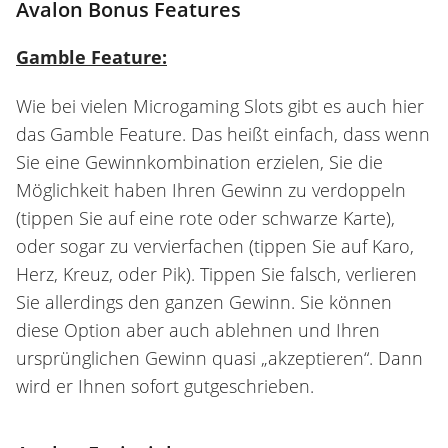
Avalon Bonus Features
Gamble Feature:
Wie bei vielen Microgaming Slots gibt es auch hier
das Gamble Feature. Das heißt einfach, dass wenn
Sie eine Gewinnkombination erzielen, Sie die
Möglichkeit haben Ihren Gewinn zu verdoppeln
(tippen Sie auf eine rote oder schwarze Karte),
oder sogar zu vervierfachen (tippen Sie auf Karo,
Herz, Kreuz, oder Pik). Tippen Sie falsch, verlieren
Sie allerdings den ganzen Gewinn. Sie können
diese Option aber auch ablehnen und Ihren
ursprünglichen Gewinn quasi „akzeptieren“. Dann
wird er Ihnen sofort gutgeschrieben.