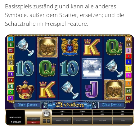
Basisspiels zuständig und kann alle anderes
Symbole, außer dem Scatter, ersetzen; und die
Schatztruhe im Freispiel Feature.