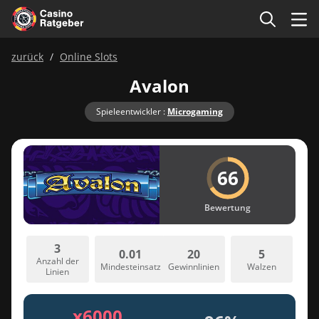
zurück
Online Slots
Avalon
Spieleentwickler :
Microgaming
66
Bewertung
3
0.01
20
5
Anzahl der
Mindesteinsatz
Gewinnlinien
Walzen
Linien
x6000