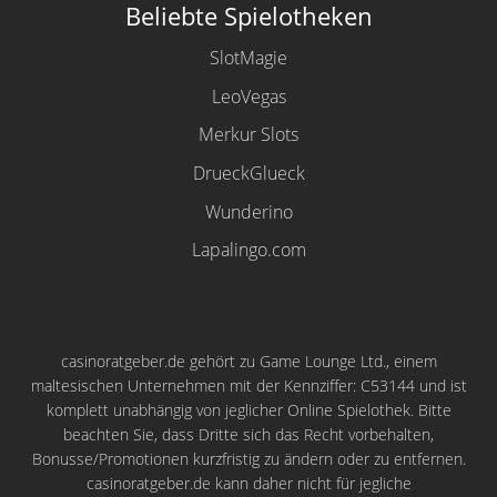
Beliebte Spielotheken
SlotMagie
LeoVegas
Merkur Slots
DrueckGlueck
Wunderino
Lapalingo.com
casinoratgeber.de gehört zu Game Lounge Ltd., einem
maltesischen Unternehmen mit der Kennziffer: C53144 und ist
komplett unabhängig von jeglicher Online Spielothek. Bitte
beachten Sie, dass Dritte sich das Recht vorbehalten,
Bonusse/Promotionen kurzfristig zu ändern oder zu entfernen.
casinoratgeber.de kann daher nicht für jegliche