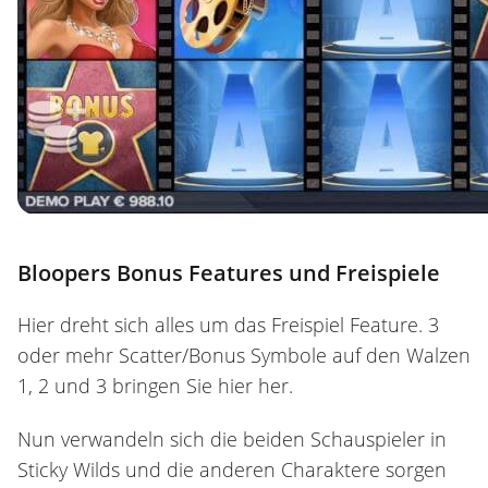
Bloopers Bonus Features und Freispiele
Hier dreht sich alles um das Freispiel Feature. 3
oder mehr Scatter/Bonus Symbole auf den Walzen
1, 2 und 3 bringen Sie hier her.
Nun verwandeln sich die beiden Schauspieler in
Sticky Wilds und die anderen Charaktere sorgen