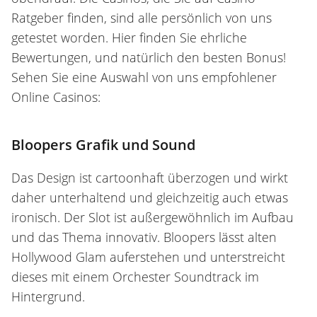
Ratgeber finden, sind alle persönlich von uns
getestet worden. Hier finden Sie ehrliche
Bewertungen, und natürlich den besten Bonus!
Sehen Sie eine Auswahl von uns empfohlener
Online Casinos:
Bloopers Grafik und Sound
Das Design ist cartoonhaft überzogen und wirkt
daher unterhaltend und gleichzeitig auch etwas
ironisch. Der Slot ist außergewöhnlich im Aufbau
und das Thema innovativ. Bloopers lässt alten
Hollywood Glam auferstehen und unterstreicht
dieses mit einem Orchester Soundtrack im
Hintergrund.