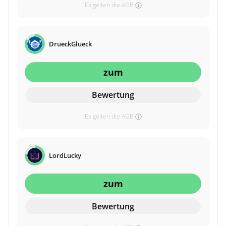
Es gelten die AGB
DrueckGlueck
zum
Bewertung
Es gelten die AGB
LordLucky
zum
Bewertung