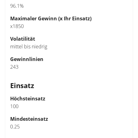
96.1%
Maximaler Gewinn (x Ihr Einsatz)
x1850
Volatilität
mittel bis niedrig
Gewinnlinien
243
Einsatz
Höchsteinsatz
100
Mindesteinsatz
0.25