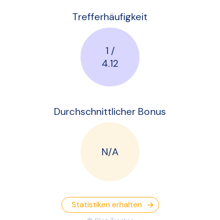
Trefferhäufigkeit
1 /
4.12
Durchschnittlicher Bonus
N/A
Statistiken erhalten