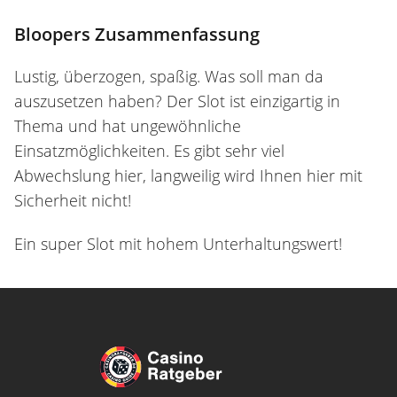
Bloopers Zusammenfassung
Lustig, überzogen, spaßig. Was soll man da
auszusetzen haben? Der Slot ist einzigartig in
Thema und hat ungewöhnliche
Einsatzmöglichkeiten. Es gibt sehr viel
Abwechslung hier, langweilig wird Ihnen hier mit
Sicherheit nicht!
Ein super Slot mit hohem Unterhaltungswert!