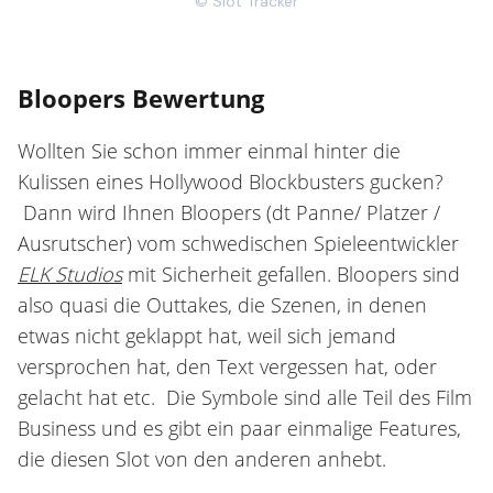
© Slot Tracker
Bloopers Bewertung
Wollten Sie schon immer einmal hinter die
Kulissen eines Hollywood Blockbusters gucken?
Dann wird Ihnen Bloopers (dt Panne/ Platzer /
Ausrutscher) vom schwedischen Spieleentwickler
ELK Studios
mit Sicherheit gefallen. Bloopers sind
also quasi die Outtakes, die Szenen, in denen
etwas nicht geklappt hat, weil sich jemand
versprochen hat, den Text vergessen hat, oder
gelacht hat etc. Die Symbole sind alle Teil des Film
Business und es gibt ein paar einmalige Features,
die diesen Slot von den anderen anhebt.