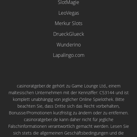
SlotMagie
LeoVegas
Merkur Slots
DrueckGlueck
Wunderino
Lapalingo.com
casinoratgeber.de gehört zu Game Lounge Ltd., einem
maltesischen Unternehmen mit der Kennziffer: C53144 und ist
komplett unabhängig von jeglicher Online Spielothek. Bitte
beachten Sie, dass Dritte sich das Recht vorbehalten,
Bonusse/Promotionen kurzfristig zu ändern oder zu entfernen.
casinoratgeber.de kann daher nicht für jegliche
Falschinformationen verantwortlich gemacht werden. Lesen Sie
sich stets die allgemeinen Geschäftsbedingungen und die