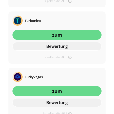
Es gelten die AGB
Turbonino
zum
Bewertung
Es gelten die AGB
LuckyVegas
zum
Bewertung
Es gelten die AGB