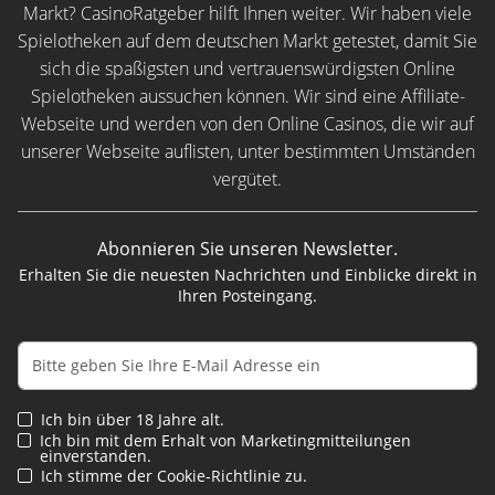
Markt? CasinoRatgeber hilft Ihnen weiter. Wir haben viele
Spielotheken auf dem deutschen Markt getestet, damit Sie
sich die spaßigsten und vertrauenswürdigsten Online
Spielotheken aussuchen können. Wir sind eine Affiliate-
Webseite und werden von den Online Casinos, die wir auf
unserer Webseite auflisten, unter bestimmten Umständen
vergütet.
Abonnieren Sie unseren Newsletter.
Erhalten Sie die neuesten Nachrichten und Einblicke direkt in
Ihren Posteingang.
Ich bin über 18 Jahre alt.
Ich bin mit dem Erhalt von Marketingmitteilungen
einverstanden.
Ich stimme der Cookie-Richtlinie zu.