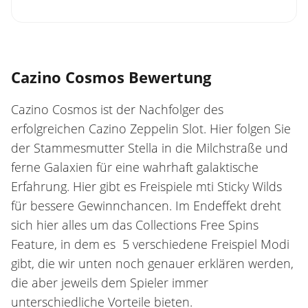
Cazino Cosmos Bewertung
Cazino Cosmos ist der Nachfolger des
erfolgreichen Cazino Zeppelin Slot. Hier folgen Sie
der Stammesmutter Stella in die Milchstraße und
ferne Galaxien für eine wahrhaft galaktische
Erfahrung. Hier gibt es Freispiele mti Sticky Wilds
für bessere Gewinnchancen. Im Endeffekt dreht
sich hier alles um das Collections Free Spins
Feature, in dem es 5 verschiedene Freispiel Modi
gibt, die wir unten noch genauer erklären werden,
die aber jeweils dem Spieler immer
unterschiedliche Vorteile bieten.