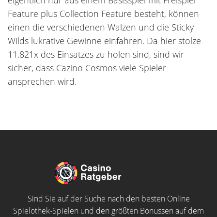
eigentlich nur aus einem Basisspiel mit Freispiel
Feature plus Collection Feature besteht, können
einen die verschiedenen Walzen und die Sticky
Wilds lukrative Gewinne einfahren. Da hier stolze
11.821x des Einsatzes zu holen sind, sind wir
sicher, dass Cazino Cosmos viele Spieler
ansprechen wird.
Sind Sie auf der Suche nach den besten Online
Spielothek-Spielen und den größten Bonussen auf dem