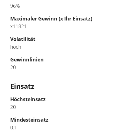
96%
Maximaler Gewinn (x Ihr Einsatz)
x11821
Volatilität
hoch
Gewinnlinien
20
Einsatz
Höchsteinsatz
20
Mindesteinsatz
0.1