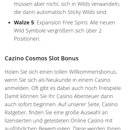
müssen aber nicht, sich in Wilds verwandeln,
die dann automatisch Sticky Wilds sind.
Walze 5
: Expansion Free Spins: Alle neuen
Wild Symbole vergrößern sich über 2
Positionen.
Cazino Cosmos Slot Bonus
Holen Sie sich einen tollen Willkommensbonus,
wenn Sie sich als Neukunde in einem Casino
anmelden. Oft gibt es dabei auch noch Freispiele.
Damit können Sie Ihr Casino Abenteuer dann
auch sofort beginnen. Auf unserer Seite, Casino
Ratgeber, finden Sie eine große Auswahl an
lizensierten und getesteten Online Casino mit
ausführlichen Bewertungen. Diese werden Ihnen