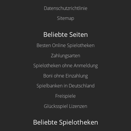
Datenschutzrichtlinie
Sitemap
Beliebte Seiten
Besten Online Spielotheken
Zahlungsarten
Spielotheken ohne Anmeldung
Boni ohne Einzahlung
Spielbanken in Deutschland
Freispiele
Glücksspiel Lizenzen
Beliebte Spielotheken