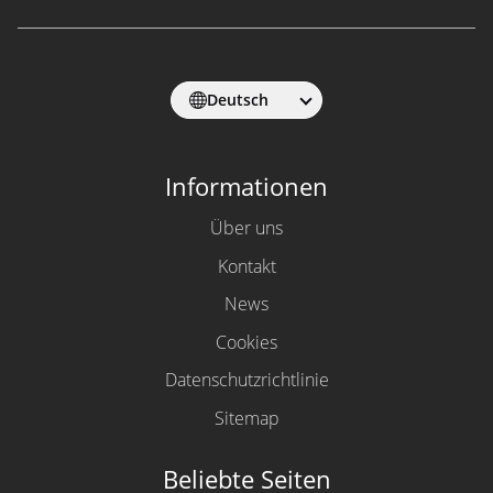
Deutsch
Informationen
Über uns
Kontakt
News
Cookies
Datenschutzrichtlinie
Sitemap
Beliebte Seiten