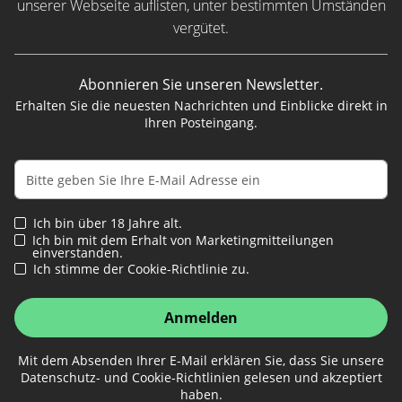
unserer Webseite auflisten, unter bestimmten Umständen
vergütet.
Abonnieren Sie unseren Newsletter.
Erhalten Sie die neuesten Nachrichten und Einblicke direkt in
Ihren Posteingang.
Ich bin über 18 Jahre alt.
Ich bin mit dem Erhalt von Marketingmitteilungen
einverstanden.
Ich stimme der Cookie-Richtlinie zu.
Anmelden
Mit dem Absenden Ihrer E-Mail erklären Sie, dass Sie unsere
Datenschutz- und Cookie-Richtlinien gelesen und akzeptiert
haben.