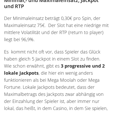
Minimal,- und Maximaleinsatz, Jackpot
und RTP
Der Minimaleinsatz beträgt 0,30€ pro Spin, der
Maximaleinsatz 75€. Der Slot hat eine niedrige mit
mittlere Volatilität und der RTP (return to player)
liegt bei 96,9%.
Es kommt nicht oft vor, dass Spieler das Glück
haben gleich 5 Jackpot in einem Slot zu finden.
Wie schon erwähnt, gibt es
3 progressive und 2
lokale Jackpots
, die hier ein wenig anders
funktionieren als bei Mega Moolah oder Mega
Fortune. Lokale Jackpots bedeutet, dass der
Maximalbetrags des Jackpots zwar abhängig von
der Einzahlung der Spieler ist, aber immer nur
lokal, das heißt, in dem Casino, in dem Sie spielen,