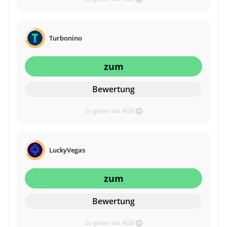
Turbonino
zum
Bewertung
Es gelten die AGB
LuckyVegas
zum
Bewertung
Es gelten die AGB