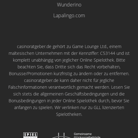
Wunderino
Lapalingo.com
casinoratgeber.de gehört zu Game Lounge Ltd., einem
maltesischen Unternehmen mit der Kennziffer: C53144 und ist
komplett unabhängig von jeglicher Online Spielothek. Bitte
beachten Sie, dass Dritte sich das Recht vorbehalten,
Bonusse/Promotionen kurzfristig zu ändern oder zu entfernen.
casinoratgeber.de kann daher nicht für jegliche
Falschinformationen verantwortlich gemacht werden. Lesen Sie
sich stets die allgemeinen Geschäftsbedingungen und die
Bonusbedingungen in jeder Online Spielothek durch, bevor Sie
anfangen zu spielen. Wir verlinken nur zu GLL lizenzierten
Spielotheken.