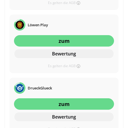
Es gelten die AGB
Löwen Play
zum
Bewertung
Es gelten die AGB
DrueckGlueck
zum
Bewertung