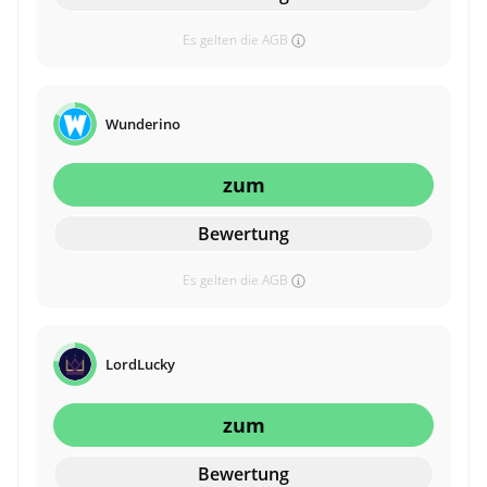
Es gelten die AGB
Wunderino
zum
Bewertung
Es gelten die AGB
LordLucky
zum
Bewertung