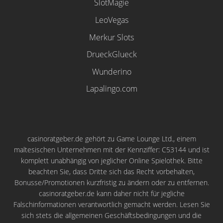
SlotMagie
LeoVegas
Merkur Slots
DrueckGlueck
Wunderino
Lapalingo.com
casinoratgeber.de gehört zu Game Lounge Ltd., einem
maltesischen Unternehmen mit der Kennziffer: C53144 und ist
komplett unabhängig von jeglicher Online Spielothek. Bitte
beachten Sie, dass Dritte sich das Recht vorbehalten,
Bonusse/Promotionen kurzfristig zu ändern oder zu entfernen.
casinoratgeber.de kann daher nicht für jegliche
Falschinformationen verantwortlich gemacht werden. Lesen Sie
sich stets die allgemeinen Geschäftsbedingungen und die