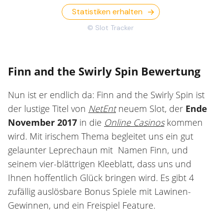
Statistiken erhalten
© Slot Tracker
Finn and the Swirly Spin Bewertung
Nun ist er endlich da: Finn and the Swirly Spin ist
der lustige Titel von
NetEnt
neuem Slot, der
Ende
November 2017
in die
Online Casinos
kommen
wird. Mit irischem Thema begleitet uns ein gut
gelaunter Leprechaun mit Namen Finn, und
seinem vier-blättrigen Kleeblatt, dass uns und
Ihnen hoffentlich Glück bringen wird. Es gibt 4
zufällig auslösbare Bonus Spiele mit Lawinen-
Gewinnen, und ein Freispiel Feature.