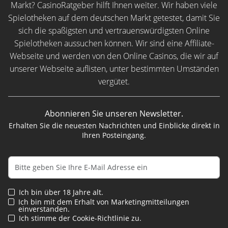
Markt? CasinoRatgeber hilft Ihnen weiter. Wir haben viele
Spielotheken auf dem deutschen Markt getestet, damit Sie
sich die spaßigsten und vertrauenswürdigsten Online
Spielotheken aussuchen können. Wir sind eine Affiliate-
Webseite und werden von den Online Casinos, die wir auf
unserer Webseite auflisten, unter bestimmten Umständen
vergütet.
Abonnieren Sie unseren Newsletter.
Erhalten Sie die neuesten Nachrichten und Einblicke direkt in
Ihren Posteingang.
Ich bin über 18 Jahre alt.
Ich bin mit dem Erhalt von Marketingmitteilungen
einverstanden.
Ich stimme der Cookie-Richtlinie zu.