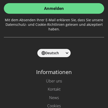
Anmelden
Mit dem Absenden Ihrer E-Mail erklären Sie, dass Sie unsere
Datenschutz- und Cookie-Richtlinien gelesen und akzeptiert
haben.
Deutsch
Informationen
Über uns
Kontakt
News
Cookies