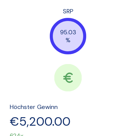
SRP
95.03
%
Höchster Gewinn
€5,200.00
624x