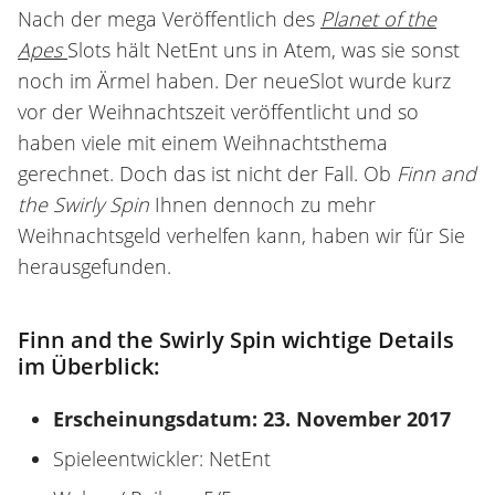
Nach der mega Veröffentlich des
Planet of the
Apes
Slots hält NetEnt uns in Atem, was sie sonst
noch im Ärmel haben. Der neueSlot wurde kurz
vor der Weihnachtszeit veröffentlicht und so
haben viele mit einem Weihnachtsthema
gerechnet. Doch das ist nicht der Fall. Ob
Finn and
the Swirly Spin
Ihnen dennoch zu mehr
Weihnachtsgeld verhelfen kann, haben wir für Sie
herausgefunden.
Finn and the Swirly Spin wichtige Details
im Überblick:
Erscheinungsdatum: 23. November 2017
Spieleentwickler: NetEnt