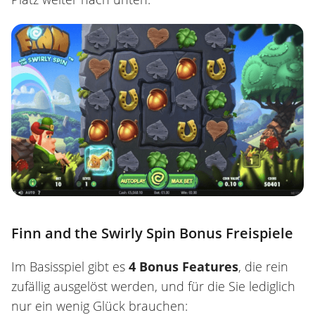
Finn and the Swirly Spin Bonus Freispiele
Im Basisspiel gibt es
4 Bonus Features
, die rein
zufällig ausgelöst werden, und für die Sie lediglich
nur ein wenig Glück brauchen: