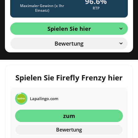
96.6%
Maximaler Gewinn (x Ihr
RTP
Einsatz)
Spielen Sie hier
Bewertung
Spielen Sie Firefly Frenzy hier
Lapalingo.com
zum
Bewertung