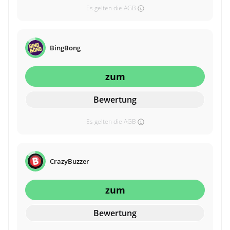
Es gelten die AGB
BingBong
zum
Bewertung
Es gelten die AGB
CrazyBuzzer
zum
Bewertung