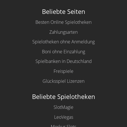
Beliebte Seiten
Besten Online Spielotheken
Zahlungsarten
Spielotheken ohne Anmeldung
Boni ohne Einzahlung
Spielbanken in Deutschland
Freispiele
Glücksspiel Lizenzen
Beliebte Spielotheken
SlotMagie
LeoVegas
Merkur Slots