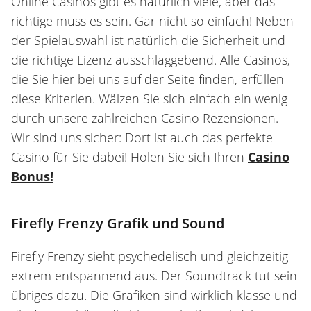
Online Casinos gibt es natürlich viele, aber das
richtige muss es sein. Gar nicht so einfach! Neben
der Spielauswahl ist natürlich die Sicherheit und
die richtige Lizenz ausschlaggebend. Alle Casinos,
die Sie hier bei uns auf der Seite finden, erfüllen
diese Kriterien. Wälzen Sie sich einfach ein wenig
durch unsere zahlreichen Casino Rezensionen.
Wir sind uns sicher: Dort ist auch das perfekte
Casino für Sie dabei! Holen Sie sich Ihren
Casino
Bonus!
Firefly Frenzy Grafik und Sound
Firefly Frenzy sieht psychedelisch und gleichzeitig
extrem entspannend aus. Der Soundtrack tut sein
übriges dazu. Die Grafiken sind wirklich klasse und