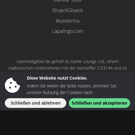
DrueckGlueck
Wunderino
Lapalingo.com
casinoratgeber.de gehört zu Game Lounge Ltd., einem
maltesischen Unternehmen mit der Kennziffer: C53144 und ist
komplett unabhängig von jeglicher Online Spielothek. Bitte
Diese Website nutzt Cookies.
beachten Sie, dass Dritte sich das Recht vorbehalten,
Indem Sie weiter die Seite nutzen, stimmen Sie
Bonusse/Promotionen kurzfristig zu ändern oder zu entfernen.
unserer Nutzung der Cookies nach
casinoratgeber.de kann daher nicht für jegliche
Falschinformationen verantwortlich gemacht werden. Lesen Sie
Schließen und ablehnen
Schließen und akzeptieren
sich stets die allgemeinen Geschäftsbedingungen und die
Bonusbedingungen in jeder Online Spielothek durch, bevor Sie
anfangen zu spielen. Wir verlinken nur zu GLL lizenzierten
Spielotheken.