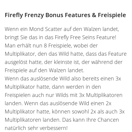
Firefly Frenzy Bonus Features & Freispiele
Wenn ein Mond Scatter auf den Walzen landet,
bringt Sie das in das Firefly Free Seins Feature!
Man erhält nun 8 Freispiele, wobei der
Multiplikator, den das Wild hatte, dass das Feature
ausgelöst hatte, der kleinste ist, der während der
Freispiele auf den Walzen landet.
Wenn das auslösende Wild also bereits einen 3x
Multiplikator hatte, dann werden in den
Freispielen auch nur Wilds mit 3x Multiplikatoren
landen. Wenn das auslösende Wild einen 2x
Multiplikator hatte, können sowohl 2x als auch 3x
Multiplikatoren landen. Das kann Ihre Chancen
natürlich sehr verbessern!