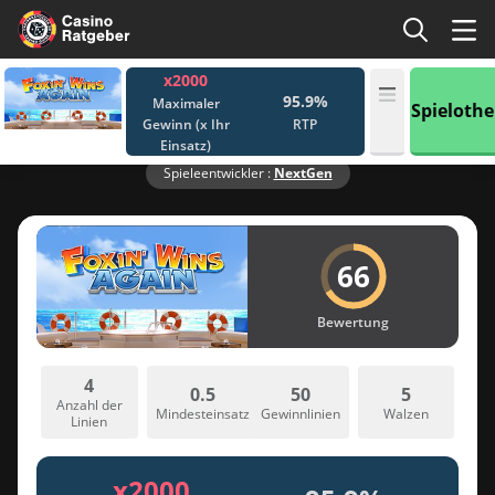
x2000
zurück
Online Slots
95.9%
Maximaler
Spieloth
Foxin Wins Again
Gewinn (x Ihr
RTP
Einsatz)
Spieleentwickler :
NextGen
66
Bewertung
4
0.5
50
5
Anzahl der
Mindesteinsatz
Gewinnlinien
Walzen
Linien
x2000