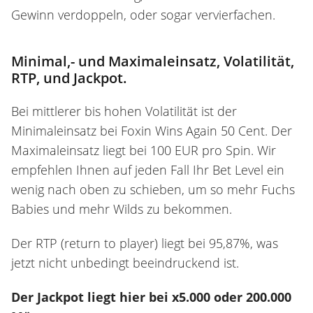
Gewinn verdoppeln, oder sogar vervierfachen.
Minimal,- und Maximaleinsatz, Volatilität,
RTP, und Jackpot.
Bei mittlerer bis hohen Volatilität ist der
Minimaleinsatz bei Foxin Wins Again 50 Cent. Der
Maximaleinsatz liegt bei 100 EUR pro Spin. Wir
empfehlen Ihnen auf jeden Fall Ihr Bet Level ein
wenig nach oben zu schieben, um so mehr Fuchs
Babies und mehr Wilds zu bekommen.
Der RTP (return to player) liegt bei 95,87%, was
jetzt nicht unbedingt beeindruckend ist.
Der Jackpot liegt hier bei x5.000 oder 200.000