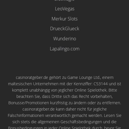
LeoVegas
Merkur Slots
DrueckGlueck
Wunderino
Lapalingo.com
casinoratgeber.de gehört zu Game Lounge Ltd., einem
maltesischen Unternehmen mit der Kennziffer: C53144 und ist
komplett unabhängig von jeglicher Online Spielothek. Bitte
beachten Sie, dass Dritte sich das Recht vorbehalten,
Bonusse/Promotionen kurzfristig zu ändern oder zu entfernen.
casinoratgeber.de kann daher nicht für jegliche
Falschinformationen verantwortlich gemacht werden. Lesen Sie
sich stets die allgemeinen Geschäftsbedingungen und die
Bonusbedingungen in jeder Online Spielothek durch, bevor Sie