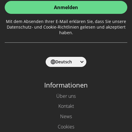
Anmelden
Mit dem Absenden Ihrer E-Mail erklären Sie, dass Sie unsere
Datenschutz- und Cookie-Richtlinien gelesen und akzeptiert
haben.
Deutsch
Informationen
Über uns
Kontakt
News
Cookies