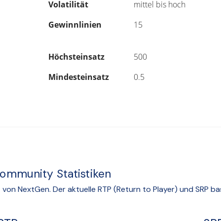
Volatilität
mittel bis hoch
Gewinnlinien
15
Höchsteinsatz
500
Mindesteinsatz
0.5
ommunity Statistiken
ot von NextGen. Der aktuelle RTP (Return to Player) und SRP b