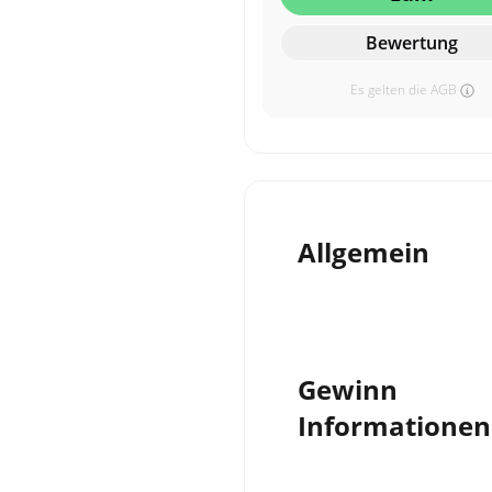
Bewertung
Es gelten die AGB
Allgemein
Gewinn
Informationen