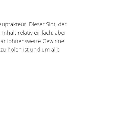
uptakteur. Dieser Slot, der
nhalt relativ einfach, aber
n paar lohnenswerte Gewinne
zu holen ist und um alle