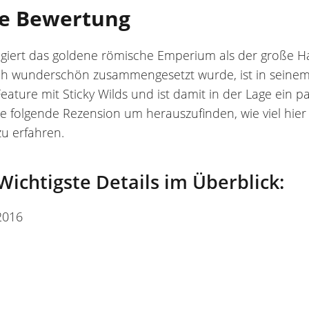
re Bewertung
agiert das goldene römische Emperium als der große Ha
ch wunderschön zusammengesetzt wurde, ist in seinem I
l Feature mit Sticky Wilds und ist damit in der Lage ei
e folgende Rezension um herauszufinden, wie viel hier 
zu erfahren.
ichtigste Details im Überblick:
2016