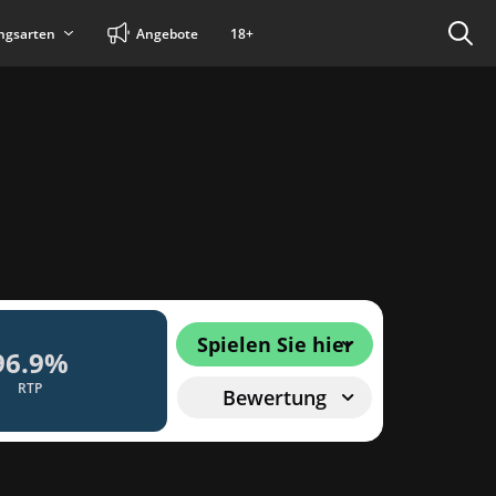
ngsarten
Angebote
18+
Spielen Sie hier
96.9%
RTP
Bewertung