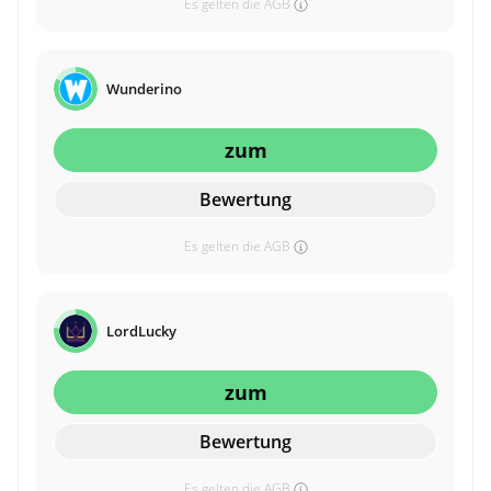
Es gelten die AGB
Wunderino
zum
Bewertung
Es gelten die AGB
LordLucky
zum
Bewertung
Es gelten die AGB