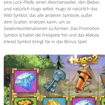
eine Lock-Pfeife, einen Weichensteller, den Bieber,
und natürlich Hugo selbst. Hugo ist natürlich das
Wild Symbol, das alle anderen Symbole, außer
dem Scatter, ersetzen kann, um so
Gewinnkombinationen zu formen. Das Promotion
Symbol schaltet die Freispiele frei und das Afakyla
(Hexe) Symbol bringt Sie in das Bonus Spiel.