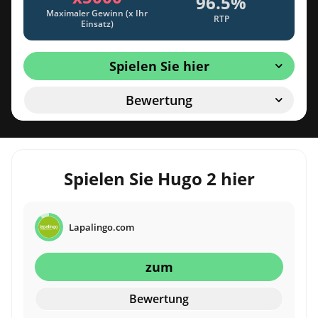
96.5%
Maximaler Gewinn (x Ihr
RTP
Einsatz)
Spielen Sie hier
Bewertung
Spielen Sie Hugo 2 hier
Lapalingo.com
zum
Bewertung