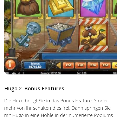
Hugo 2 Bonus Features
Die Hexe bringt Sie in das Bonus Feature. 3 oder
mehr von ihr schalten dies frei. Dann springen Sie
mit Hugo in eine Höhle in der numerierte Podiums