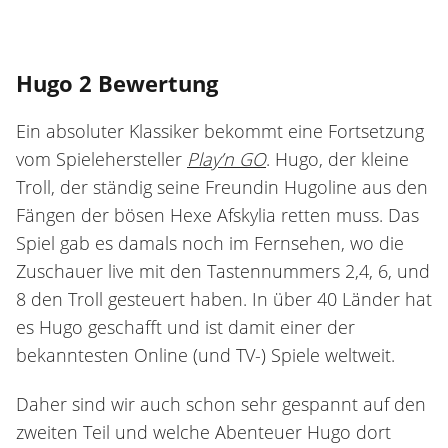
Hugo 2 Bewertung
Ein absoluter Klassiker bekommt eine Fortsetzung
vom Spielehersteller
Play’n GO
. Hugo, der kleine
Troll, der ständig seine Freundin Hugoline aus den
Fängen der bösen Hexe Afskylia retten muss. Das
Spiel gab es damals noch im Fernsehen, wo die
Zuschauer live mit den Tastennummers 2,4, 6, und
8 den Troll gesteuert haben. In über 40 Länder hat
es Hugo geschafft und ist damit einer der
bekanntesten Online (und TV-) Spiele weltweit.
Daher sind wir auch schon sehr gespannt auf den
zweiten Teil und welche Abenteuer Hugo dort