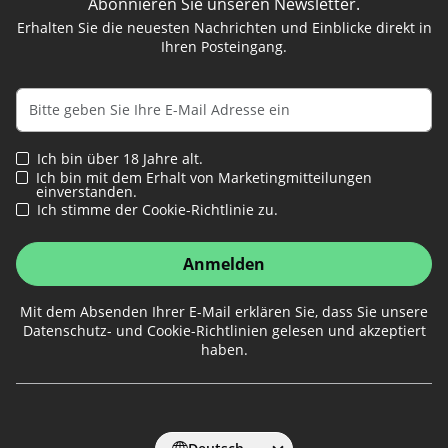
Abonnieren Sie unseren Newsletter.
Erhalten Sie die neuesten Nachrichten und Einblicke direkt in
Ihren Posteingang.
Ich bin über 18 Jahre alt.
Ich bin mit dem Erhalt von Marketingmitteilungen
einverstanden.
Ich stimme der Cookie-Richtlinie zu.
Anmelden
Mit dem Absenden Ihrer E-Mail erklären Sie, dass Sie unsere
Datenschutz- und Cookie-Richtlinien gelesen und akzeptiert
haben.