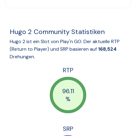
Hugo 2 Community Statistiken
Hugo 2 ist ein Slot von Play'n GO. Der aktuelle RTP
(Return to Player) und SRP basieren auf
168,524
Drehungen.
RTP
96.11
%
SRP