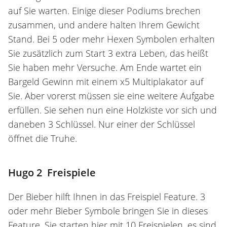
auf Sie warten. Einige dieser Podiums brechen
zusammen, und andere halten Ihrem Gewicht
Stand. Bei 5 oder mehr Hexen Symbolen erhalten
Sie zusätzlich zum Start 3 extra Leben, das heißt
Sie haben mehr Versuche. Am Ende wartet ein
Bargeld Gewinn mit einem x5 Multiplakator auf
Sie. Aber vorerst müssen sie eine weitere Aufgabe
erfüllen. Sie sehen nun eine Holzkiste vor sich und
daneben 3 Schlüssel. Nur einer der Schlüssel
öffnet die Truhe.
Hugo 2 Freispiele
Der Bieber hilft Ihnen in das Freispiel Feature. 3
oder mehr Bieber Symbole bringen Sie in dieses
Feature. Sie starten hier mit 10 Freispielen, es sind