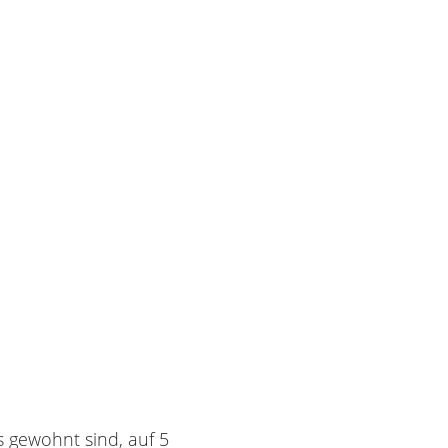
s gewohnt sind, auf 5