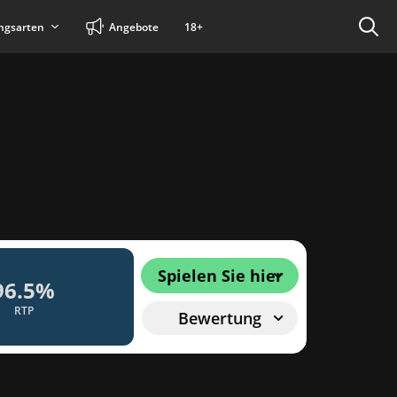
ngsarten
Angebote
18+
Spielen Sie hier
96.5%
RTP
Bewertung