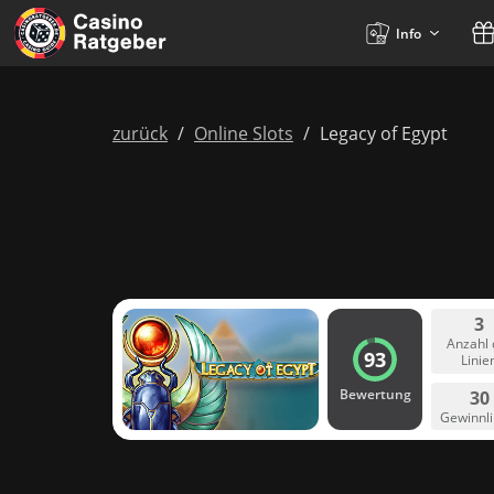
Info
zurück
Online Slots
Legacy of Egypt
3
Anzahl 
93
Linie
Bewertung
30
Gewinnli