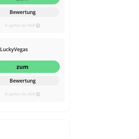
Bewertung
Es gelten die AGB
LuckyVegas
zum
Bewertung
Es gelten die AGB