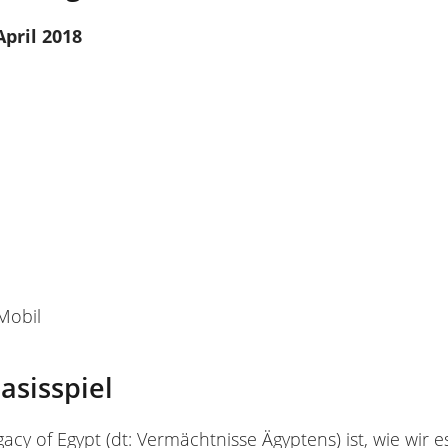
pril 2018
 Mobil
asisspiel
acy of Egypt (dt: Vermächtnisse Ägyptens) ist, wie wir e