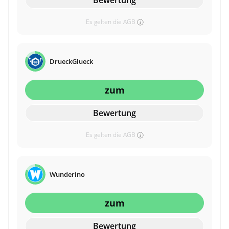
Bewertung
Es gelten die AGB
DrueckGlueck
zum
Bewertung
Es gelten die AGB
Wunderino
zum
Bewertung