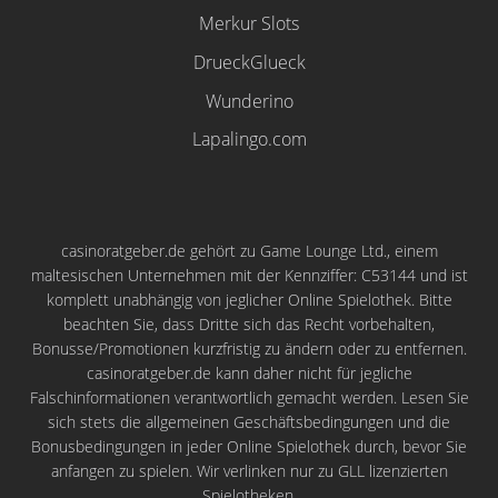
Merkur Slots
DrueckGlueck
Wunderino
Lapalingo.com
casinoratgeber.de gehört zu Game Lounge Ltd., einem
maltesischen Unternehmen mit der Kennziffer: C53144 und ist
komplett unabhängig von jeglicher Online Spielothek. Bitte
beachten Sie, dass Dritte sich das Recht vorbehalten,
Bonusse/Promotionen kurzfristig zu ändern oder zu entfernen.
casinoratgeber.de kann daher nicht für jegliche
Falschinformationen verantwortlich gemacht werden. Lesen Sie
sich stets die allgemeinen Geschäftsbedingungen und die
Bonusbedingungen in jeder Online Spielothek durch, bevor Sie
anfangen zu spielen. Wir verlinken nur zu GLL lizenzierten
Spielotheken.