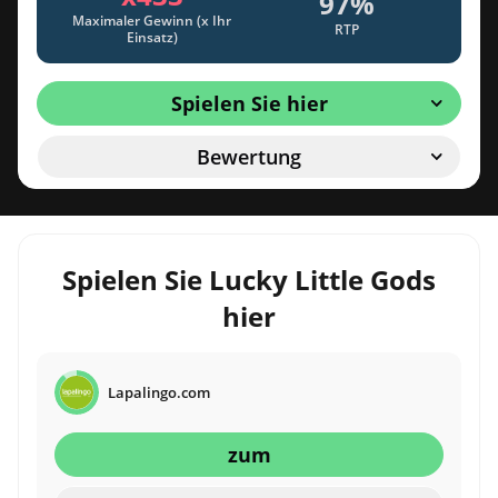
97%
Maximaler Gewinn (x Ihr
RTP
Einsatz)
Spielen Sie hier
Bewertung
Spielen Sie Lucky Little Gods
hier
Lapalingo.com
zum