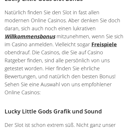
Natürlich finden Sie den Slot in fast allen
modernen Online Casinos. Aber denken Sie doch
daran, sich auch noch einen lukrativen
Willkommensbonus
mitzunehmen, wenn Sie sich
im Casino anmelden. Vielleicht sogar
Freispiele
obendrauf. Die Casinos, die Sie auf Casino
Ratgeber finden, sind alle persönlich von uns
getestet worden. Hier finden Sie ehrliche
Bewertungen, und natürlich den besten Bonus!
Sehen Sie eine Auswahl von uns empfohlener
Online Casinos:
Lucky Little Gods Grafik und Sound
Der Slot ist schon extrem süß. Nicht ganz unser