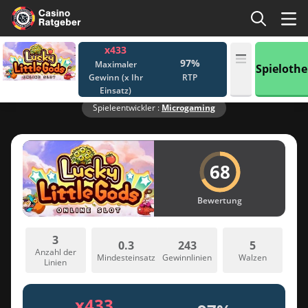
x433
zurück
Online Slots
97%
Maximaler
Spieloth
Lucky Little Gods
Gewinn (x Ihr
RTP
Einsatz)
Spieleentwickler :
Microgaming
68
Bewertung
3
0.3
243
5
Anzahl der
Mindesteinsatz
Gewinnlinien
Walzen
Linien
x433