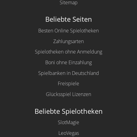
Sitemap
Beliebte Seiten
Besten Online Spielotheken
Zahlungsarten
Spielotheken ohne Anmeldung
Boni ohne Einzahlung
Spielbanken in Deutschland
Freispiele
Glücksspiel Lizenzen
Beliebte Spielotheken
SlotMagie
LeoVegas