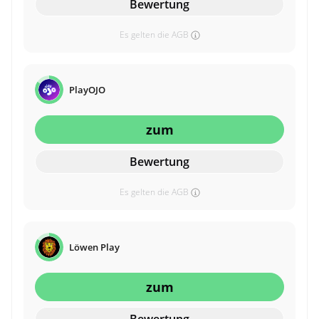
Bewertung
Es gelten die AGB
PlayOJO
zum
Bewertung
Es gelten die AGB
Löwen Play
zum