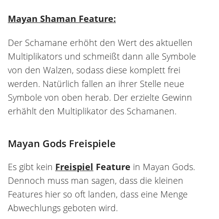
Mayan Shaman Feature:
Der Schamane erhöht den Wert des aktuellen
Multiplikators und schmeißt dann alle Symbole
von den Walzen, sodass diese komplett frei
werden. Natürlich fallen an ihrer Stelle neue
Symbole von oben herab. Der erzielte Gewinn
erhählt den Multiplikator des Schamanen.
Mayan Gods Freispiele
Es gibt kein
Freispiel
Feature
in Mayan Gods.
Dennoch muss man sagen, dass die kleinen
Features hier so oft landen, dass eine Menge
Abwechlungs geboten wird.