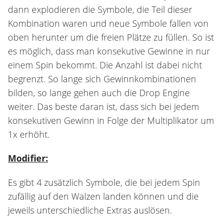
dann explodieren die Symbole, die Teil dieser
Kombination waren und neue Symbole fallen von
oben herunter um die freien Plätze zu füllen. So ist
es möglich, dass man konsekutive Gewinne in nur
einem Spin bekommt. Die Anzahl ist dabei nicht
begrenzt. So lange sich Gewinnkombinationen
bilden, so lange gehen auch die Drop Engine
weiter. Das beste daran ist, dass sich bei jedem
konsekutiven Gewinn in Folge der Multiplikator um
1x erhöht.
Modifier:
Es gibt 4 zusätzlich Symbole, die bei jedem Spin
zufällig auf den Walzen landen können und die
jeweils unterschiedliche Extras auslösen.