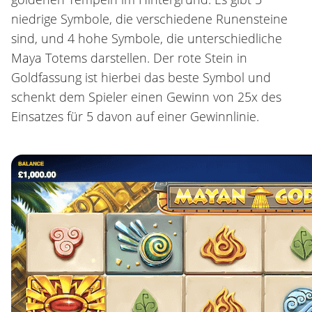
niedrige Symbole, die verschiedene Runensteine
sind, und 4 hohe Symbole, die unterschiedliche
Maya Totems darstellen. Der rote Stein in
Goldfassung ist hierbei das beste Symbol und
schenkt dem Spieler einen Gewinn von 25x des
Einsatzes für 5 davon auf einer Gewinnlinie.