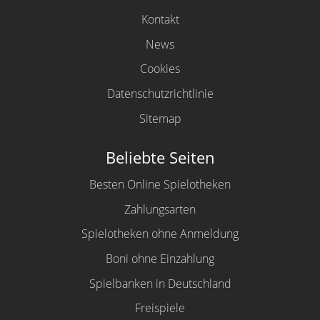
Kontakt
News
Cookies
Datenschutzrichtlinie
Sitemap
Beliebte Seiten
Besten Online Spielotheken
Zahlungsarten
Spielotheken ohne Anmeldung
Boni ohne Einzahlung
Spielbanken in Deutschland
Freispiele