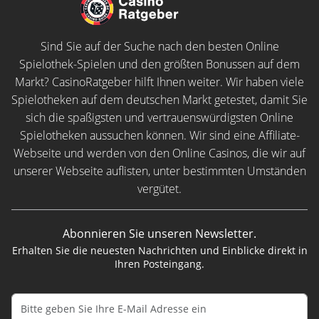
Sind Sie auf der Suche nach den besten Online
Spielothek-Spielen und den größten Bonussen auf dem
Markt? CasinoRatgeber hilft Ihnen weiter. Wir haben viele
Spielotheken auf dem deutschen Markt getestet, damit Sie
sich die spaßigsten und vertrauenswürdigsten Online
Spielotheken aussuchen können. Wir sind eine Affiliate-
Webseite und werden von den Online Casinos, die wir auf
unserer Webseite auflisten, unter bestimmten Umständen
vergütet.
Abonnieren Sie unseren Newsletter.
Erhalten Sie die neuesten Nachrichten und Einblicke direkt in
Ihren Posteingang.