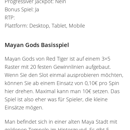
Progressiver Jackpot: Nein
Bonus Spiel: Ja
RTP:
Plattform: Desktop, Tablet, Mobile
Mayan Gods Basisspiel
Mayan Gods von Red Tiger ist auf einem 3×5
Raster mit 20 festen Gewinnlinien aufgebaut.
Wenn Sie den Slot einmal ausprobieren möchten,
können Sie ab einem Einsatz von 0,10€ pro Spin
hier drehen. Maximal kann man 10€ setzen. Das
Spiel ist also eher was für Spieler, die kleine
Einsätze mögen.
Man befindet sich in einer alten Maya Stadt mit
goldenen Tempeln im Hintergrund. Es gibt 5