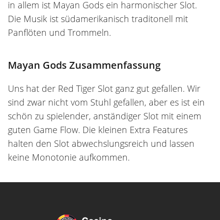
in allem ist Mayan Gods ein harmonischer Slot.
Die Musik ist südamerikanisch traditonell mit
Panflöten und Trommeln.
Mayan Gods Zusammenfassung
Uns hat der Red Tiger Slot ganz gut gefallen. Wir
sind zwar nicht vom Stuhl gefallen, aber es ist ein
schön zu spielender, anständiger Slot mit einem
guten Game Flow. Die kleinen Extra Features
halten den Slot abwechslungsreich und lassen
keine Monotonie aufkommen.