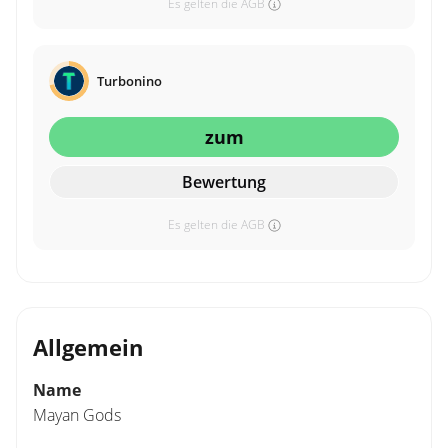
Es gelten die AGB
Turbonino
zum
Bewertung
Es gelten die AGB
Allgemein
Name
Mayan Gods