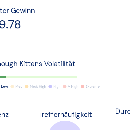
ter Gewinn
9.78
ough Kittens Volatilität
Low
Med
Med/High
High
V High
Extreme
Durc
enz
Trefferhäufigkeit