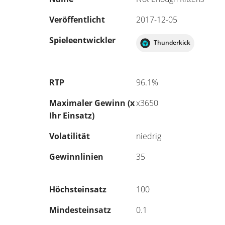
Veröffentlicht
2017-12-05
Spieleentwickler
Thunderkick
RTP
96.1%
Maximaler Gewinn (x
x3650
Ihr Einsatz)
Volatilität
niedrig
Gewinnlinien
35
Höchsteinsatz
100
Mindesteinsatz
0.1