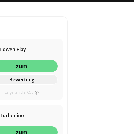
Löwen Play
zum
Bewertung
Es gelten die AGB
Turbonino
zum