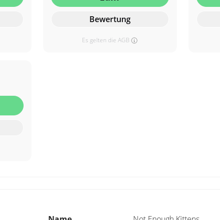
Bewertung
Es gelten die AGB
Name
Not Enough Kittens