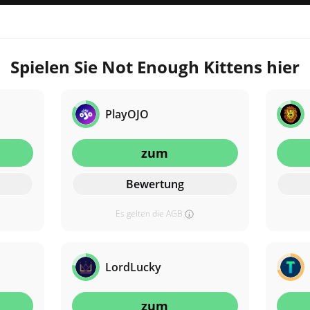
Spielen Sie Not Enough Kittens hier
PlayOJO
zum
Bewertung
Es gelten die AGB
LordLucky
zum