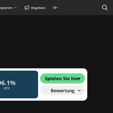
ngsarten
Angebote
18+
Spielen Sie hier
96.1%
RTP
Bewertung