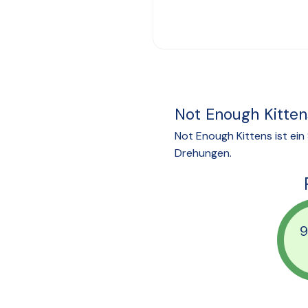
Not Enough Kitten
Not Enough Kittens ist ein
Drehungen.
9