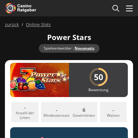
zurück
Online Slots
Power Stars
Spieleentwickler :
Novomatic
50
Bewertung
-
-
6
-
Anzahl der
Mindesteinsatz
Gewinnlinien
Walzen
Linien
-