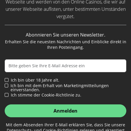
Webseite und werden von den Online Casinos, die wir auf
unserer Webseite auflisten, unter bestimmten Umständen
vergütet.
Abonnieren Sie unseren Newsletter.
Erhalten Sie die neuesten Nachrichten und Einblicke direkt in
Ihren Posteingang.
Ich bin über 18 Jahre alt.
Ich bin mit dem Erhalt von Marketingmitteilungen
einverstanden.
Ich stimme der Cookie-Richtlinie zu.
Anmelden
Mit dem Absenden Ihrer E-Mail erklären Sie, dass Sie unsere
Datenschutz- und Cookie-Richtlinien gelesen und akzeptiert