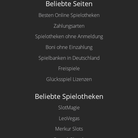
Beliebte Seiten
Besten Online Spielotheken
Zahlungsarten
Spielotheken ohne Anmeldung
Boni ohne Einzahlung
Spielbanken in Deutschland
Freispiele
Glücksspiel Lizenzen
Beliebte Spielotheken
SlotMagie
LeoVegas
Merkur Slots