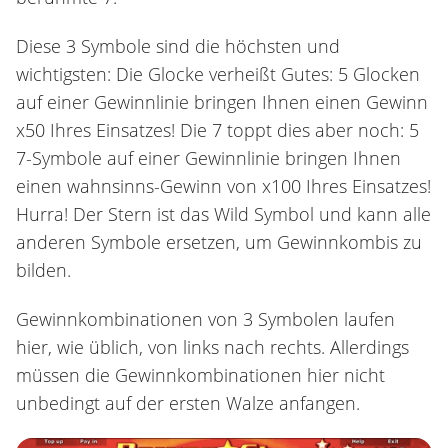
Diese 3 Symbole sind die höchsten und
wichtigsten: Die Glocke verheißt Gutes: 5 Glocken
auf einer Gewinnlinie bringen Ihnen einen Gewinn
x50 Ihres Einsatzes! Die 7 toppt dies aber noch: 5
7-Symbole auf einer Gewinnlinie bringen Ihnen
einen wahnsinns-Gewinn von x100 Ihres Einsatzes!
Hurra! Der Stern ist das Wild Symbol und kann alle
anderen Symbole ersetzen, um Gewinnkombis zu
bilden.
Gewinnkombinationen von 3 Symbolen laufen
hier, wie üblich, von links nach rechts. Allerdings
müssen die Gewinnkombinationen hier nicht
unbedingt auf der ersten Walze anfangen.