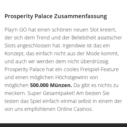
Prosperity Palace Zusammenfassung
Play’n GO hat einen schönen neuen Slot kreiert,
der sich dem Trend und der Beliebtheit asiatischer
Slots angeschlossen hat. Irgendwie ist das ein
Konzept, das einfach nicht aus der Mode kommt,
und auch wir werden dem nicht überdrüssig.
Prosperity Palace hat ein cooles Freispiel-Feature
und einen möglichen Höchstgewinn von
möglichen
500.000 Münzen.
Da gibt es nichts zu
meckern. Super Gesamtpaket! Am besten Sie
testen das Spiel einfach einmal selbst in einem der
von uns empfohlenen Online Casinos.