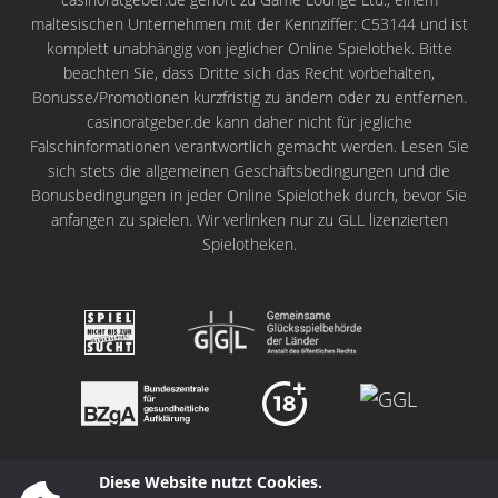
maltesischen Unternehmen mit der Kennziffer: C53144 und ist
komplett unabhängig von jeglicher Online Spielothek. Bitte
beachten Sie, dass Dritte sich das Recht vorbehalten,
Bonusse/Promotionen kurzfristig zu ändern oder zu entfernen.
casinoratgeber.de kann daher nicht für jegliche
Falschinformationen verantwortlich gemacht werden. Lesen Sie
sich stets die allgemeinen Geschäftsbedingungen und die
Bonusbedingungen in jeder Online Spielothek durch, bevor Sie
anfangen zu spielen. Wir verlinken nur zu GLL lizenzierten
Spielotheken.
Diese Website nutzt Cookies.
© 2026 casinoratgeber.de