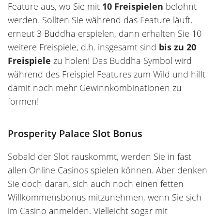
Feature aus, wo Sie mit
10 Freispielen
belohnt
werden. Sollten Sie während das Feature läuft,
erneut 3 Buddha erspielen, dann erhalten Sie 10
weitere Freispiele, d.h. insgesamt sind
bis zu 20
Freispiele
zu holen! Das Buddha Symbol wird
während des Freispiel Features zum Wild und hilft
damit noch mehr Gewinnkombinationen zu
formen!
Prosperity Palace Slot Bonus
Sobald der Slot rauskommt, werden Sie in fast
allen Online Casinos spielen können. Aber denken
Sie doch daran, sich auch noch einen fetten
Willkommensbonus mitzunehmen, wenn Sie sich
im Casino anmelden. Vielleicht sogar mit