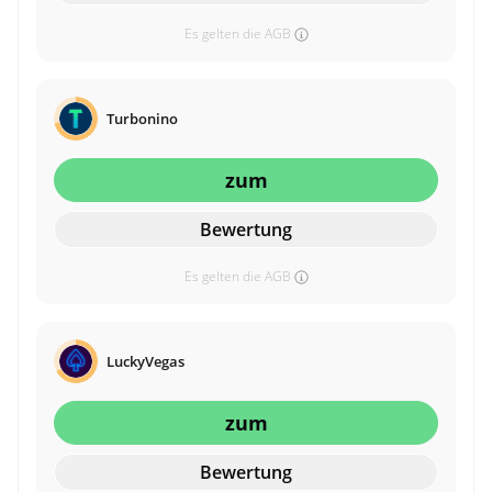
Es gelten die AGB
Turbonino
zum
Bewertung
Es gelten die AGB
LuckyVegas
zum
Bewertung