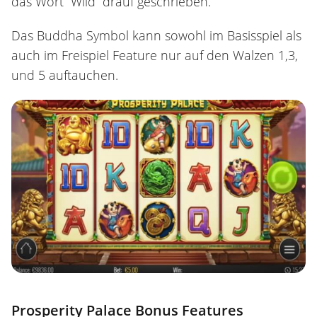
das Wort “Wild” drauf geschrieben.
Das Buddha Symbol kann sowohl im Basisspiel als
auch im Freispiel Feature nur auf den Walzen 1,3,
und 5 auftauchen.
Prosperity Palace Bonus Features