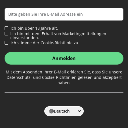
Ich bin über 18 Jahre alt.
Ich bin mit dem Erhalt von Marketingmitteilungen
einverstanden.
Ich stimme der Cookie-Richtlinie zu.
Anmelden
Mit dem Absenden Ihrer E-Mail erklären Sie, dass Sie unsere
Datenschutz- und Cookie-Richtlinien gelesen und akzeptiert
haben.
Deutsch