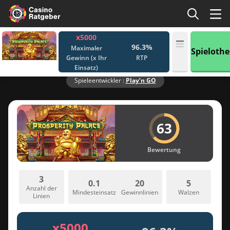
x5000
zurück
Online Slots
96.3%
Maximaler
Spieloth
Prosperity Palace
Gewinn (x Ihr
RTP
Einsatz)
Spieleentwickler :
Play’n GO
63
Bewertung
3
0.1
20
5
Anzahl der
Mindesteinsatz
Gewinnlinien
Walzen
Linien
x5000