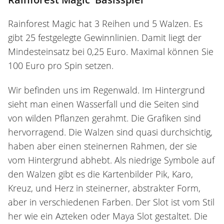
Rainforest Magic hat 3 Reihen und 5 Walzen. Es
gibt 25 festgelegte Gewinnlinien. Damit liegt der
Mindesteinsatz bei 0,25 Euro. Maximal können Sie
100 Euro pro Spin setzen.
Wir befinden uns im Regenwald. Im Hintergrund
sieht man einen Wasserfall und die Seiten sind
von wilden Pflanzen gerahmt. Die Grafiken sind
hervorragend. Die Walzen sind quasi durchsichtig,
haben aber einen steinernen Rahmen, der sie
vom Hintergrund abhebt. Als niedrige Symbole auf
den Walzen gibt es die Kartenbilder Pik, Karo,
Kreuz, und Herz in steinerner, abstrakter Form,
aber in verschiedenen Farben. Der Slot ist vom Stil
her wie ein Azteken oder Maya Slot gestaltet. Die