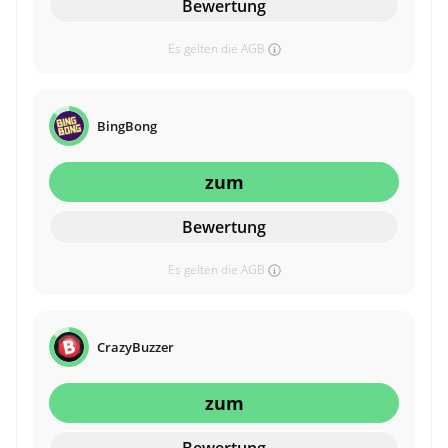
Bewertung
Es gelten die AGB
BingBong
zum
Bewertung
Es gelten die AGB
CrazyBuzzer
zum