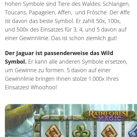
hohen Symbole sind Tiere des Waldes: Schlangen,
Toucans, Papageien, Affen, und Frösche. Der Affe
ist davon das beste Symbol. Er zahlt 50x, 100x,
und 500x des Einsatzes für 3, 4, und 5 davon auf
einer Gewinnlinie. Das ist schon ziemlich gut!
Der Jaguar ist passenderweise das Wild
Symbol.
Er kann alle anderen Symbole ersetzen,
um Gewinne zu formen. 5 davon auf einer
Gewinnlinie bringen Ihnen stolze 1.000x Ihres
Einsatzes! Whoohoo!