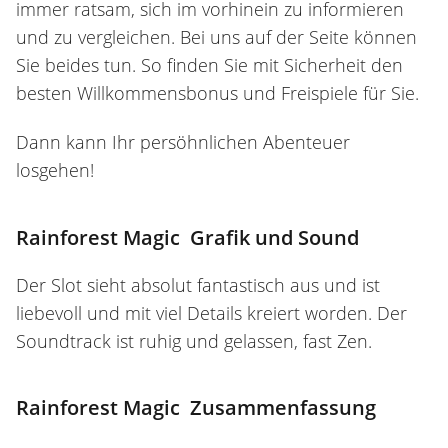
immer ratsam, sich im vorhinein zu informieren
und zu vergleichen. Bei uns auf der Seite können
Sie beides tun. So finden Sie mit Sicherheit den
besten Willkommensbonus und Freispiele für Sie.
Dann kann Ihr persöhnlichen Abenteuer
losgehen!
Rainforest Magic Grafik und Sound
Der Slot sieht absolut fantastisch aus und ist
liebevoll und mit viel Details kreiert worden. Der
Soundtrack ist ruhig und gelassen, fast Zen.
Rainforest Magic Zusammenfassung