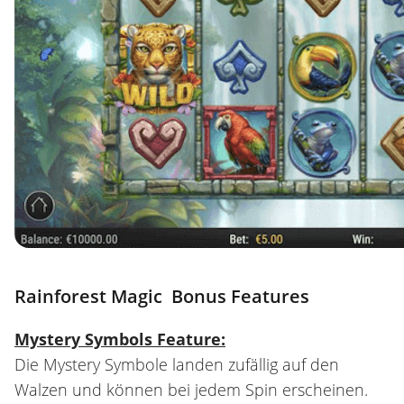
Rainforest Magic Bonus Features
Mystery Symbols Feature:
Die Mystery Symbole landen zufällig auf den
Walzen und können bei jedem Spin erscheinen.