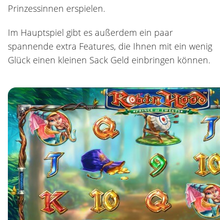
Prinzessinnen erspielen.
Im Hauptspiel gibt es außerdem ein paar
spannende extra Features, die Ihnen mit ein wenig
Glück einen kleinen Sack Geld einbringen können.