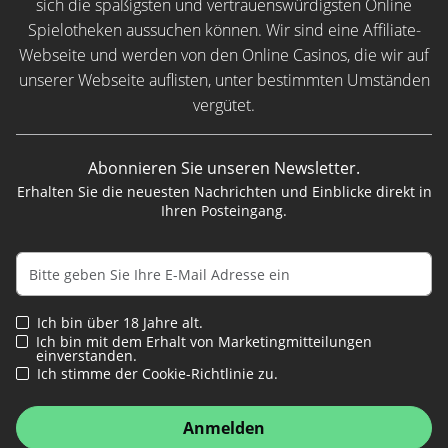
sich die spaßigsten und vertrauenswürdigsten Online
Spielotheken aussuchen können. Wir sind eine Affiliate-
Webseite und werden von den Online Casinos, die wir auf
unserer Webseite auflisten, unter bestimmten Umständen
vergütet.
Abonnieren Sie unseren Newsletter.
Erhalten Sie die neuesten Nachrichten und Einblicke direkt in
Ihren Posteingang.
Ich bin über 18 Jahre alt.
Ich bin mit dem Erhalt von Marketingmitteilungen
einverstanden.
Ich stimme der Cookie-Richtlinie zu.
Anmelden