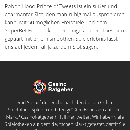
Robon Hood Prince of Tweets ist ein süßer und
charmanter Slot, den man ruhig mal ausprobieren
kann. Mit 50 möglichen Freispiele und dem
SuperBet Feature kann er einiges bieten. Dies nun
gepaart mit einem smoothen Spielerlebnis lässt
uns auf jeden Fall ja zu dem Slot sagen.
Sind Sie auf der Suche nach den besten Online
Spielothek-Spielen und den größten Bonussen auf dem
Markt? CasinoRatgeber hilft Ihnen weiter. Wir haben viele
Spielotheken auf dem deutschen Markt getestet, damit Sie