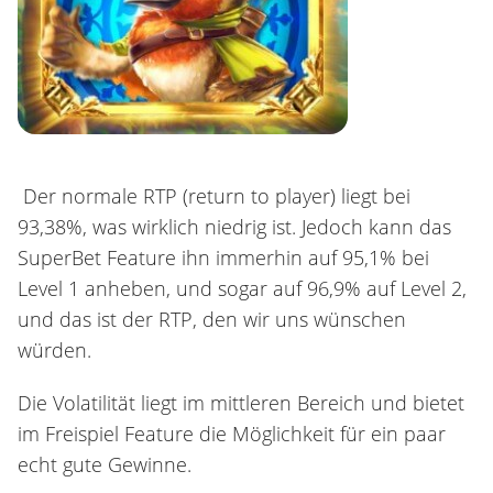
Der normale RTP (return to player) liegt bei
93,38%, was wirklich niedrig ist. Jedoch kann das
SuperBet Feature ihn immerhin auf 95,1% bei
Level 1 anheben, und sogar auf 96,9% auf Level 2,
und das ist der RTP, den wir uns wünschen
würden.
Die Volatilität liegt im mittleren Bereich und bietet
im Freispiel Feature die Möglichkeit für ein paar
echt gute Gewinne.