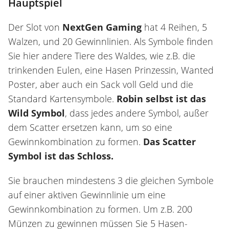
Hauptspiel
Der Slot von
NextGen Gaming
hat 4 Reihen, 5
Walzen, und 20 Gewinnlinien. Als Symbole finden
Sie hier andere Tiere des Waldes, wie z.B. die
trinkenden Eulen, eine Hasen Prinzessin, Wanted
Poster, aber auch ein Sack voll Geld und die
Standard Kartensymbole.
Robin selbst ist das
Wild Symbol
, dass jedes andere Symbol, außer
dem Scatter ersetzen kann, um so eine
Gewinnkombination zu formen.
Das Scatter
Symbol ist das Schloss.
Sie brauchen mindestens 3 die gleichen Symbole
auf einer aktiven Gewinnlinie um eine
Gewinnkombination zu formen. Um z.B. 200
Münzen zu gewinnen müssen Sie 5 Hasen-