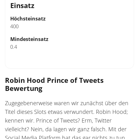
Einsatz
Höchsteinsatz
400
Mindesteinsatz
0.4
Robin Hood Prince of Tweets
Bewertung
Zugegebenerweise waren wir zunächst über den
Titel dieses Slots etwas verwundert. Robin Hood;
kennen wir. Prince of Tweets? Erm, Twitter
vielleicht? Nein, da lagen wir ganz falsch. Mit der
Social Media Platform hat das gar nichts zu tun.