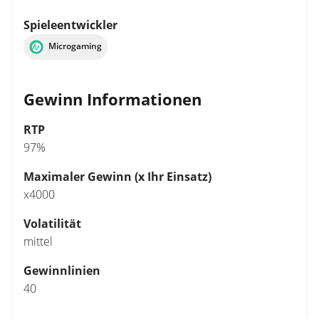
Spieleentwickler
Microgaming
Gewinn Informationen
RTP
97%
Maximaler Gewinn (x Ihr Einsatz)
x4000
Volatilität
mittel
Gewinnlinien
40