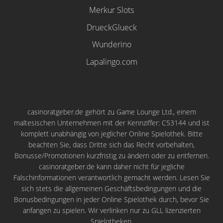
Merkur Slots
DrueckGlueck
Wunderino
Lapalingo.com
casinoratgeber.de gehört zu Game Lounge Ltd., einem
maltesischen Unternehmen mit der Kennziffer: C53144 und ist
komplett unabhängig von jeglicher Online Spielothek. Bitte
beachten Sie, dass Dritte sich das Recht vorbehalten,
Bonusse/Promotionen kurzfristig zu ändern oder zu entfernen.
casinoratgeber.de kann daher nicht für jegliche
Falschinformationen verantwortlich gemacht werden. Lesen Sie
sich stets die allgemeinen Geschäftsbedingungen und die
Bonusbedingungen in jeder Online Spielothek durch, bevor Sie
anfangen zu spielen. Wir verlinken nur zu GLL lizenzierten
Spielotheken.