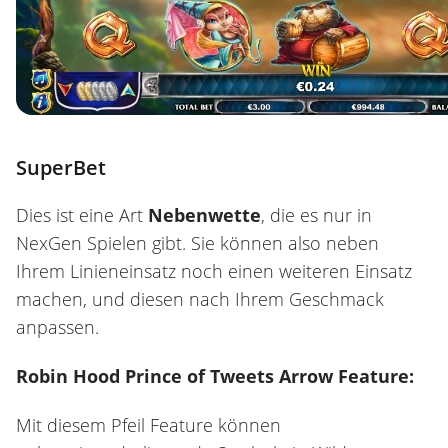
SuperBet
Dies ist eine Art
Nebenwette
, die es nur in
NexGen Spielen gibt. Sie können also neben
Ihrem Linieneinsatz noch einen weiteren Einsatz
machen, und diesen nach Ihrem Geschmack
anpassen.
Robin Hood Prince of Tweets Arrow Feature:
Mit diesem Pfeil Feature können