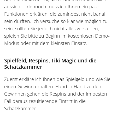
aussieht – dennoch muss ich Ihnen ein paar
Funktionen erklären, die zumindest nicht banal
sein dürften. Ich versuche so klar wie möglich zu
sein; sollten Sie jedoch nicht alles verstehen,
spielen Sie bitte zu Beginn im kostenlosen Demo-
Modus oder mit dem kleinsten Einsatz.
Spielfeld, Respins, Tiki Magic und die
Schatzkammer
Zuerst erkläre ich Ihnen das Spielgeld und wie Sie
einen Gewinn erhalten. Hand in Hand zu den
Gewinnen gehen die Respins und der im besten
Fall daraus resultierende Eintritt in die
Schatzkammer.