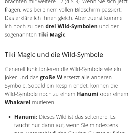
brachten mir weitere 12 (4 × 3). Wenn Sie sich jetzt
fragen, was bei einem vollen Bildschirm passiert:
Das erkläre ich Ihnen gleich. Aber zuerst komme
ich noch zu den
drei Wild-Symbolen
und der
sogenannten
Tiki Magic
.
Tiki Magic und die Wild-Symbole
Generell funktionieren die Wild-Symbole wie ein
Joker und das
große W
ersetzt alle anderen
Symbole. Sobald ein Respin endet, können die
Wild-Symbole noch zu einem
Hanumi
oder einem
Whakarei
mutieren.
Hanumi:
Dieses Wild ist das seltenere. Es
taucht nur dann auf, wenn Sie mindestens