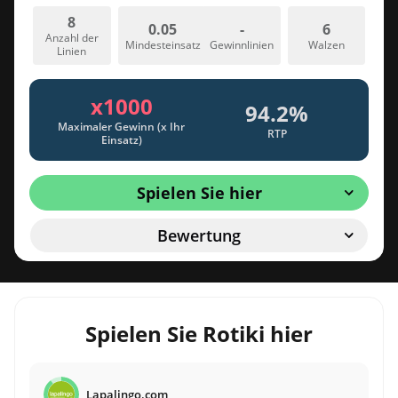
8
0.05
-
6
Anzahl der
Mindesteinsatz
Gewinnlinien
Walzen
Linien
x1000
94.2%
Maximaler Gewinn (x Ihr
RTP
Einsatz)
Spielen Sie hier
Bewertung
Spielen Sie Rotiki hier
Lapalingo.com