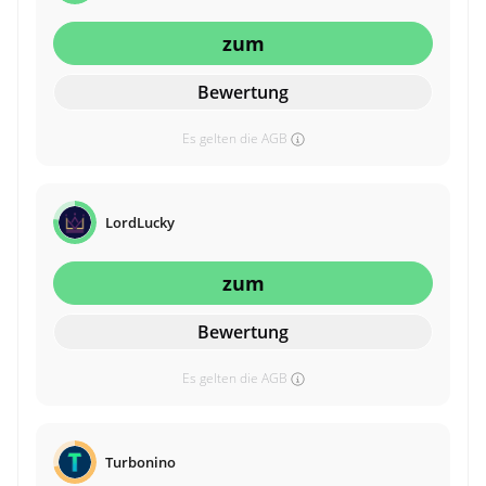
zum
Bewertung
Es gelten die AGB
LordLucky
zum
Bewertung
Es gelten die AGB
Turbonino