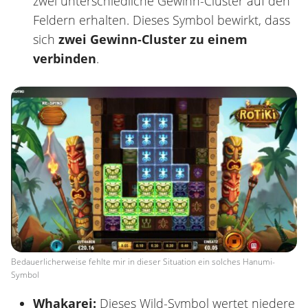
zwei unterschiedliche Gewinn-Cluster auf den
Feldern erhalten. Dieses Symbol bewirkt, dass
sich
zwei Gewinn-Cluster zu einem
verbinden
.
Bedauerlicherweise fehlte mir in dieser Situation ein solches Hanumi-
Symbol
Whakarei:
Dieses Wild-Symbol wertet niedere