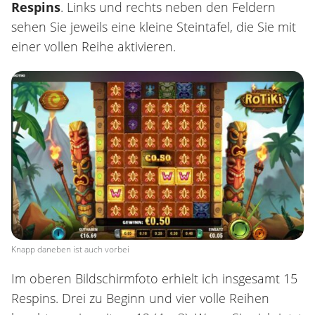
Respins
. Links und rechts neben den Feldern
sehen Sie jeweils eine kleine Steintafel, die Sie mit
einer vollen Reihe aktivieren.
Knapp daneben ist auch vorbei
Im oberen Bildschirmfoto erhielt ich insgesamt 15
Respins. Drei zu Beginn und vier volle Reihen