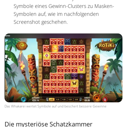
Symbole eines Gewinn-Clusters zu Masken-
Symbolen auf, wie im nachfolgenden
Screenshot geschehen.
Das Whakarei wertet Symbole auf und beschert bessere Gewinne
Die mysteriöse Schatzkammer