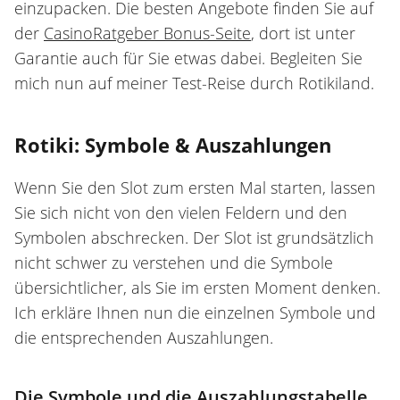
einzupacken. Die besten Angebote finden Sie auf
der
CasinoRatgeber Bonus-Seite
, dort ist unter
Garantie auch für Sie etwas dabei. Begleiten Sie
mich nun auf meiner Test-Reise durch Rotikiland.
Rotiki: Symbole & Auszahlungen
Wenn Sie den Slot zum ersten Mal starten, lassen
Sie sich nicht von den vielen Feldern und den
Symbolen abschrecken. Der Slot ist grundsätzlich
nicht schwer zu verstehen und die Symbole
übersichtlicher, als Sie im ersten Moment denken.
Ich erkläre Ihnen nun die einzelnen Symbole und
die entsprechenden Auszahlungen.
Die Symbole und die Auszahlungstabelle