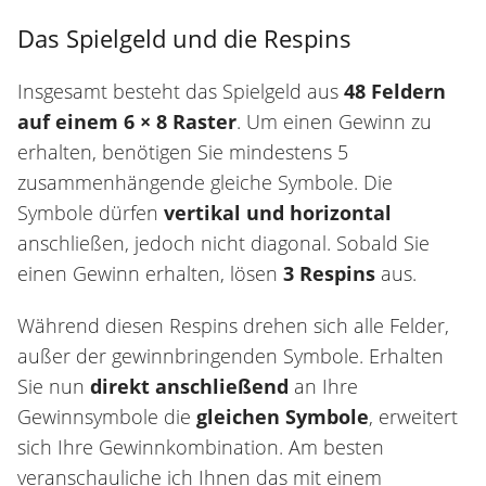
Das Spielgeld und die Respins
Insgesamt besteht das Spielgeld aus
48 Feldern
auf einem 6 × 8 Raster
. Um einen Gewinn zu
erhalten, benötigen Sie mindestens 5
zusammenhängende gleiche Symbole. Die
Symbole dürfen
vertikal und horizontal
anschließen, jedoch nicht diagonal. Sobald Sie
einen Gewinn erhalten, lösen
3 Respins
aus.
Während diesen Respins drehen sich alle Felder,
außer der gewinnbringenden Symbole. Erhalten
Sie nun
direkt anschließend
an Ihre
Gewinnsymbole die
gleichen Symbole
, erweitert
sich Ihre Gewinnkombination. Am besten
veranschauliche ich Ihnen das mit einem