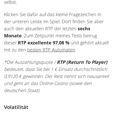
selbst.
Klicken Sie dafür auf das kleine Fragezeichen in
der unteren Leiste im Spiel. Dort finden Sie aber
auch den aktuellen RTP der letzten
sechs
Monate
. Zum Zeitpunkt meines Tests betrug
dieser
RTP exzellente 97,08 %
und gehört aktuell
mit zu den
besten RTP-Automaten
.
*Die Auszahlungsquote /
RTP (Return To Player)
bedeutet, dass Sie bei 1 € Einsatz durchschnittlich
0,9120 € gewinnen. Der Rest nennt sich Hausanteil
und geht an das Online-Casino (sowie den
deutschen Staat).
Volatilität