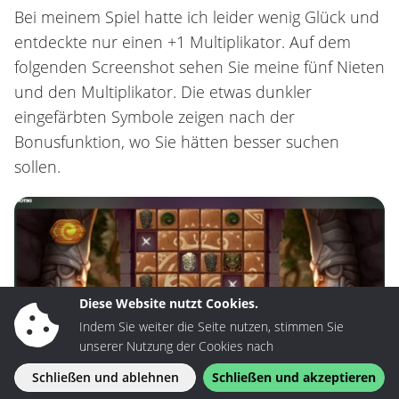
Bei meinem Spiel hatte ich leider wenig Glück und
entdeckte nur einen +1 Multiplikator. Auf dem
folgenden Screenshot sehen Sie meine fünf Nieten
und den Multiplikator. Die etwas dunkler
eingefärbten Symbole zeigen nach der
Bonusfunktion, wo Sie hätten besser suchen
sollen.
Diese Website nutzt Cookies.
Indem Sie weiter die Seite nutzen, stimmen Sie
unserer Nutzung der Cookies nach
Schließen und ablehnen
Schließen und akzeptieren