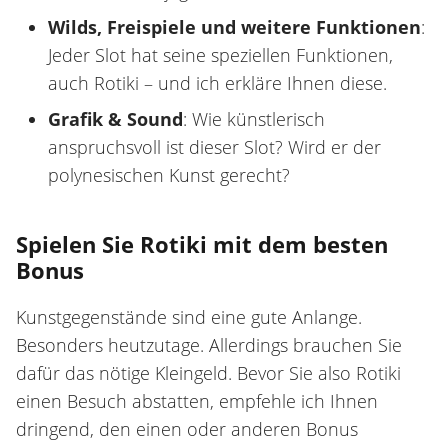
Wilds, Freispiele und weitere Funktionen
:
Jeder Slot hat seine speziellen Funktionen,
auch Rotiki – und ich erkläre Ihnen diese.
Grafik & Sound
: Wie künstlerisch
anspruchsvoll ist dieser Slot? Wird er der
polynesischen Kunst gerecht?
Spielen Sie Rotiki mit dem besten
Bonus
Kunstgegenstände sind eine gute Anlange.
Besonders heutzutage. Allerdings brauchen Sie
dafür das nötige Kleingeld. Bevor Sie also Rotiki
einen Besuch abstatten, empfehle ich Ihnen
dringend, den einen oder anderen Bonus