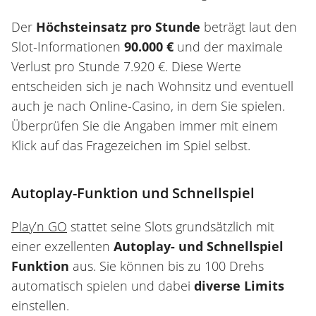
Der
Höchsteinsatz pro Stunde
beträgt laut den
Slot-Informationen
90.000 €
und der maximale
Verlust pro Stunde 7.920 €. Diese Werte
entscheiden sich je nach Wohnsitz und eventuell
auch je nach Online-Casino, in dem Sie spielen.
Überprüfen Sie die Angaben immer mit einem
Klick auf das Fragezeichen im Spiel selbst.
Autoplay-Funktion und Schnellspiel
Play’n GO
stattet seine Slots grundsätzlich mit
einer exzellenten
Autoplay- und Schnellspiel
Funktion
aus. Sie können bis zu 100 Drehs
automatisch spielen und dabei
diverse Limits
einstellen.