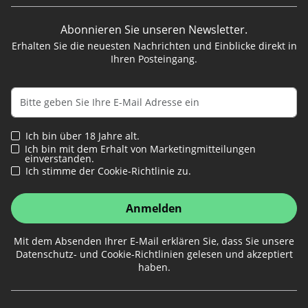
Abonnieren Sie unseren Newsletter.
Erhalten Sie die neuesten Nachrichten und Einblicke direkt in
Ihren Posteingang.
Ich bin über 18 Jahre alt.
Ich bin mit dem Erhalt von Marketingmitteilungen
einverstanden.
Ich stimme der Cookie-Richtlinie zu.
Anmelden
Mit dem Absenden Ihrer E-Mail erklären Sie, dass Sie unsere
Datenschutz- und Cookie-Richtlinien gelesen und akzeptiert
haben.