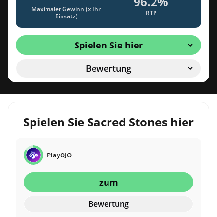
96.2%
Maximaler Gewinn (x Ihr
RTP
Einsatz)
Spielen Sie hier
Bewertung
Spielen Sie Sacred Stones hier
PlayOJO
zum
Bewertung