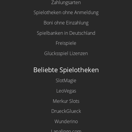
Zahlungsarten
Spielotheken ohne Anmeldung
Boni ohne Einzahlung
Spielbanken in Deutschland
Freispiele
Glücksspiel Lizenzen
Beliebte Spielotheken
SlotMagie
LeoVegas
Merkur Slots
DrueckGlueck
Wunderino
Lapalingo.com