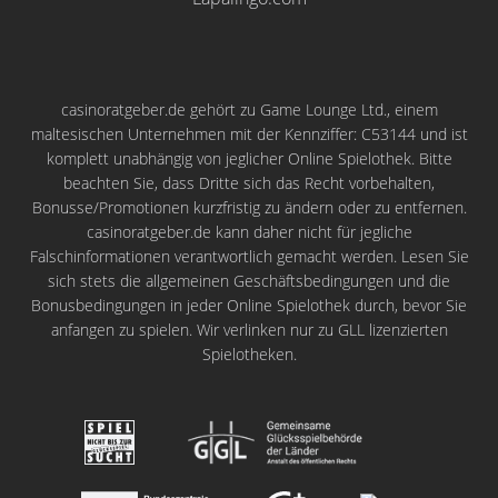
casinoratgeber.de gehört zu Game Lounge Ltd., einem
maltesischen Unternehmen mit der Kennziffer: C53144 und ist
komplett unabhängig von jeglicher Online Spielothek. Bitte
beachten Sie, dass Dritte sich das Recht vorbehalten,
Bonusse/Promotionen kurzfristig zu ändern oder zu entfernen.
casinoratgeber.de kann daher nicht für jegliche
Falschinformationen verantwortlich gemacht werden. Lesen Sie
sich stets die allgemeinen Geschäftsbedingungen und die
Bonusbedingungen in jeder Online Spielothek durch, bevor Sie
anfangen zu spielen. Wir verlinken nur zu GLL lizenzierten
Spielotheken.