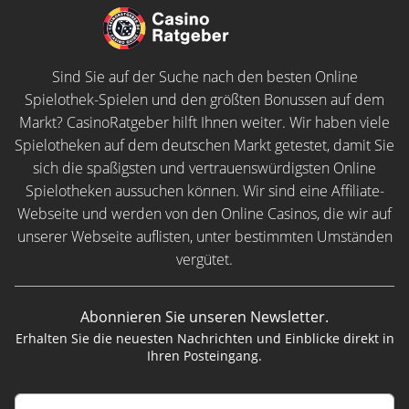
Sind Sie auf der Suche nach den besten Online
Spielothek-Spielen und den größten Bonussen auf dem
Markt? CasinoRatgeber hilft Ihnen weiter. Wir haben viele
Spielotheken auf dem deutschen Markt getestet, damit Sie
sich die spaßigsten und vertrauenswürdigsten Online
Spielotheken aussuchen können. Wir sind eine Affiliate-
Webseite und werden von den Online Casinos, die wir auf
unserer Webseite auflisten, unter bestimmten Umständen
vergütet.
Abonnieren Sie unseren Newsletter.
Erhalten Sie die neuesten Nachrichten und Einblicke direkt in
Ihren Posteingang.