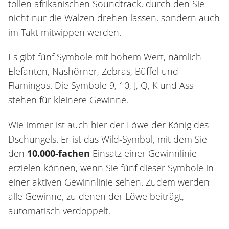
tollen afrikanischen Soundtrack, durch den Sie
nicht nur die Walzen drehen lassen, sondern auch
im Takt mitwippen werden.
Es gibt fünf Symbole mit hohem Wert, nämlich
Elefanten, Nashörner, Zebras, Büffel und
Flamingos. Die Symbole 9, 10, J, Q, K und Ass
stehen für kleinere Gewinne.
Wie immer ist auch hier der Löwe der König des
Dschungels. Er ist das Wild-Symbol, mit dem Sie
den
10.000-fachen
Einsatz einer Gewinnlinie
erzielen können, wenn Sie fünf dieser Symbole in
einer aktiven Gewinnlinie sehen. Zudem werden
alle Gewinne, zu denen der Löwe beiträgt,
automatisch verdoppelt.