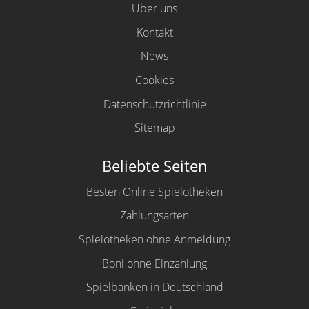
Über uns
Kontakt
News
Cookies
Datenschutzrichtlinie
Sitemap
Beliebte Seiten
Besten Online Spielotheken
Zahlungsarten
Spielotheken ohne Anmeldung
Boni ohne Einzahlung
Spielbanken in Deutschland