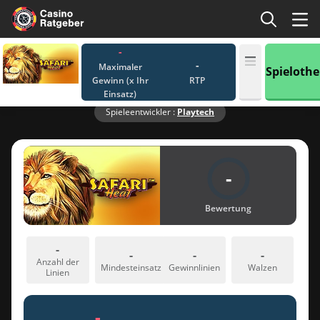
-
zurück
Online Slots
-
Maximaler
Spieloth
Gewinn (x Ihr
Safari Heat
RTP
Einsatz)
Spieleentwickler :
Playtech
-
Bewertung
-
-
-
-
Anzahl der
Mindesteinsatz
Gewinnlinien
Walzen
Linien
-