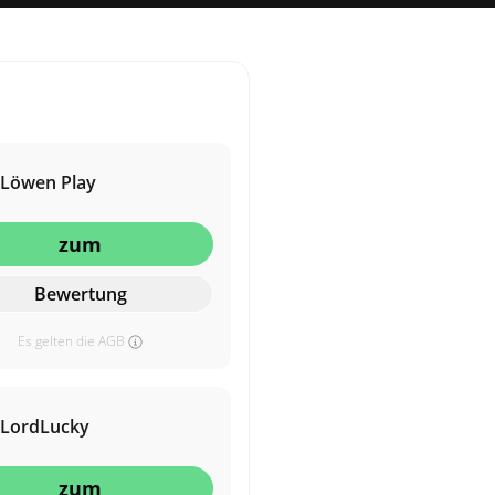
Löwen Play
zum
Bewertung
Es gelten die AGB
LordLucky
zum