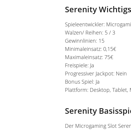
Serenity Wichtigs
Spieleentwickler: Microgam
Walzen/ Reihen: 5 / 3
Gewinnlinien: 15
Minimaleinsatz: 0,15€
Maximaleinsatz: 75€
Freispiele: Ja
Progressiver Jackpot: Nein
Bonus Spiel: Ja
Plattform: Desktop, Tablet,
Serenity Basisspi
Der Microgaming Slot Sereni