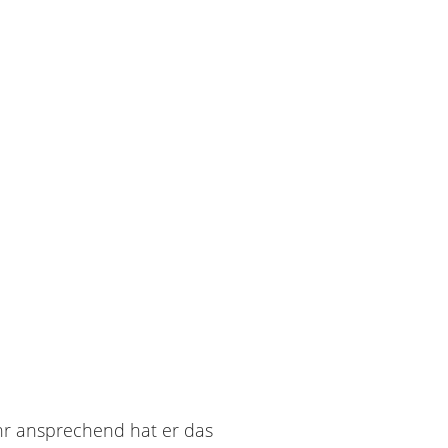
ehr ansprechend hat er das