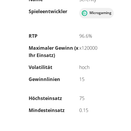
Spieleentwickler
Microgaming
RTP
96.6%
Maximaler Gewinn (x
x120000
Ihr Einsatz)
Volatilität
hoch
Gewinnlinien
15
Höchsteinsatz
75
Mindesteinsatz
0.15