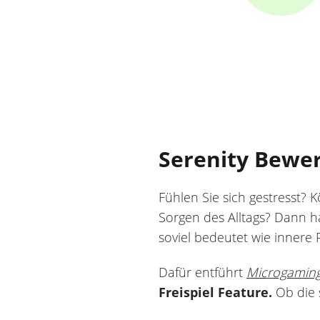
Serenity Bewe
Fühlen Sie sich gestresst?
Sorgen des Alltags? Dann ha
soviel bedeutet wie innere
Dafür entführt
Microgamin
Freispiel Feature.
Ob die s