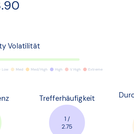
.90
ty Volatilität
Low
Med
Med/High
High
V High
Extreme
Durc
enz
Trefferhäufigkeit
1 /
2.75