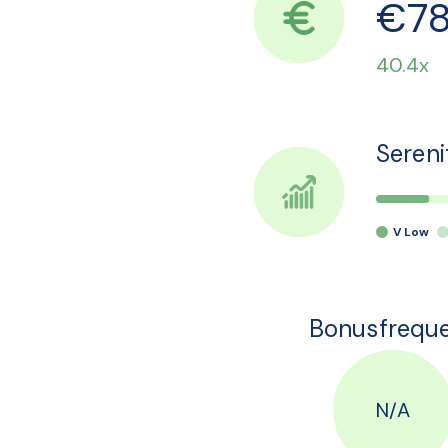
€78
40.4x
Sereni
V Low
Bonusfrequ
N/A