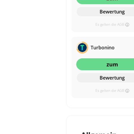
Bewertung
Es gelten die AGB
Turbonino
zum
Bewertung
Es gelten die AGB