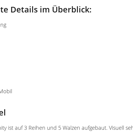
te Details im Überblick:
ing
 Mobil
el
ty ist auf 3 Reihen und 5 Walzen aufgebaut. Visuell s