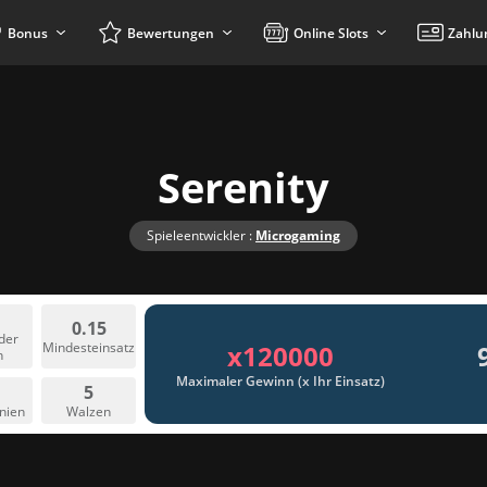
Bonus
Bewertungen
Online Slots
Zahlu
Serenity
Spieleentwickler :
Microgaming
0.15
der
x120000
Mindesteinsatz
n
Maximaler Gewinn (x Ihr Einsatz)
5
nien
Walzen