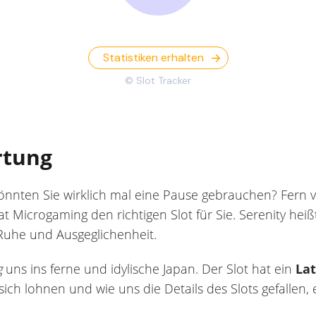
Statistiken erhalten
© Slot Tracker
rtung
 Könnten Sie wirklich mal eine Pause gebrauchen? Fern 
t Microgaming den richtigen Slot für Sie. Serenity he
 Ruhe und Ausgeglichenheit.
g
uns ins ferne und idylische Japan. Der Slot hat ein
La
ich lohnen und wie uns die Details des Slots gefallen, 