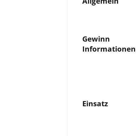
Allgemein
Gewinn
Informationen
Einsatz