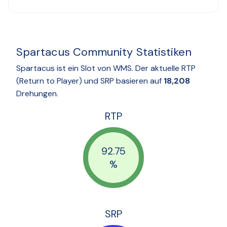
Spartacus Community Statistiken
Spartacus ist ein Slot von WMS. Der aktuelle RTP
(Return to Player) und SRP basieren auf
18,208
Drehungen.
RTP
92.75
%
SRP