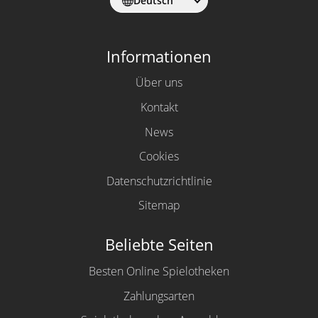
Deutsch
Informationen
Über uns
Kontakt
News
Cookies
Datenschutzrichtlinie
Sitemap
Beliebte Seiten
Besten Online Spielotheken
Zahlungsarten