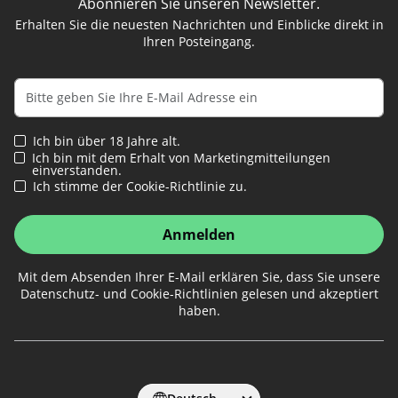
Abonnieren Sie unseren Newsletter.
Erhalten Sie die neuesten Nachrichten und Einblicke direkt in
Ihren Posteingang.
Ich bin über 18 Jahre alt.
Ich bin mit dem Erhalt von Marketingmitteilungen
einverstanden.
Ich stimme der Cookie-Richtlinie zu.
Anmelden
Mit dem Absenden Ihrer E-Mail erklären Sie, dass Sie unsere
Datenschutz- und Cookie-Richtlinien gelesen und akzeptiert
haben.