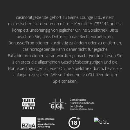
casinoratgeber.de gehört zu Game Lounge Ltd., einem
maltesischen Unternehmen mit der Kennziffer: C53144 und ist
komplett unabhängig von jeglicher Online Spielothek. Bitte
beachten Sie, dass Dritte sich das Recht vorbehalten,
Bonusse/Promotionen kurzfristig zu ändern oder zu entfernen.
casinoratgeber.de kann daher nicht für jegliche
Falschinformationen verantwortlich gemacht werden. Lesen Sie
sich stets die allgemeinen Geschäftsbedingungen und die
Bonusbedingungen in jeder Online Spielothek durch, bevor Sie
anfangen zu spielen. Wir verlinken nur zu GLL lizenzierten
Spielotheken.