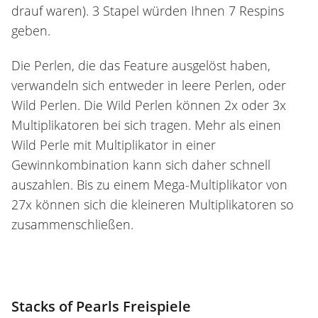
drauf waren). 3 Stapel würden Ihnen 7 Respins
geben.
Die Perlen, die das Feature ausgelöst haben,
verwandeln sich entweder in leere Perlen, oder
Wild Perlen. Die Wild Perlen können 2x oder 3x
Multiplikatoren bei sich tragen. Mehr als einen
Wild Perle mit Multiplikator in einer
Gewinnkombination kann sich daher schnell
auszahlen. Bis zu einem Mega-Multiplikator von
27x können sich die kleineren Multiplikatoren so
zusammenschließen.
Stacks of Pearls Freispiele