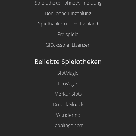
Spielotheken ohne Anmeldung
Boni ohne Einzahlung
Spielbanken in Deutschland
Freispiele
Glücksspiel Lizenzen
Beliebte Spielotheken
SlotMagie
LeoVegas
Merkur Slots
DrueckGlueck
Wunderino
Lapalingo.com