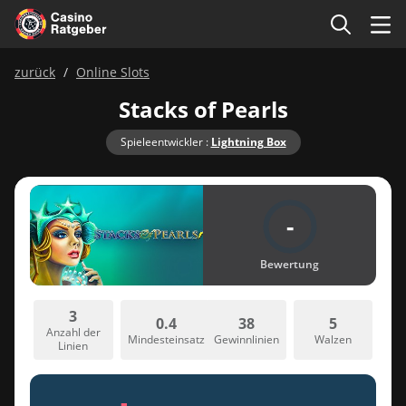
zurück
Online Slots
Stacks of Pearls
Spieleentwickler :
Lightning Box
-
Bewertung
3
0.4
38
5
Anzahl der
Mindesteinsatz
Gewinnlinien
Walzen
Linien
-