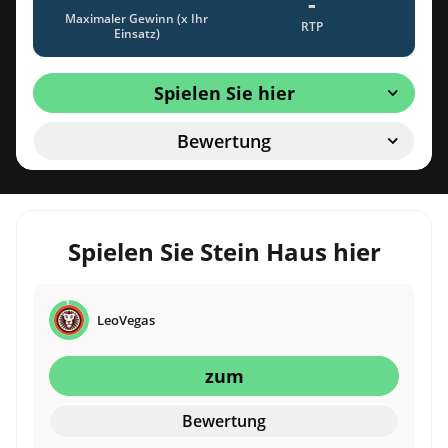
-
Maximaler Gewinn (x Ihr
RTP
Einsatz)
Spielen Sie hier
Bewertung
Spielen Sie Stein Haus hier
LeoVegas
zum
Bewertung