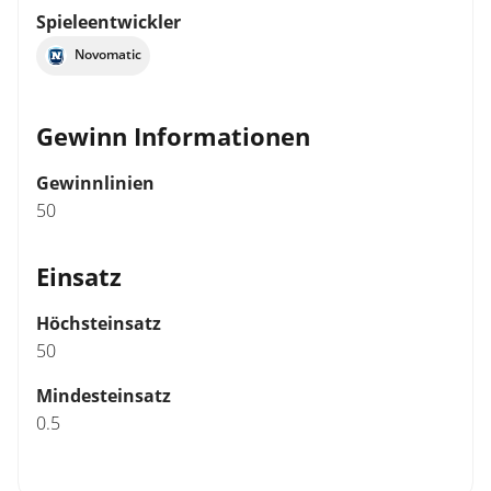
Spieleentwickler
Novomatic
Gewinn Informationen
Gewinnlinien
50
Einsatz
Höchsteinsatz
50
Mindesteinsatz
0.5