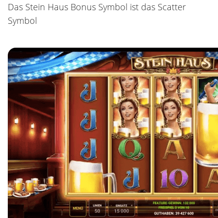
Das Stein Haus Bonus Symbol ist das Scatter
Symbol