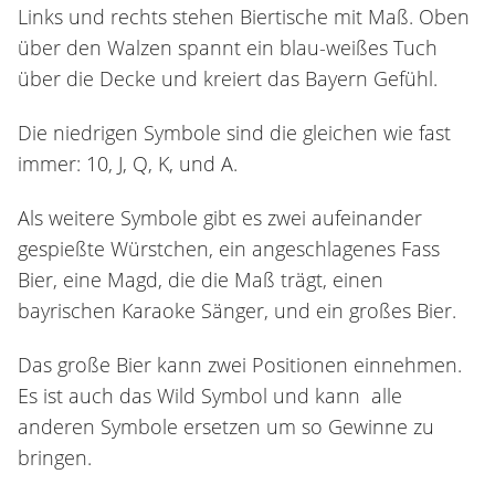
Links und rechts stehen Biertische mit Maß. Oben
über den Walzen spannt ein blau-weißes Tuch
über die Decke und kreiert das Bayern Gefühl.
Die niedrigen Symbole sind die gleichen wie fast
immer: 10, J, Q, K, und A.
Als weitere Symbole gibt es zwei aufeinander
gespießte Würstchen, ein angeschlagenes Fass
Bier, eine Magd, die die Maß trägt, einen
bayrischen Karaoke Sänger, und ein großes Bier.
Das große Bier kann zwei Positionen einnehmen.
Es ist auch das Wild Symbol und kann alle
anderen Symbole ersetzen um so Gewinne zu
bringen.