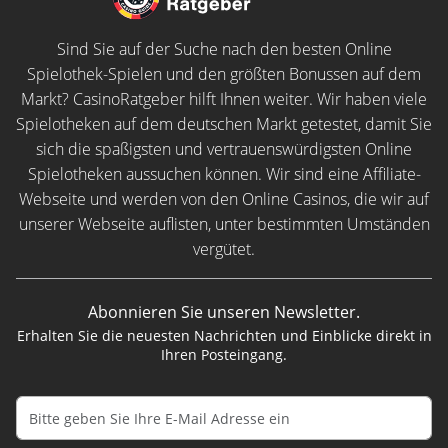
Sind Sie auf der Suche nach den besten Online
Spielothek-Spielen und den größten Bonussen auf dem
Markt? CasinoRatgeber hilft Ihnen weiter. Wir haben viele
Spielotheken auf dem deutschen Markt getestet, damit Sie
sich die spaßigsten und vertrauenswürdigsten Online
Spielotheken aussuchen können. Wir sind eine Affiliate-
Webseite und werden von den Online Casinos, die wir auf
unserer Webseite auflisten, unter bestimmten Umständen
vergütet.
Abonnieren Sie unseren Newsletter.
Erhalten Sie die neuesten Nachrichten und Einblicke direkt in
Ihren Posteingang.