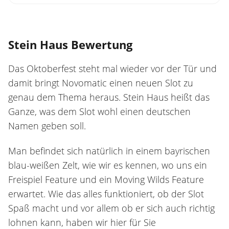
Stein Haus Bewertung
Das Oktoberfest steht mal wieder vor der Tür und
damit bringt Novomatic einen neuen Slot zu
genau dem Thema heraus. Stein Haus heißt das
Ganze, was dem Slot wohl einen deutschen
Namen geben soll.
Man befindet sich natürlich in einem bayrischen
blau-weißen Zelt, wie wir es kennen, wo uns ein
Freispiel Feature und ein Moving Wilds Feature
erwartet. Wie das alles funktioniert, ob der Slot
Spaß macht und vor allem ob er sich auch richtig
lohnen kann, haben wir hier für Sie