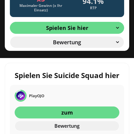
94.1%
Maximaler Gewinn (x Ihr
RTP
Einsatz)
Spielen Sie hier
Bewertung
Spielen Sie Suicide Squad hier
PlayOJO
zum
Bewertung