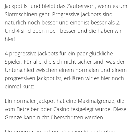
Jackpot ist und bleibt das Zauberwort, wenn es um
Slotmschinen geht. Progressive Jackpots sind
natürlich noch besser und einer ist besser als 2.
Und 4 sind eben noch besser und die haben wir
hier!
4 progressive Jackpots für ein paar glückliche
Spieler. Für alle, die sich nicht sicher sind, was der
Unterschied zwischen einem normalen und einem
progressiven Jackpot ist, erklären wir es hier noch
einmal kurz:
Ein normaler Jackpot hat eine Maximalgrenze, die
vom Betreiber oder Casino festgelegt wurde. Diese
Grenze kann nicht überschritten werden.
Ein progressive Jackpot dagegen ist nach oben