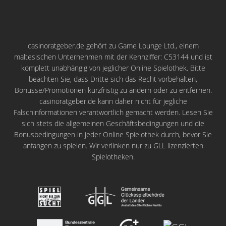
casinoratgeber.de gehört zu Game Lounge Ltd., einem
maltesischen Unternehmen mit der Kennziffer: C53144 und ist
komplett unabhängig von jeglicher Online Spielothek. Bitte
beachten Sie, dass Dritte sich das Recht vorbehalten,
Bonusse/Promotionen kurzfristig zu ändern oder zu entfernen.
casinoratgeber.de kann daher nicht für jegliche
Falschinformationen verantwortlich gemacht werden. Lesen Sie
sich stets die allgemeinen Geschäftsbedingungen und die
Bonusbedingungen in jeder Online Spielothek durch, bevor Sie
anfangen zu spielen. Wir verlinken nur zu GLL lizenzierten
Spielotheken.