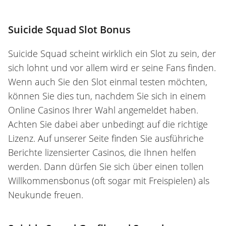
Suicide Squad Slot Bonus
Suicide Squad scheint wirklich ein Slot zu sein, der
sich lohnt und vor allem wird er seine Fans finden.
Wenn auch Sie den Slot einmal testen möchten,
können Sie dies tun, nachdem Sie sich in einem
Online Casinos Ihrer Wahl angemeldet haben.
Achten Sie dabei aber unbedingt auf die richtige
Lizenz. Auf unserer Seite finden Sie ausführiche
Berichte lizensierter Casinos, die Ihnen helfen
werden. Dann dürfen Sie sich über einen tollen
Willkommensbonus (oft sogar mit Freispielen) als
Neukunde freuen.