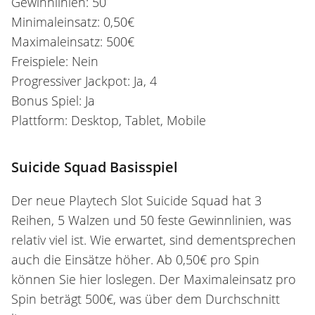
Gewinnlinien: 50
Minimaleinsatz: 0,50€
Maximaleinsatz: 500€
Freispiele: Nein
Progressiver Jackpot: Ja, 4
Bonus Spiel: Ja
Plattform: Desktop, Tablet, Mobile
Suicide Squad Basisspiel
Der neue Playtech Slot Suicide Squad hat 3
Reihen, 5 Walzen und 50 feste Gewinnlinien, was
relativ viel ist. Wie erwartet, sind dementsprechen
auch die Einsätze höher. Ab 0,50€ pro Spin
können Sie hier loslegen. Der Maximaleinsatz pro
Spin beträgt 500€, was über dem Durchschnitt