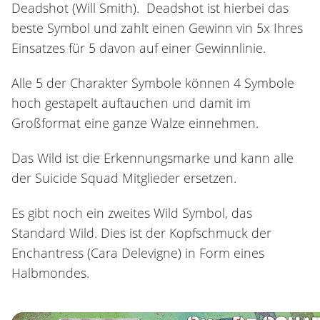
Deadshot (Will Smith). Deadshot ist hierbei das
beste Symbol und zahlt einen Gewinn vin 5x Ihres
Einsatzes für 5 davon auf einer Gewinnlinie.
Alle 5 der Charakter Symbole können 4 Symbole
hoch gestapelt auftauchen und damit im
Großformat eine ganze Walze einnehmen.
Das Wild ist die Erkennungsmarke und kann alle
der Suicide Squad Mitglieder ersetzen.
Es gibt noch ein zweites Wild Symbol, das
Standard Wild. Dies ist der Kopfschmuck der
Enchantress (Cara Delevigne) in Form eines
Halbmondes.