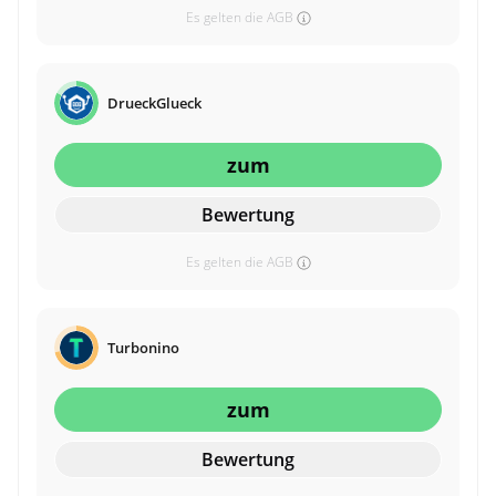
Es gelten die AGB
DrueckGlueck
zum
Bewertung
Es gelten die AGB
Turbonino
zum
Bewertung