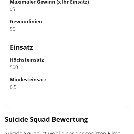
Maximaler Gewinn (x Ihr Einsatz)
x5
Gewinnlinien
50
Einsatz
Höchsteinsatz
500
Mindesteinsatz
0.5
Suicide Squad Bewertung
Suicide Squad ist wohl einer der coolsten Filme