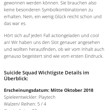
gewonnen werden können. Sie brauchen also
keine besonderen Symbolkombinationen zu
erhalten. Nein, ein wenig Glück reicht schon und
das war es.
Hört sich auf jeden Fall actiongeladen und cool
an! Wir haben uns den Slot genauer angesehen
und wollten herausfinden, ob wir vom Inhalt auch
genauso begeistert sind wie vom ersten Eindruck.
Suicide Squad Wichtigste Details im
Überblick:
Erscheinungsdatum: Mitte Oktober 2018
Spieleentwickler: Playtech
Walzen/ Reihen: 5 / 4