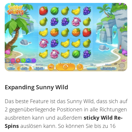
Expanding Sunny Wild
Das beste Feature ist das Sunny Wild, dass sich auf
2 gegenüberliegende Positionen in alle Richtungen
ausbreiten kann und außerdem
sticky Wild Re-
Spins
auslösen kann. So können Sie bis zu 16