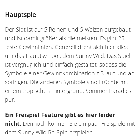
Hauptspiel
Der Slot ist auf 5 Reihen und 5 Walzen aufgebaut
und ist damit größer als die meisten. Es gibt 25
feste Gewinnlinien. Generell dreht sich hier alles
um das Hauptsymbol, dem Sunny Wild. Das Spiel
ist vergnüglich und einfach gestaltet, sodass die
Symbole einer Gewinnkombination z.B. auf und ab
springen. Die anderen Symbole sind Früchte mit
einem tropischen Hintergrund. Sommer Paradies
pur.
Ein Freispiel Feature gibt es hier leider
nicht.
Dennoch können Sie ein paar Freispiele mit
dem Sunny Wild Re-Spin erspielen.