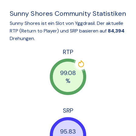
Sunny Shores Community Statistiken
Sunny Shores ist ein Slot von Yggdrasil. Der aktuelle
RTP (Return to Player) und SRP basieren auf
84,394
Drehungen.
RTP
99.08
%
SRP
95.83