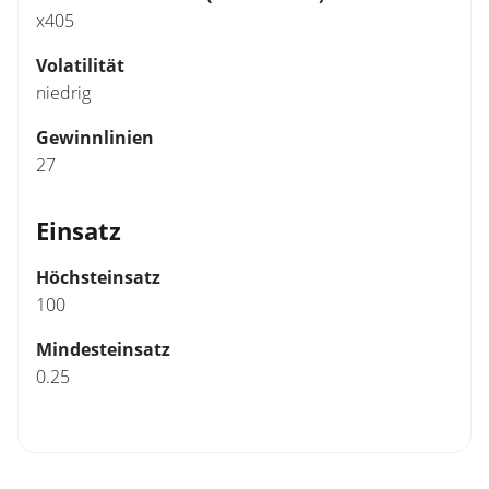
x405
Volatilität
niedrig
Gewinnlinien
27
Einsatz
Höchsteinsatz
100
Mindesteinsatz
0.25