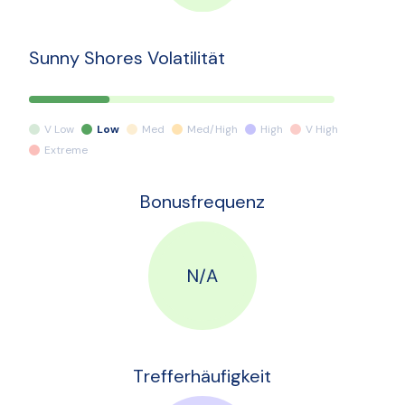
Sunny Shores Volatilität
V Low
Low
Med
Med/High
High
V High
Extreme
Bonusfrequenz
N/A
Trefferhäufigkeit