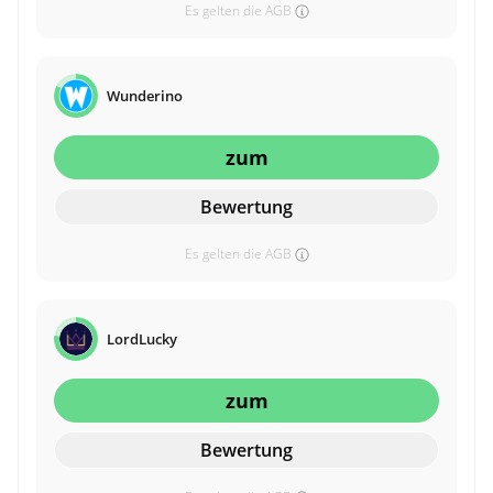
Es gelten die AGB
Wunderino
zum
Bewertung
Es gelten die AGB
LordLucky
zum
Bewertung