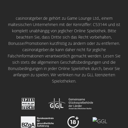
casinoratgeber.de gehört zu Game Lounge Ltd., einem
maltesischen Unternehmen mit der Kennziffer: C53144 und ist
komplett unabhängig von jeglicher Online Spielothek. Bitte
beachten Sie, dass Dritte sich das Recht vorbehalten,
Bonusse/Promotionen kurzfristig zu ändern oder zu entfernen.
casinoratgeber.de kann daher nicht für jegliche
Falschinformationen verantwortlich gemacht werden. Lesen Sie
sich stets die allgemeinen Geschäftsbedingungen und die
Bonusbedingungen in jeder Online Spielothek durch, bevor Sie
anfangen zu spielen. Wir verlinken nur zu GLL lizenzierten
Spielotheken.