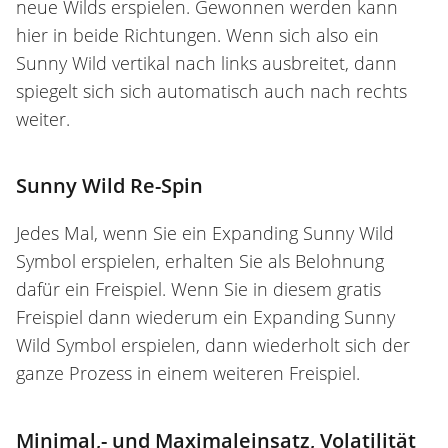
neue Wilds erspielen. Gewonnen werden kann
hier in beide Richtungen. Wenn sich also ein
Sunny Wild vertikal nach links ausbreitet, dann
spiegelt sich sich automatisch auch nach rechts
weiter.
Sunny Wild Re-Spin
Jedes Mal, wenn Sie ein Expanding Sunny Wild
Symbol erspielen, erhalten Sie als Belohnung
dafür ein Freispiel. Wenn Sie in diesem gratis
Freispiel dann wiederum ein Expanding Sunny
Wild Symbol erspielen, dann wiederholt sich der
ganze Prozess in einem weiteren Freispiel.
Minimal,- und Maximaleinsatz, Volatilität