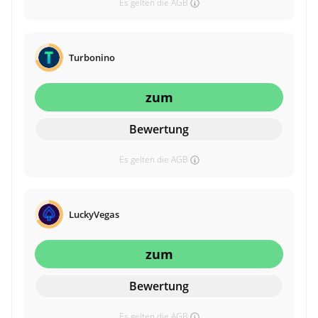
Es gelten die AGB
Turbonino
zum
Bewertung
Es gelten die AGB
LuckyVegas
zum
Bewertung
Es gelten die AGB