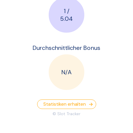
1 /
5.04
Durchschnittlicher Bonus
N/A
Statistiken erhalten
© Slot Tracker