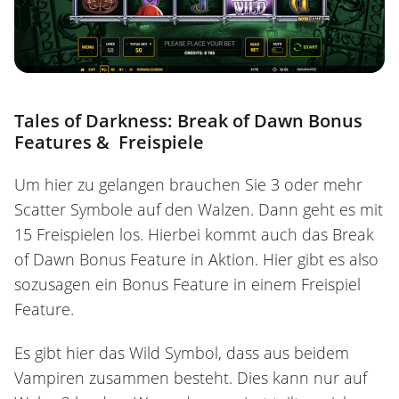
Tales of Darkness: Break of Dawn Bonus
Features & Freispiele
Um hier zu gelangen brauchen Sie 3 oder mehr
Scatter Symbole auf den Walzen. Dann geht es mit
15 Freispielen los. Hierbei kommt auch das Break
of Dawn Bonus Feature in Aktion. Hier gibt es also
sozusagen ein Bonus Feature in einem Freispiel
Feature.
Es gibt hier das Wild Symbol, dass aus beidem
Vampiren zusammen besteht. Dies kann nur auf