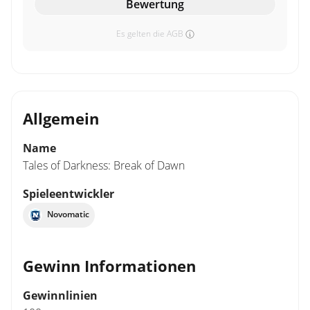
Bewertung
Es gelten die AGB
Allgemein
Name
Tales of Darkness: Break of Dawn
Spieleentwickler
Novomatic
Gewinn Informationen
Gewinnlinien