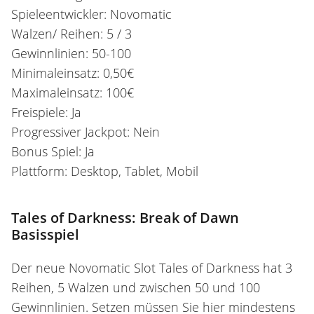
Spieleentwickler: Novomatic
Walzen/ Reihen: 5 / 3
Gewinnlinien: 50-100
Minimaleinsatz: 0,50€
Maximaleinsatz: 100€
Freispiele: Ja
Progressiver Jackpot: Nein
Bonus Spiel: Ja
Plattform: Desktop, Tablet, Mobil
Tales of Darkness: Break of Dawn
Basisspiel
Der neue Novomatic Slot Tales of Darkness hat 3
Reihen, 5 Walzen und zwischen 50 und 100
Gewinnlinien. Setzen müssen Sie hier mindestens