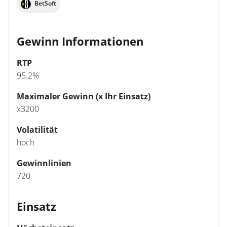
BetSoft
Gewinn Informationen
RTP
95.2%
Maximaler Gewinn (x Ihr Einsatz)
x3200
Volatilität
hoch
Gewinnlinien
720
Einsatz