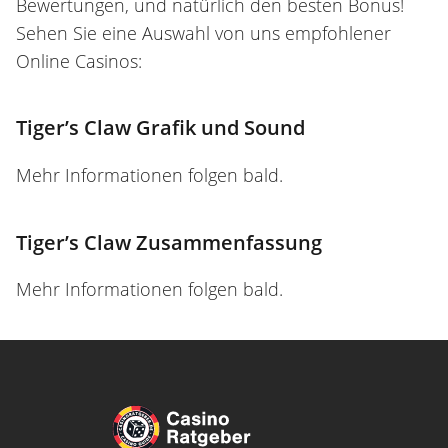
Bewertungen, und natürlich den besten Bonus!
Sehen Sie eine Auswahl von uns empfohlener
Online Casinos:
Tiger’s Claw Grafik und Sound
Mehr Informationen folgen bald.
Tiger’s Claw Zusammenfassung
Mehr Informationen folgen bald.