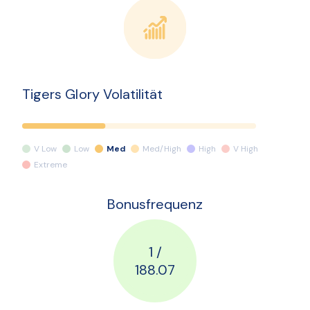
Tigers Glory Volatilität
V Low
Low
Med
Med/High
High
V High
Extreme
Bonusfrequenz
1 /
188.07