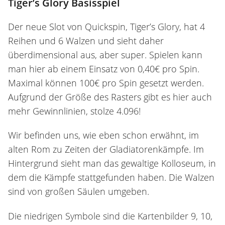
Tiger’s Glory Basisspiel
Der neue Slot von Quickspin, Tiger’s Glory, hat 4
Reihen und 6 Walzen und sieht daher
überdimensional aus, aber super. Spielen kann
man hier ab einem Einsatz von 0,40€ pro Spin.
Maximal können 100€ pro Spin gesetzt werden.
Aufgrund der Größe des Rasters gibt es hier auch
mehr Gewinnlinien, stolze 4.096!
Wir befinden uns, wie eben schon erwähnt, im
alten Rom zu Zeiten der Gladiatorenkämpfe. Im
Hintergrund sieht man das gewaltige Kolloseum, in
dem die Kämpfe stattgefunden haben. Die Walzen
sind von großen Säulen umgeben.
Die niedrigen Symbole sind die Kartenbilder 9, 10,