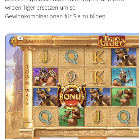
wilden Tiger ersetzen um so
Gewinnkombinationen für Sie zu bilden.