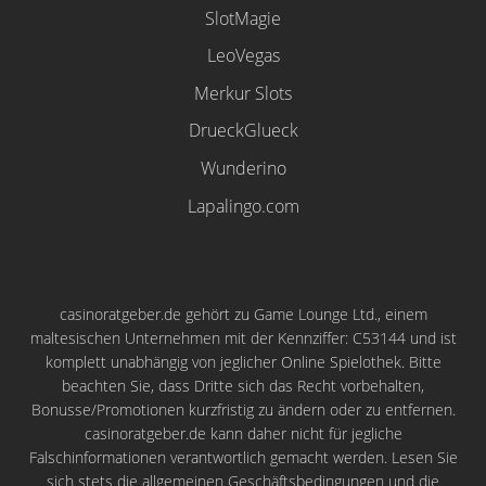
SlotMagie
LeoVegas
Merkur Slots
DrueckGlueck
Wunderino
Lapalingo.com
casinoratgeber.de gehört zu Game Lounge Ltd., einem
maltesischen Unternehmen mit der Kennziffer: C53144 und ist
komplett unabhängig von jeglicher Online Spielothek. Bitte
beachten Sie, dass Dritte sich das Recht vorbehalten,
Bonusse/Promotionen kurzfristig zu ändern oder zu entfernen.
casinoratgeber.de kann daher nicht für jegliche
Falschinformationen verantwortlich gemacht werden. Lesen Sie
sich stets die allgemeinen Geschäftsbedingungen und die