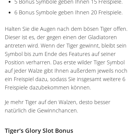
5 Bonus Symbole geben Ihnen 15 Freispiele.
6 Bonus Symbole geben Ihnen 20 Freispiele.
Halten Sie die Augen nach dem bösen Tiger offen.
Dieser ist es, der gegen einen der Gladiatoren
antreten wird. Wenn der Tiger gewinnt, bleibt sein
Symbol bis zum Ende des Features auf seiner
Position verharren. Das erste wilder Tiger Symbol
auf jeder Walze gibt Ihnen außerdem jeweils noch
ein Freispiel dazu, sodass Sie insgesamt weitere 6
Freispiele dazubekommen können.
Je mehr Tiger auf den Walzen, desto besser
natürlich die Gewinnchancen.
Tiger’s Glory Slot Bonus