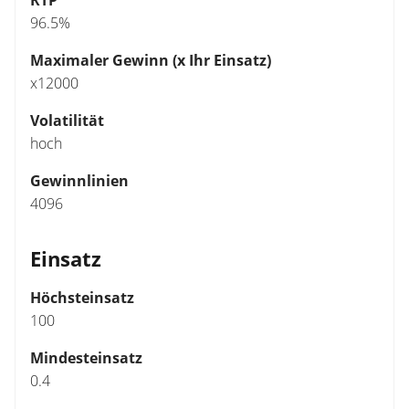
RTP
96.5%
Maximaler Gewinn (x Ihr Einsatz)
x12000
Volatilität
hoch
Gewinnlinien
4096
Einsatz
Höchsteinsatz
100
Mindesteinsatz
0.4