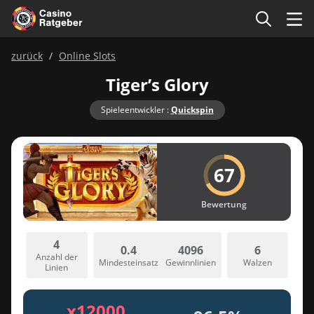
zurück
Online Slots
Tiger’s Glory
Spieleentwickler :
Quickspin
67
Bewertung
4
0.4
4096
6
Anzahl der
Mindesteinsatz
Gewinnlinien
Walzen
Linien
x12000