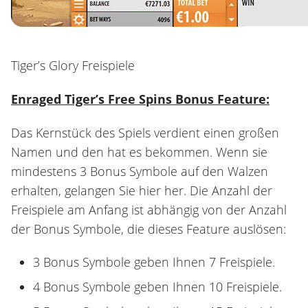
Tiger’s Glory Freispiele
Enraged Tiger’s Free Spins Bonus Feature:
Das Kernstück des Spiels verdient einen großen
Namen und den hat es bekommen. Wenn sie
mindestens 3 Bonus Symbole auf den Walzen
erhalten, gelangen Sie hier her. Die Anzahl der
Freispiele am Anfang ist abhängig von der Anzahl
der Bonus Symbole, die dieses Feature auslösen:
3 Bonus Symbole geben Ihnen 7 Freispiele.
4 Bonus Symbole geben Ihnen 10 Freispiele.