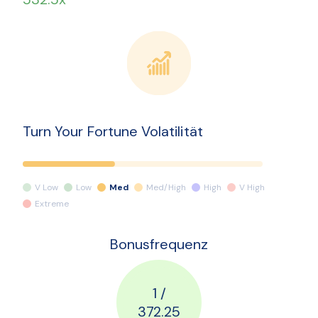
Turn Your Fortune Volatilität
V Low
Low
Med
Med/High
High
V High
Extreme
Bonusfrequenz
1 /
372.25