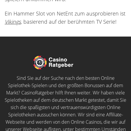
Ein Hammer Slot von NetEnt zum ausprobieren ist
Vikings
, basierend auf der berühmten TV Serie!
Sind Sie auf der Suche nach den besten Online
Spielothek-Spielen und den größten Bonussen auf dem
Markt? CasinoRatgeber hilft Ihnen weiter. Wir haben viele
Spielotheken auf dem deutschen Markt getestet, damit Sie
sich die spaßigsten und vertrauenswürdigsten Online
Spielotheken aussuchen können. Wir sind eine Affiliate-
Webseite und werden von den Online Casinos, die wir auf
unserer Webseite auflisten, unter bestimmten Umständen