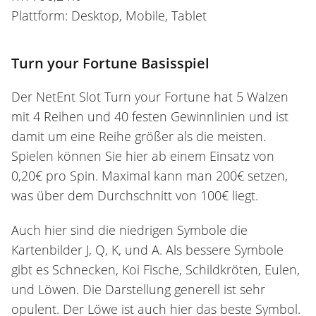
Plattform: Desktop, Mobile, Tablet
Turn your Fortune Basisspiel
Der NetEnt Slot Turn your Fortune hat 5 Walzen
mit 4 Reihen und 40 festen Gewinnlinien und ist
damit um eine Reihe größer als die meisten.
Spielen können Sie hier ab einem Einsatz von
0,20€ pro Spin. Maximal kann man 200€ setzen,
was über dem Durchschnitt von 100€ liegt.
Auch hier sind die niedrigen Symbole die
Kartenbilder J, Q, K, und A. Als bessere Symbole
gibt es Schnecken, Koi Fische, Schildkröten, Eulen,
und Löwen. Die Darstellung generell ist sehr
opulent. Der Löwe ist auch hier das beste Symbol.