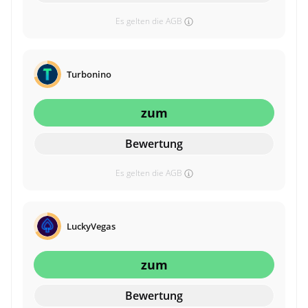
Es gelten die AGB
Turbonino
zum
Bewertung
Es gelten die AGB
LuckyVegas
zum
Bewertung