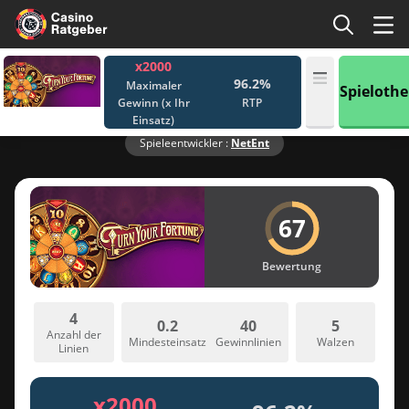
x2000
zurück
Online Slots
96.2%
Maximaler
Spieloth
Turn Your Fortune
Gewinn (x Ihr
RTP
Einsatz)
Spieleentwickler :
NetEnt
67
Bewertung
4
0.2
40
5
Anzahl der
Mindesteinsatz
Gewinnlinien
Walzen
Linien
x2000