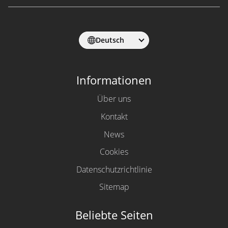
Deutsch
Informationen
Über uns
Kontakt
News
Cookies
Datenschutzrichtlinie
Sitemap
Beliebte Seiten