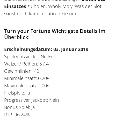
Einsatzes
zu holen. Wholy Moly! Was der Slot
sonst noch kann, erfahren Sie nun.
Turn your Fortune Wichtigste Details im
Überblick:
Erscheinungsdatum: 03. Januar 2019
Spieleentwickler: NetEnt
Walzen/ Reihen: 5 / 4
Gewinnlinien: 40
Minimaleinsatz: 0,20€
Maximaleinsatz: 200€
Freispiele: Ja
Progressiver Jackpot: Nein
Bonus Spiel: Ja
RTP: 96,24%