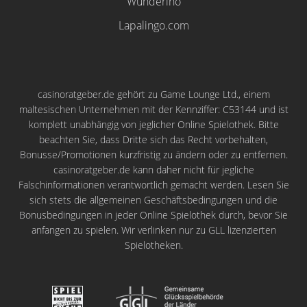
Wunderino
Lapalingo.com
casinoratgeber.de gehört zu Game Lounge Ltd., einem
maltesischen Unternehmen mit der Kennziffer: C53144 und ist
komplett unabhängig von jeglicher Online Spielothek. Bitte
beachten Sie, dass Dritte sich das Recht vorbehalten,
Bonusse/Promotionen kurzfristig zu ändern oder zu entfernen.
casinoratgeber.de kann daher nicht für jegliche
Falschinformationen verantwortlich gemacht werden. Lesen Sie
sich stets die allgemeinen Geschäftsbedingungen und die
Bonusbedingungen in jeder Online Spielothek durch, bevor Sie
anfangen zu spielen. Wir verlinken nur zu GLL lizenzierten
Spielotheken.