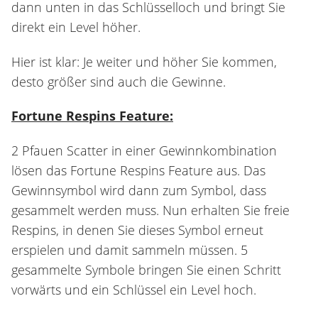
dann unten in das Schlüsselloch und bringt Sie
direkt ein Level höher.
Hier ist klar: Je weiter und höher Sie kommen,
desto größer sind auch die Gewinne.
Fortune Respins Feature:
2 Pfauen Scatter in einer Gewinnkombination
lösen das Fortune Respins Feature aus. Das
Gewinnsymbol wird dann zum Symbol, dass
gesammelt werden muss. Nun erhalten Sie freie
Respins, in denen Sie dieses Symbol erneut
erspielen und damit sammeln müssen. 5
gesammelte Symbole bringen Sie einen Schritt
vorwärts und ein Schlüssel ein Level hoch.