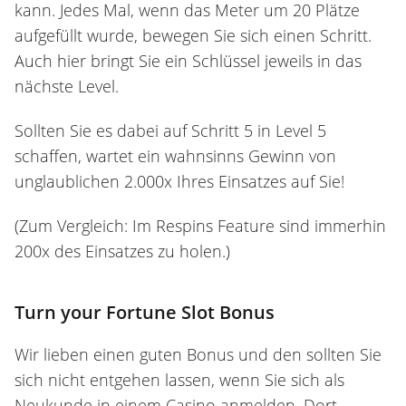
kann. Jedes Mal, wenn das Meter um 20 Plätze
aufgefüllt wurde, bewegen Sie sich einen Schritt.
Auch hier bringt Sie ein Schlüssel jeweils in das
nächste Level.
Sollten Sie es dabei auf Schritt 5 in Level 5
schaffen, wartet ein wahnsinns Gewinn von
unglaublichen 2.000x Ihres Einsatzes auf Sie!
(Zum Vergleich: Im Respins Feature sind immerhin
200x des Einsatzes zu holen.)
Turn your Fortune Slot Bonus
Wir lieben einen guten Bonus und den sollten Sie
sich nicht entgehen lassen, wenn Sie sich als
Neukunde in einem Casino anmelden. Dort