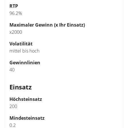
RTP
96.2%
Maximaler Gewinn (x Ihr Einsatz)
x2000
Volatilität
mittel bis hoch
Gewinnlinien
40
Einsatz
Höchsteinsatz
200
Mindesteinsatz
0.2