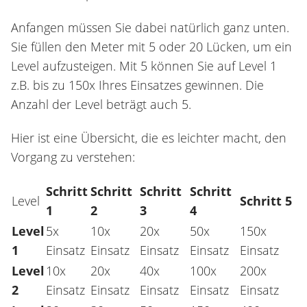
Anfangen müssen Sie dabei natürlich ganz unten.
Sie füllen den Meter mit 5 oder 20 Lücken, um ein
Level aufzusteigen. Mit 5 können Sie auf Level 1
z.B. bis zu 150x Ihres Einsatzes gewinnen. Die
Anzahl der Level beträgt auch 5.
Hier ist eine Übersicht, die es leichter macht, den
Vorgang zu verstehen:
Schritt
Schritt
Schritt
Schritt
Level
Schritt 5
1
2
3
4
Level
5x
10x
20x
50x
150x
1
Einsatz
Einsatz
Einsatz
Einsatz
Einsatz
Level
10x
20x
40x
100x
200x
2
Einsatz
Einsatz
Einsatz
Einsatz
Einsatz