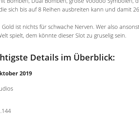
mit Bomben, Dual Bomben, große Voodoo Symbolen, di
die sich bis auf 8 Reihen ausbreiten kann und damit 2
Gold ist nichts für schwache Nerven. Wer also ansons
lt spielt, dem könnte dieser Slot zu gruselig sein.
tigste Details im Überblick:
ktober 2019
tudios
2.144