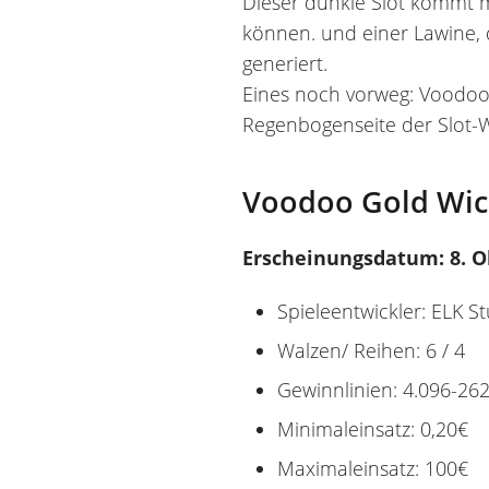
Dieser dunkle Slot kommt 
können. und einer Lawine, 
generiert.
Eines noch vorweg: Voodoo 
Regenbogenseite der Slot-We
Voodoo Gold Wich
Erscheinungsdatum: 8. O
Spieleentwickler: ELK S
Walzen/ Reihen: 6 / 4
Gewinnlinien: 4.096-26
Minimaleinsatz: 0,20€
Maximaleinsatz: 100€