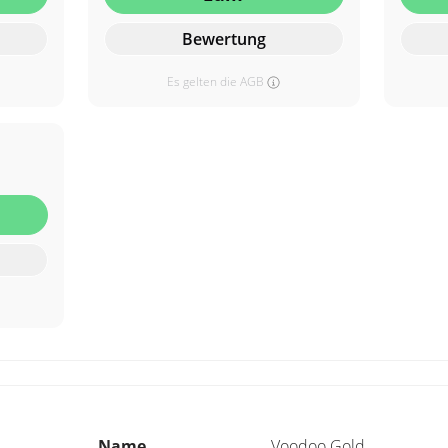
Bewertung
Es gelten die AGB
Name
Voodoo Gold