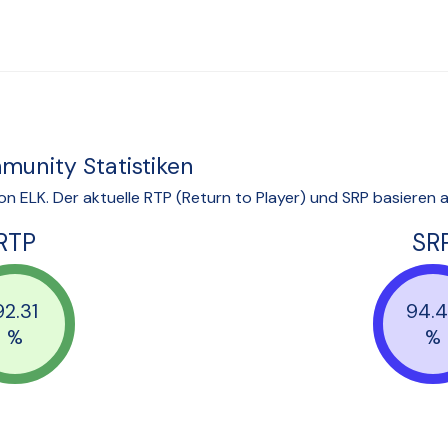
unity Statistiken
on ELK. Der aktuelle RTP (Return to Player) und SRP basieren 
RTP
SR
92.31
94.
%
%