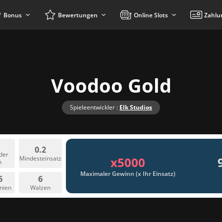
Bonus
Bewertungen
Online Slots
Zahlu
Voodoo Gold
Spieleentwickler :
Elk Studios
0.2
der
x5000
Mindesteinsatz
n
Maximaler Gewinn (x Ihr Einsatz)
6
6
nien
Walzen