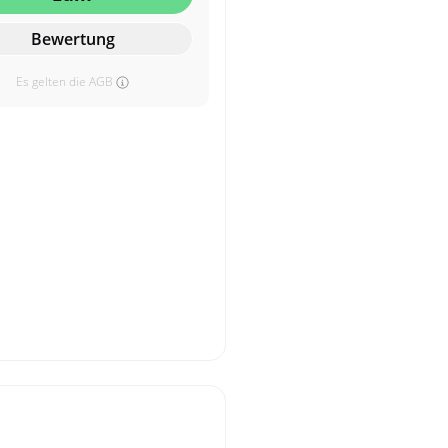
Bewertung
Es gelten die AGB