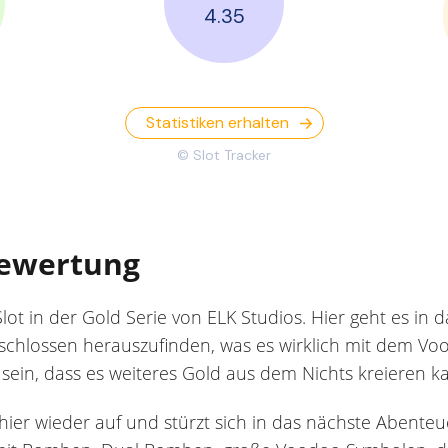
4.35
Statistiken erhalten
© Slot Tracker
Bewertung
Slot in der Gold Serie von ELK Studios. Hier geht es in
tschlossen herauszufinden, was es wirklich mit dem Voo
 sein, dass es weiteres Gold aus dem Nichts kreieren k
ier wieder auf und stürzt sich in das nächste Abenteu