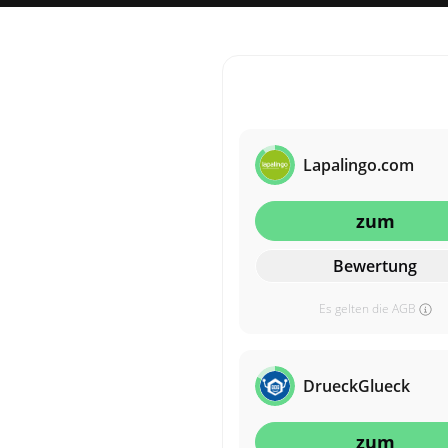
Lapalingo.com
zum
Bewertung
Es gelten die AGB
DrueckGlueck
zum