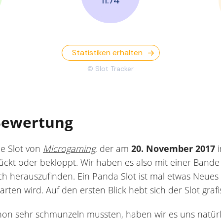
11.74
Statistiken erhalten
© Slot Tracker
Bewertung
e Slot von
Microgaming
, der am
20. November 2017
i
rrückt oder bekloppt. Wir haben es also mit einer Ban
och herauszufinden. Ein Panda Slot ist mal etwas Neues
ten wird. Auf den ersten Blick hebt sich der Slot grafi
chon sehr schmunzeln mussten, haben wir es uns natür