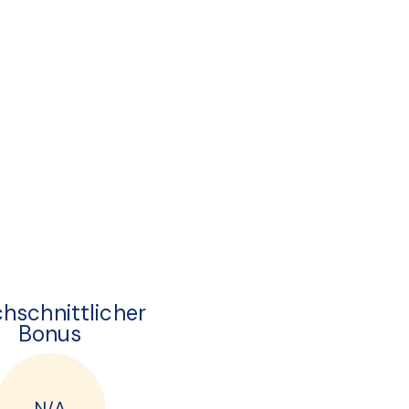
hschnittlicher
Bonus
N/A