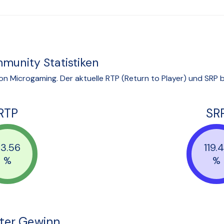
unity Statistiken
on Microgaming. Der aktuelle RTP (Return to Player) und SRP 
RTP
SR
3.56
119.
%
%
ter Gewinn