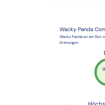
Wacky Panda Comm
Wacky Panda ist ein Slot v
Drehungen.
9
Höchs