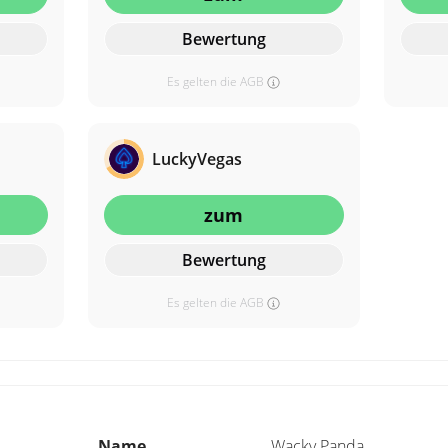
Bewertung
Es gelten die AGB
LuckyVegas
zum
Bewertung
Es gelten die AGB
Name
Wacky Panda