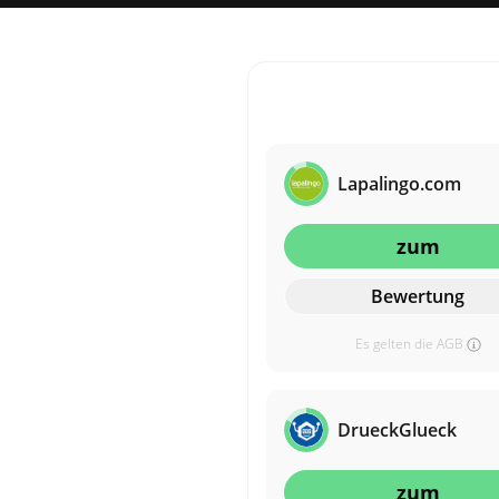
Lapalingo.com
zum
Bewertung
Es gelten die AGB
DrueckGlueck
zum