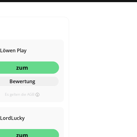
Löwen Play
zum
Bewertung
Es gelten die AGB
LordLucky
zum