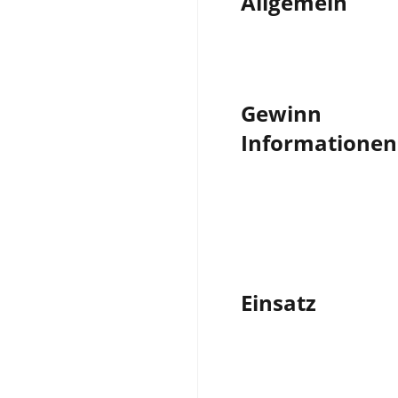
Allgemein
Gewinn
Informationen
Einsatz