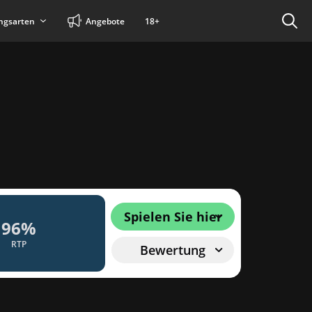
ngsarten
Angebote
18+
Spielen Sie hier
96%
RTP
Bewertung