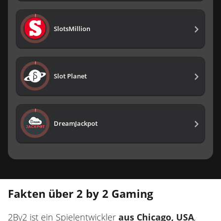
SlotsMillion
Slot Planet
DreamJackpot
Fakten über 2 by 2 Gaming
2By2 ist ein Spielentwickler
aus Chicago, USA
,