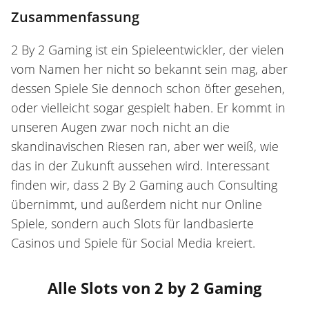
Zusammenfassung
2 By 2 Gaming ist ein Spieleentwickler, der vielen
vom Namen her nicht so bekannt sein mag, aber
dessen Spiele Sie dennoch schon öfter gesehen,
oder vielleicht sogar gespielt haben. Er kommt in
unseren Augen zwar noch nicht an die
skandinavischen Riesen ran, aber wer weiß, wie
das in der Zukunft aussehen wird. Interessant
finden wir, dass 2 By 2 Gaming auch Consulting
übernimmt, und außerdem nicht nur Online
Spiele, sondern auch Slots für landbasierte
Casinos und Spiele für Social Media kreiert.
Alle Slots von 2 by 2 Gaming