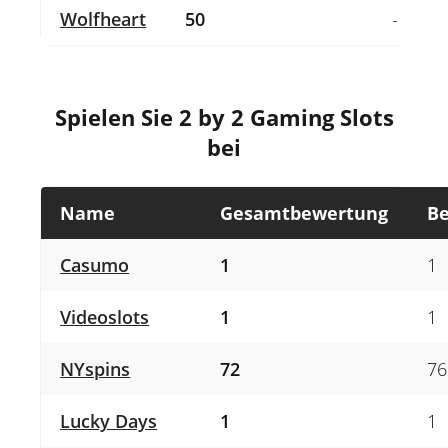
Wolfheart
50
-
Spielen Sie 2 by 2 Gaming Slots
bei
Name
Gesamtbewertung
Be
Casumo
1
1
Videoslots
1
1
NYspins
72
76
Lucky Days
1
1