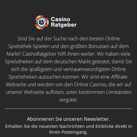
Sind Sie auf der Suche nach den besten Online
Spielothek-Spielen und den größten Bonussen auf dem
Markt? CasinoRatgeber hilft Ihnen weiter. Wir haben viele
Spielotheken auf dem deutschen Markt getestet, damit Sie
sich die spaßigsten und vertrauenswürdigsten Online
Spielotheken aussuchen können. Wir sind eine Affiliate-
Webseite und werden von den Online Casinos, die wir auf
unserer Webseite auflisten, unter bestimmten Umständen
vergütet.
Abonnieren Sie unseren Newsletter.
Erhalten Sie die neuesten Nachrichten und Einblicke direkt in
Ihren Posteingang.