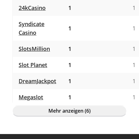
24kCasino
1
1
Syndicate
1
1
Casino
SlotsMillion
1
1
Slot Planet
1
1
DreamJackpot
1
1
Megaslot
1
1
Mehr anzeigen (6)