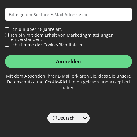
Ich bin über 18 Jahre alt.
Ich bin mit dem Erhalt von Marketingmitteilungen
einverstanden.
Ich stimme der Cookie-Richtlinie zu.
Anmelden
Mit dem Absenden Ihrer E-Mail erklären Sie, dass Sie unsere
Datenschutz- und Cookie-Richtlinien gelesen und akzeptiert
haben.
Deutsch