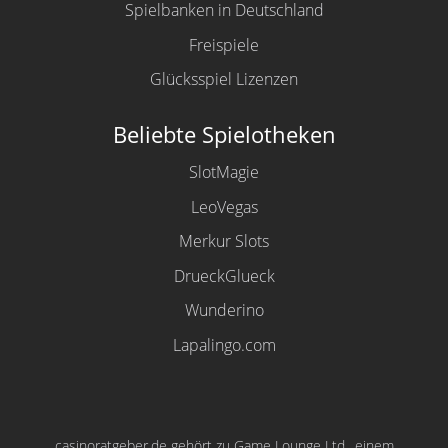
Spielbanken in Deutschland
Freispiele
Glücksspiel Lizenzen
Beliebte Spielotheken
SlotMagie
LeoVegas
Merkur Slots
DrueckGlueck
Wunderino
Lapalingo.com
casinoratgeber.de gehört zu Game Lounge Ltd., einem