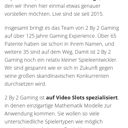
den wir Ihnen hier einmal etwas genauer
vorstellen möchten. Live sind sie seit 2015.
Insgesamt bringt es das Team von 2 By 2 Gaming
auf über 125 Jahre Gaming Experience. Über 65
Patente haben sie schon in ihrem Namen, und
weitere 35 sind auf dem Weg. Damit ist 2 By 2
Gaming noch ein relativ kleiner Spieleentwickler.
Wir sind gespannt wie er sich in Zukunft gegen
seine großen skandinavischen Konkurrenten
durchsetzen wird.
2 By 2 Gaming ist
auf Video Slots spezialisiert
,
in denen einzigartige Mathematik Modelle zur
Anwendung kommen. Sie wollen so viele
unterschiedliche Spielertypen wie möglich