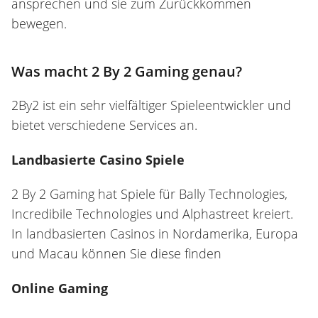
ansprechen und sie zum Zurückkommen
bewegen.
Was macht 2 By 2 Gaming genau?
2By2 ist ein sehr vielfältiger Spieleentwickler und
bietet verschiedene Services an.
Landbasierte Casino Spiele
2 By 2 Gaming hat Spiele für Bally Technologies,
Incredibile Technologies und Alphastreet kreiert.
In landbasierten Casinos in Nordamerika, Europa
und Macau können Sie diese finden
Online Gaming