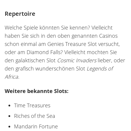
Repertoire
Welche Spiele könnten Sie kennen? Vielleicht
haben Sie sich in den oben genannten Casinos
schon einmal am Genies Treasure Slot versucht,
oder am Diamond Falls? Vielleicht mochten Sie
den galaktischen Slot
Cosmic Invaders
lieber, oder
den grafisch wunderschönen Slot
Legends of
Africa
.
Weitere bekannte Slots:
Time Treasures
Riches of the Sea
Mandarin Fortune