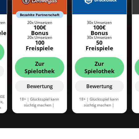
Bezahlte Partnerschaft
zen
20x Umsetzen
30x Umsetzen
100€
100€
ele
Bonus
Bonus
20x Umsetzen
30x Umsetzen
100
50
Freispiele
Freispiele
Zur
Zur
Spielothek
Spielothek
Bewertung
Bewertung
one/gluecksspielsucht
18+ | Glücksspiel kann
18+ | Glücksspiel kann
x,
süchtig machen |
süchtig machen |
n
Bzga.de/service/infotelefone/gluecksspielsucht
Bzga.de/service/infotelefone/gluecks
Bz
en
| Glücksspiel kann süchtig
| Umsatzbedingungen: 30x,
| 
machen! Hilfe unter
Frist: 30 Tage |
Es gelten
www.buwei.de. AGBs
die Teilnahmebedingungen
(E
gelten. LVSports Limited FN:
des Spielothek
(