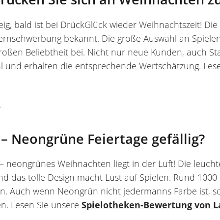
weig, bald ist bei DrückGlück wieder Weihnachtszeit! Die
ernsehwerbung bekannt. Die große Auswahl an Spielen 
roßen Beliebtheit bei. Nicht nur neue Kunden, auch S
hl und erhalten die entsprechende Wertschätzung. Les
k
 – Neongrüne Feiertage gefällig?
 – neongrünes Weihnachten liegt in der Luft! Die leuch
nd das tolle Design macht Lust auf Spielen. Rund 1000
 Auch wenn Neongrün nicht jedermanns Farbe ist, so 
n. Lesen Sie unsere
Spielotheken-Bewertung von L