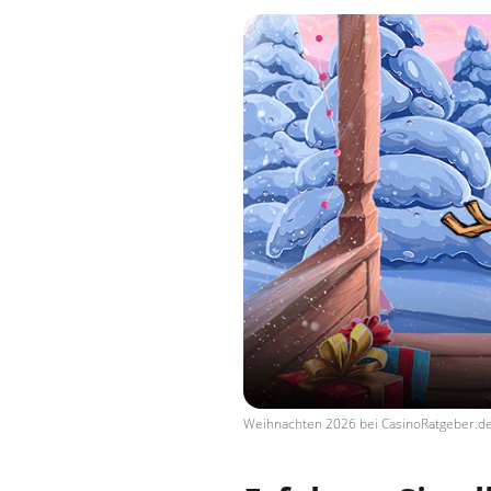
Weihnachten 2026 bei CasinoRatgeber.d