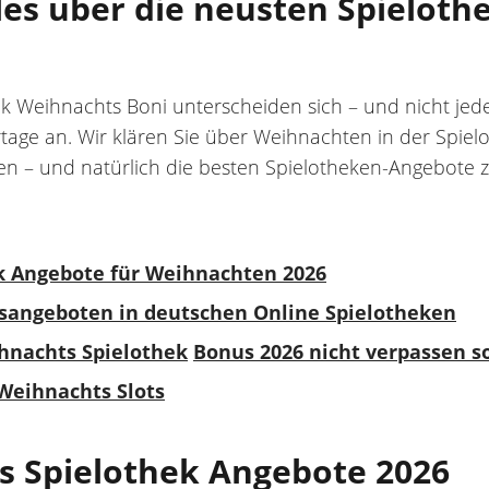
lles über die neusten Spielot
k Weihnachts Boni unterscheiden sich – und nicht jede
tage an. Wir klären Sie über Weihnachten in der Spiel
lten – und natürlich die besten Spielotheken-Angebote
k Angebote für Weihnachten 2026
sangeboten in deutschen Online Spielotheken
hnachts Spielothek
Bonus 2026 nicht verpassen s
 Weihnachts Slots
s Spielothek Angebote 2026