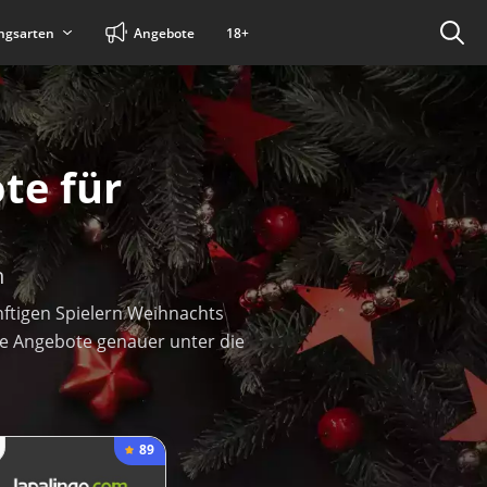
ngsarten
Angebote
18+
te für
n
ftigen Spielern Weihnachts
die Angebote genauer unter die
89