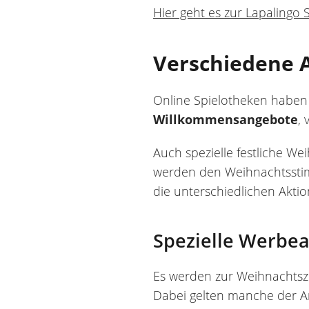
Hier geht es zur Lapalingo 
Verschiedene 
Online Spielotheken haben s
Willkommensangebote
, 
Auch spezielle festliche W
werden den Weihnachtsstim
die unterschiedlichen Aktio
Spezielle Werbea
Es werden zur Weihnachtsze
Dabei gelten manche der Ang