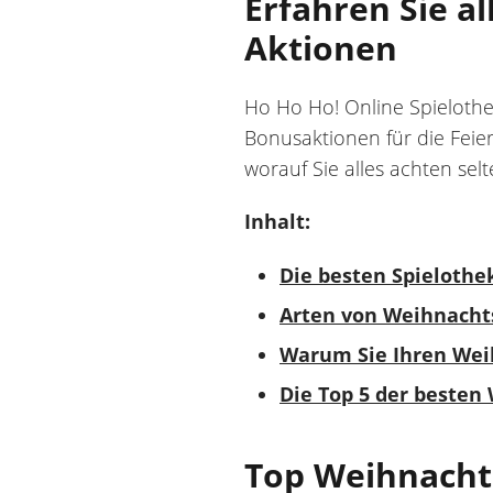
Erfahren Sie a
Aktionen
Ho Ho Ho! Online Spielothe
Bonusaktionen für die Feier
worauf Sie alles achten se
Inhalt:
Die besten Spielothe
Arten von Weihnacht
Warum Sie Ihren Wei
Die Top 5 der besten
Top Weihnacht