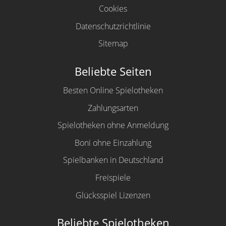
Cookies
Datenschutzrichtlinie
Sitemap
Beliebte Seiten
Besten Online Spielotheken
Zahlungsarten
Spielotheken ohne Anmeldung
Boni ohne Einzahlung
Spielbanken in Deutschland
Freispiele
Glücksspiel Lizenzen
Beliebte Spielotheken