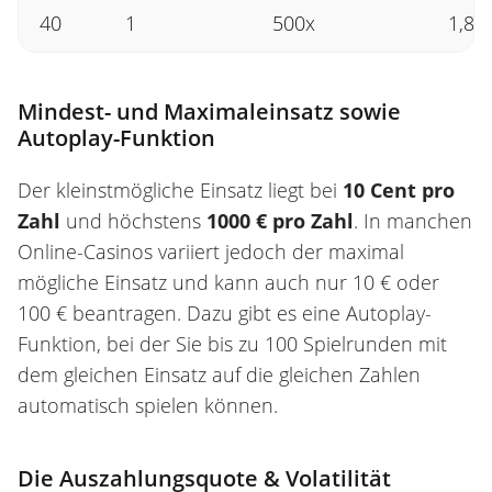
40
1
500x
1,85
Mindest- und Maximaleinsatz sowie
Autoplay-Funktion
Der kleinstmögliche Einsatz liegt bei
10 Cent pro
Zahl
und höchstens
1000 € pro Zahl
. In manchen
Online-Casinos variiert jedoch der maximal
mögliche Einsatz und kann auch nur 10 € oder
100 € beantragen. Dazu gibt es eine Autoplay-
Funktion, bei der Sie bis zu 100 Spielrunden mit
dem gleichen Einsatz auf die gleichen Zahlen
automatisch spielen können.
Die Auszahlungsquote & Volatilität