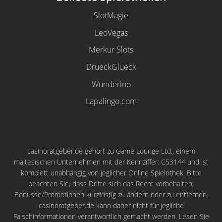
SlotMagie
LeoVegas
Merkur Slots
DrueckGlueck
Wunderino
Lapalingo.com
casinoratgeber.de gehört zu Game Lounge Ltd., einem
maltesischen Unternehmen mit der Kennziffer: C53144 und ist
komplett unabhängig von jeglicher Online Spielothek. Bitte
beachten Sie, dass Dritte sich das Recht vorbehalten,
Bonusse/Promotionen kurzfristig zu ändern oder zu entfernen.
casinoratgeber.de kann daher nicht für jegliche
Falschinformationen verantwortlich gemacht werden. Lesen Sie