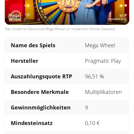
Das moderne Glücksrad Mega Wheel im modernen Online-Gewand
Name des Spiels
Mega Wheel
Hersteller
Pragmatic Play
Auszahlungsquote RTP
96,51 %
Besondere Merkmale
Multiplikatoren
Gewinnmöglichkeiten
9
Mindesteinsatz
0,10 €