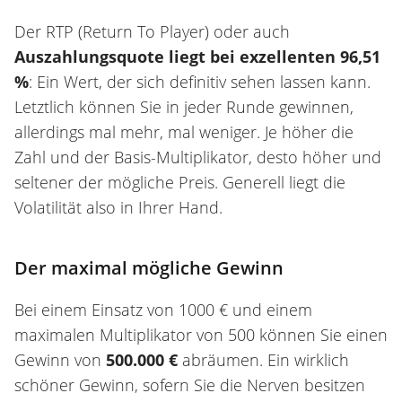
Der RTP (Return To Player) oder auch
Auszahlungsquote liegt bei exzellenten 96,51
%
: Ein Wert, der sich definitiv sehen lassen kann.
Letztlich können Sie in jeder Runde gewinnen,
allerdings mal mehr, mal weniger. Je höher die
Zahl und der Basis-Multiplikator, desto höher und
seltener der mögliche Preis. Generell liegt die
Volatilität also in Ihrer Hand.
Der maximal mögliche Gewinn
Bei einem Einsatz von 1000 € und einem
maximalen Multiplikator von 500 können Sie einen
Gewinn von
500.000 €
abräumen. Ein wirklich
schöner Gewinn, sofern Sie die Nerven besitzen