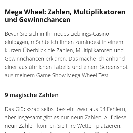
Mega Wheel: Zahlen, Multiplikatoren
und Gewinnchancen
Bevor Sie sich in Ihr neues
Lieblings-Casino
einloggen, möchte ich Ihnen zumindest in einem
kurzen Überblick die Zahlen, Multiplikatoren und
Gewinnchancen erklären. Das mache ich anhand
einer ausführlichen Tabelle und einem Screenshot
aus meinem Game Show Mega Wheel Test.
9 magische Zahlen
Das Glücksrad selbst besteht zwar aus 54 Fehlern,
aber insgesamt gibt es nur neun Zahlen. Auf diese
neun Zahlen können Sie Ihre Wetten platzieren.