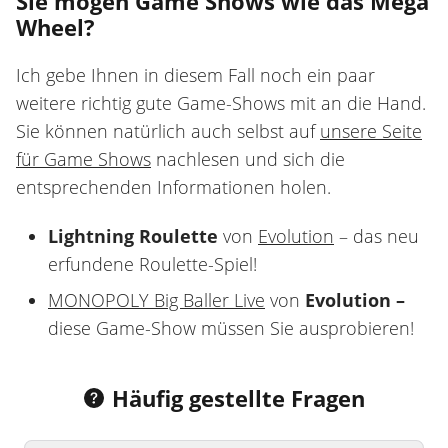
Sie mögen Game Shows wie das Mega
Wheel?
Ich gebe Ihnen in diesem Fall noch ein paar
weitere richtig gute Game-Shows mit an die Hand.
Sie können natürlich auch selbst auf
unsere Seite
für Game Shows
nachlesen und sich die
entsprechenden Informationen holen.
Lightning Roulette
von
Evolution
– das neu
erfundene Roulette-Spiel!
MONOPOLY Big Baller Live
von
Evolution –
diese Game-Show müssen Sie ausprobieren!
Häufig gestellte Fragen