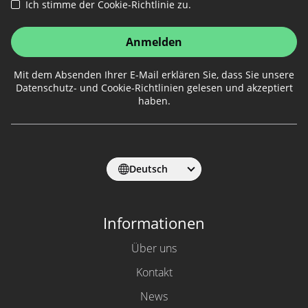
Ich stimme der Cookie-Richtlinie zu.
Anmelden
Mit dem Absenden Ihrer E-Mail erklären Sie, dass Sie unsere
Datenschutz- und Cookie-Richtlinien gelesen und akzeptiert
haben.
Deutsch
Informationen
Über uns
Kontakt
News