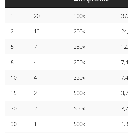
1
20
100x
37,0
2
13
200x
24,0
5
7
250x
12,9
8
4
250x
7,40
10
4
250x
7,40
15
2
500x
3,70
20
2
500x
3,70
30
1
500x
1,85