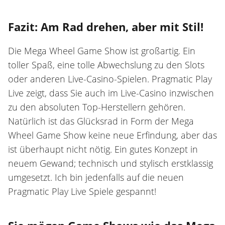
Fazit: Am Rad drehen, aber mit Stil!
Die Mega Wheel Game Show ist großartig. Ein
toller Spaß, eine tolle Abwechslung zu den Slots
oder anderen Live-Casino-Spielen. Pragmatic Play
Live zeigt, dass Sie auch im Live-Casino inzwischen
zu den absoluten Top-Herstellern gehören.
Natürlich ist das Glücksrad in Form der Mega
Wheel Game Show keine neue Erfindung, aber das
ist überhaupt nicht nötig. Ein gutes Konzept in
neuem Gewand; technisch und stylisch erstklassig
umgesetzt. Ich bin jedenfalls auf die neuen
Pragmatic Play Live Spiele gespannt!