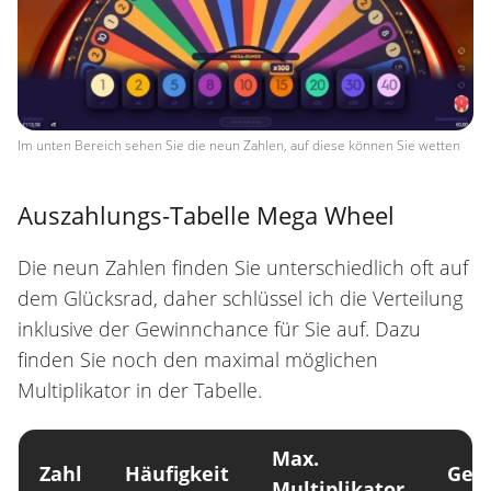
Im unten Bereich sehen Sie die neun Zahlen, auf diese können Sie wetten
Auszahlungs-Tabelle Mega Wheel
Die neun Zahlen finden Sie unterschiedlich oft auf
dem Glücksrad, daher schlüssel ich die Verteilung
inklusive der Gewinnchance für Sie auf. Dazu
finden Sie noch den maximal möglichen
Multiplikator in der Tabelle.
Max.
Zahl
Häufigkeit
Gew
Multiplikator